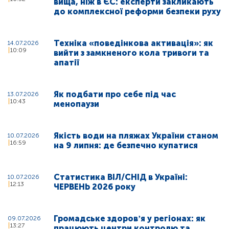
вища, ніж в ЄС: експерти закликають
до комплексної реформи безпеки руху
Техніка «поведінкова активація»: як
14.07.2026
10:09
вийти з замкненого кола тривоги та
апатії
Як подбати про себе під час
13.07.2026
10:43
менопаузи
Якість води на пляжах України станом
10.07.2026
16:59
на 9 липня: де безпечно купатися
Статистика ВІЛ/СНІД в Україні:
10.07.2026
12:13
ЧЕРВЕНЬ 2026 року
Громадське здоровʼя у регіонах: як
09.07.2026
13:27
працюють центри контролю та