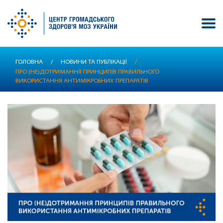
Перейти
ГОЛОВНА
/
НОВИНИ ТА ПУБЛІКАЦІЇ
/
до
ПРО (НЕ)ДОТРИМАННЯ ПРИНЦИПІВ ПРАВИЛЬНОГО
основного
ВИКОРИСТАННЯ АНТИМІКРОБНИХ ПРЕПАРАТІВ
вмісту