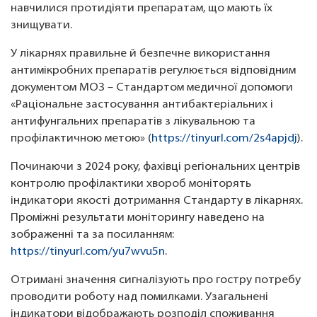
навчилися протидіяти препаратам, що мають їх
знищувати.
У лікарнях правильне й безпечне використання
антимікробних препаратів регулюється відповідним
документом МОЗ – Стандартом медичної допомоги
«Раціональне застосування антибактеріальних і
антифунгальних препаратів з лікувальною та
профілактичною метою» (
https://tinyurl.com/2s4apjdj
).
Починаючи з 2024 року, фахівці регіональних центрів
контролю профілактики хвороб моніторять
індикатори якості дотримання Стандарту в лікарнях.
Проміжні результати моніторингу наведено на
зображенні та за посиланням:
https://tinyurl.com/yu7wvu5n
.
Отримані значення сигналізують про гостру потребу
проводити роботу над помилками. Узагальнені
індикатори відображають розподіл споживання