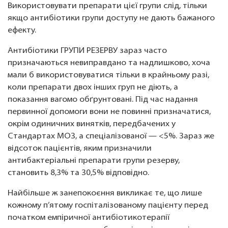
Використовувати препарати цієї групи слід, тільки
якщо антибіотики групи доступу не дають бажаного
ефекту.
Антибіотики ГРУПИ РЕЗЕРВУ зараз часто
призначаються невиправдано та надлишково, хоча
мали б використовуватися тільки в крайньому разі,
коли препарати двох інших груп не діють, а
показання вагомо обґрунтовані. Під час надання
первинної допомоги вони не повинні призначатися,
окрім одиничних винятків, передбачених у
Стандартах МОЗ, а спеціалізованої — <5%. Зараз же
відсоток пацієнтів, яким призначили
антибактеріальні препарати групи резерву,
становить 8,3% та 30,5% відповідно.
Найбільше ж занепокоєння викликає те, що лише
кожному п’ятому госпіталізованому пацієнту перед
початком емпіричної антибіотикотерапії