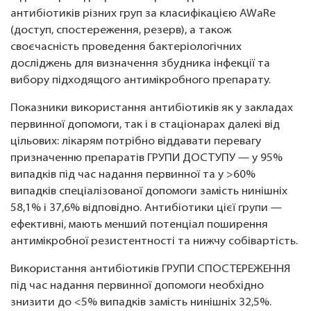
антибіотиків різних груп за класифікацією AWaRe
(доступ, спостереження, резерв), а також
своєчасність проведення бактеріологічних
досліджень для визначення збудника інфекції та
вибору підходящого антимікробного препарату.
Показники використання антибіотиків як у закладах
первинної допомоги, так і в стаціонарах далекі від
цільових: лікарям потрібно віддавати перевагу
призначенню препаратів ГРУПИ ДОСТУПУ — у 95%
випадків під час надання первинної та у >60%
випадків спеціалізованої допомоги замість нинішніх
58,1% і 37,6% відповідно. Антибіотики цієї групи —
ефективні, мають менший потенціал поширення
антимікробної резистентності та нижчу собівартість.
Використання антибіотиків ГРУПИ СПОСТЕРЕЖЕННЯ
під час надання первинної допомоги необхідно
знизити до <5% випадків замість нинішніх 32,5%.