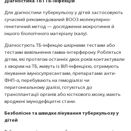
Діагностика ТБ і ТБ-інфекцій
Для діагностики туберкульозу у дітей застосовують
сучасний рекомендований ВООЗ молекулярно-
генетичний метод — дослідження мокротиння й
іншого біологічного матеріалу (калу).
Діагностують ТБ-інфекцію шкірними тестами або
тестами вивільнення гамма-інтерферону. Робляться
дітям, які протягом останніх двох років контактували
з хворим на ТБ, живуть із ВІЛ-інфекцією, отримують
лікування імуносупресантами, препаратами анти-
ФНП-α, перебувають на гемодіалізі чи
перитонеальному діалізі, готуються до
трансплантації органів або кісткового мозку, мають
вроджені імунодефіцитні стани.
Безболісне та швидке лікування туберкульозу у
дітей