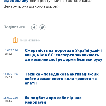
відеоролику
, який доступний на YouTube-каналі
Центру громадського здоров'я.
Поділитися
Інші новини
Смертність на дорогах в Україні удвічі
14.07.2026
16:52
вища, ніж в ЄС: експерти закликають
до комплексної реформи безпеки руху
Техніка «поведінкова активація»: як
14.07.2026
10:09
вийти з замкненого кола тривоги та
апатії
Як подбати про себе під час
13.07.2026
10:43
менопаузи