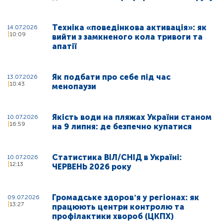
Техніка «поведінкова активація»: як
14.07.2026
10:09
вийти з замкненого кола тривоги та
апатії
Як подбати про себе під час
13.07.2026
10:43
менопаузи
Якість води на пляжах України станом
10.07.2026
16:59
на 9 липня: де безпечно купатися
Статистика ВІЛ/СНІД в Україні:
10.07.2026
12:13
ЧЕРВЕНЬ 2026 року
Громадське здоровʼя у регіонах: як
09.07.2026
13:27
працюють центри контролю та
профілактики хвороб (ЦКПХ)