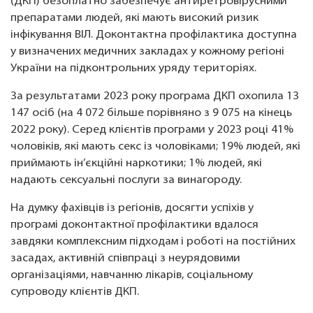
(ДКП) безоплатно забезпечує антиретровірусними
препаратами людей, які мають високий ризик
інфікування ВІЛ. Доконтактна профілактика доступна
у визначених медичних закладах у кожному регіоні
України на підконтрольних уряду територіях.
За результатами 2023 року програма ДКП охопила 13
147 осіб (на 4 072 більше порівняно з 9 075 на кінець
2022 року). Серед клієнтів програми у 2023 році 41%
чоловіків, які мають секс із чоловіками; 19% людей, які
приймають ін’єкційні наркотики; 1% людей, які
надають сексуальні послуги за винагороду.
На думку фахівців із регіонів, досягти успіхів у
програмі доконтактної профілактики вдалося
завдяки комплексним підходам і роботі на постійних
засадах, активній співпраці з неурядовими
організаціями, навчанню лікарів, соціальному
супроводу клієнтів ДКП.