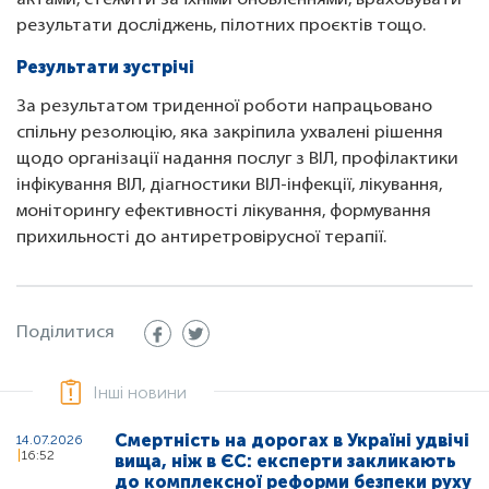
актами, стежити за їхніми оновленнями, враховувати
результати досліджень, пілотних проєктів тощо.
Результати зустрічі
За результатом триденної роботи напрацьовано
спільну резолюцію, яка закріпила ухвалені рішення
щодо організації надання послуг з ВІЛ, профілактики
інфікування ВІЛ, діагностики ВІЛ-інфекції, лікування,
моніторингу ефективності лікування, формування
прихильності до антиретровірусної терапії.
Поділитися
Інші новини
Смертність на дорогах в Україні удвічі
14.07.2026
16:52
вища, ніж в ЄС: експерти закликають
до комплексної реформи безпеки руху