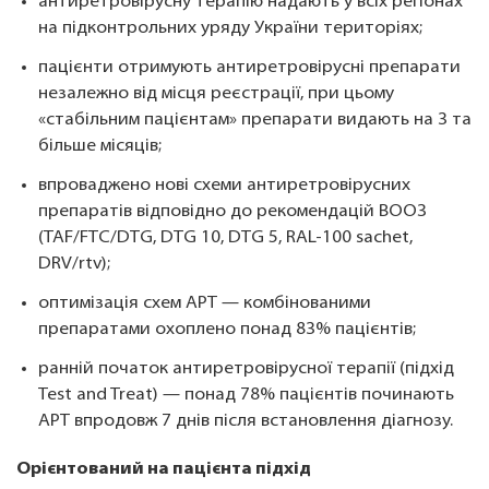
антиретровірусну терапію надають у всіх регіонах
на підконтрольних уряду України територіях;
пацієнти отримують антиретровірусні препарати
незалежно від місця реєстрації, при цьому
«стабільним пацієнтам» препарати видають на 3 та
більше місяців;
впроваджено нові схеми антиретровірусних
препаратів відповідно до рекомендацій ВООЗ
(TAF/FTC/DTG, DTG 10, DTG 5, RAL-100 sachet,
DRV/rtv);
оптимізація схем АРТ — комбінованими
препаратами охоплено понад 83% пацієнтів;
ранній початок антиретровірусної терапії (підхід
Test and Treat) — понад 78% пацієнтів починають
АРТ впродовж 7 днів після встановлення діагнозу.
Орієнтований на пацієнта підхід