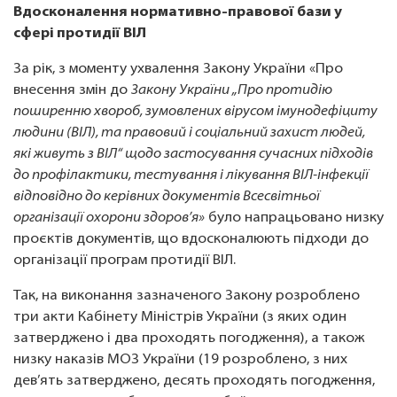
Вдосконалення нормативно-правової бази у
сфері протидії ВІЛ
За рік, з моменту ухвалення Закону України «Про
внесення змін до
Закону України „Про протидію
поширенню хвороб, зумовлених вірусом імунодефіциту
людини (ВІЛ), та правовий і соціальний захист людей,
які живуть з ВІЛ“ щодо застосування сучасних підходів
до профілактики, тестування і лікування ВІЛ-інфекції
відповідно до керівних документів Всесвітньої
організації охорони здоров’я»
було напрацьовано низку
проєктів документів, що вдосконалюють підходи до
організації програм протидії ВІЛ.
Так, на виконання зазначеного Закону розроблено
три акти Кабінету Міністрів України (з яких один
затверджено і два проходять погодження), а також
низку наказів МОЗ України (19 розроблено, з них
дев’ять затверджено, десять проходять погодження,