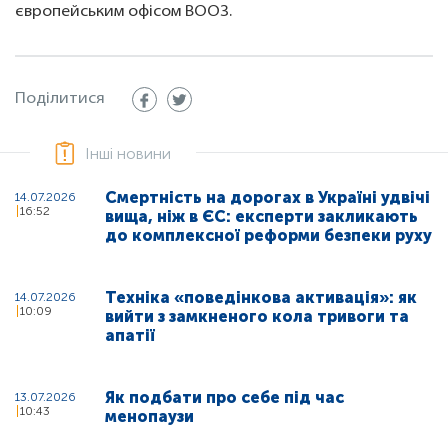
європейським офісом ВООЗ.
Поділитися
Інші новини
Смертність на дорогах в Україні удвічі
14.07.2026
16:52
вища, ніж в ЄС: експерти закликають
до комплексної реформи безпеки руху
Техніка «поведінкова активація»: як
14.07.2026
10:09
вийти з замкненого кола тривоги та
апатії
Як подбати про себе під час
13.07.2026
10:43
менопаузи