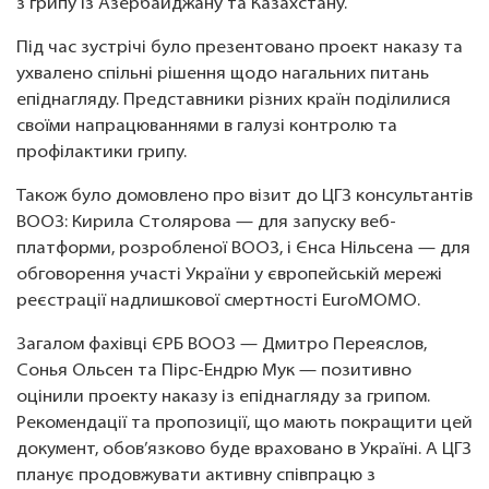
з грипу із Азербайджану та Казахстану.
Під час зустрічі було презентовано проект наказу та
ухвалено спільні рішення щодо нагальних питань
епіднагляду. Представники різних країн поділилися
своїми напрацюваннями в галузі контролю та
профілактики грипу.
Також було домовлено про візит до ЦГЗ консультантів
ВООЗ: Кирила Столярова — для запуску веб-
платформи, розробленої ВООЗ, і Єнса Нільсена — для
обговорення участі України у європейській мережі
реєстрації надлишкової смертності EuroMOMO.
Загалом фахівці ЄРБ ВООЗ — Дмитро Переяслов,
Сонья Ольсен та Пірс-Ендрю Мук — позитивно
оцінили проекту наказу із епіднагляду за грипом.
Рекомендації та пропозиції, що мають покращити цей
документ, обов’язково буде враховано в Україні. А ЦГЗ
планує продовжувати активну співпрацю з