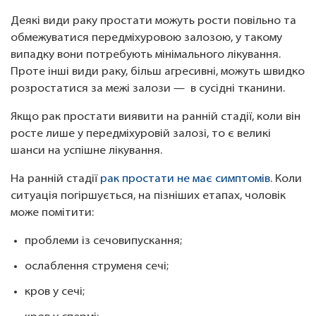
Деякі види раку простати можуть рости повільно та
обмежуватися передміхуровою залозою, у такому
випадку вони потребують мінімального лікування.
Проте інші види раку, більш агресивні, можуть швидко
розростатися за межі залози — в сусідні тканини.
Якщо рак простати виявити на ранній стадії, коли він
росте лише у передміхуровій залозі, то є великі
шанси на успішне лікування.
На ранній стадії
рак простати не має симптомів
. Коли
ситуація погіршується, на пізніших етапах, чоловік
може помітити:
проблеми із сечовипускання;
ослаблення струменя сечі;
кров у сечі;