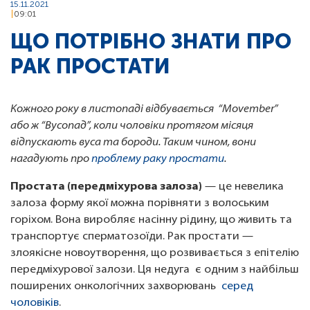
15.11.2021
09:01
ЩО ПОТРІБНО ЗНАТИ ПРО
РАК ПРОСТАТИ
Кожного року в листопаді відбувається “Movember”
або ж “Вусопад”, коли чоловіки протягом місяця
відпускають вуса та бороди. Таким чином, вони
нагадують про
проблему раку простати
.
Простата (передміхурова залоза)
— це невелика
залоза форму якої можна порівняти з волоським
горіхом. Вона виробляє насінну рідину, що живить та
транспортує сперматозоїди. Рак простати —
злоякісне новоутворення, що розвивається з епітелію
передміхурової залози. Ця недуга є одним з найбільш
поширених онкологічних захворювань
серед
чоловіків
.