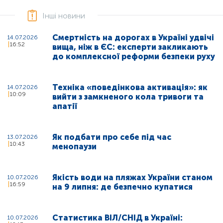
Інші новини
Смертність на дорогах в Україні удвічі
14.07.2026
16:52
вища, ніж в ЄС: експерти закликають
до комплексної реформи безпеки руху
Техніка «поведінкова активація»: як
14.07.2026
10:09
вийти з замкненого кола тривоги та
апатії
Як подбати про себе під час
13.07.2026
10:43
менопаузи
Якість води на пляжах України станом
10.07.2026
16:59
на 9 липня: де безпечно купатися
Статистика ВІЛ/СНІД в Україні:
10.07.2026