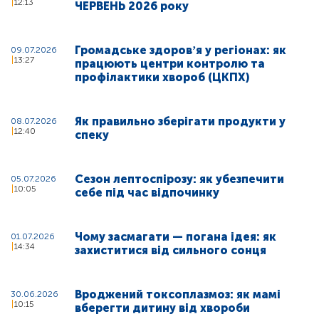
12:13
ЧЕРВЕНЬ 2026 року
Громадське здоровʼя у регіонах: як
09.07.2026
13:27
працюють центри контролю та
профілактики хвороб (ЦКПХ)
Як правильно зберігати продукти у
08.07.2026
12:40
спеку
Сезон лептоспірозу: як убезпечити
05.07.2026
10:05
себе під час відпочинку
Чому засмагати — погана ідея: як
01.07.2026
14:34
захиститися від сильного сонця
Вроджений токсоплазмоз: як мамі
30.06.2026
10:15
вберегти дитину від хвороби