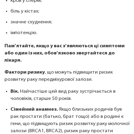
кров у спермі;
біль у кістах;
значне схуднення;
імпотенцію.
Пам’ятайте, якщо у вас з’являються ці симптоми
або один із них, обов’язково звертайтеся до
лікаря.
Фактори ризику
, що можуть підвищити ризик
розвитку раку передміхурової залози.
Вік.
Найчастіше цей вид раку зустрічається в
чоловіків, старше 50 років.
Сімейний анамнез.
Якщо близьких родичів був
рак простати (батько, брат тощо) або в родині є
гени, що підвищують ризик розвитку раку молочної
залози (BRCA1, BRCA2), ризик раку простати