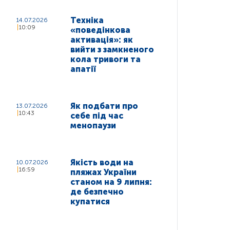
Техніка
14.07.2026
10:09
«поведінкова
активація»: як
вийти з замкненого
кола тривоги та
апатії
Як подбати про
13.07.2026
10:43
себе під час
менопаузи
Якість води на
10.07.2026
16:59
пляжах України
станом на 9 липня:
де безпечно
купатися