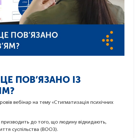
 ЦЕ ПОВ’ЯЗАНО ІЗ
ЯМ?
овів вебінар на тему «Стигматизація психічних
й призводить до того, що людину відкидають,
иття суспільства (ВООЗ).