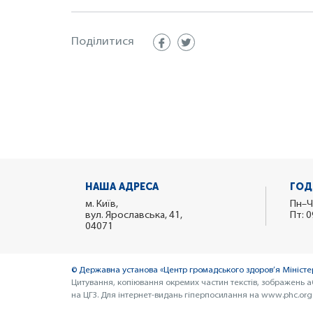
Поділитися
НАША АДРЕСА
ГОД
м. Київ,
Пн–Ч
вул. Ярославська, 41,
Пт: 0
04071
© Державна установа «Центр громадського здоров’я Міністер
Цитування, копіювання окремих частин текстів, зображень а
на ЦГЗ. Для інтернет-видань гіперпосилання на www.phc.org.