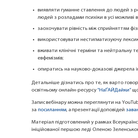
виявляти гуманне ставлення до людей з р
людей з розладами психіки в усі можливі 
заохочувати рівність між сприйняттям фіз
використовувати нестигматизуючу лекси
вживати клінічні терміни та нейтральну те
евфемізмів;
опиратись на науково-доказові джерела і
Детальніше дізнатись про те, як варто гово
освітньому онлайн-ресурсу
“На
Ґ
АЙДайки”
що
Запис вебінару можна переглянути на YouTu
за
посиланням
, а презентації доповідей
зава
Матеріал підготовлений у рамках Всеукраїнсь
ініційованої першою леді Оленою Зеленсько