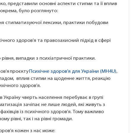
ко, представили основні аспекти стигми та її вплив
окрема, було розглянуто:
ня стигматизуючої лексики, практики побудови
ічного здоров’я та правозахисний підхід в сфері
рівня, випадки з психіатричної практики.
ов’я проєкту
Психічне здоров’я для України (MH4U)
,
зладом, вплив стигми на щоденне життя, реакцію
ихічного здоров’я.
в Україну чверть населення перебуває в групі
атизація зачіпає не лише людей, які живуть з
 фахівців із психічного здоров’я. Тому важливо
му рівні, так і на рівні громади.
оров’я кожен з нас може: