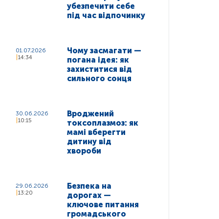
убезпечити себе
під час відпочинку
Чому засмагати —
01.07.2026
14:34
погана ідея: як
захиститися від
сильного сонця
Вроджений
30.06.2026
10:15
токсоплазмоз: як
мамі вберегти
дитину від
хвороби
Безпека на
29.06.2026
13:20
дорогах —
ключове питання
громадського