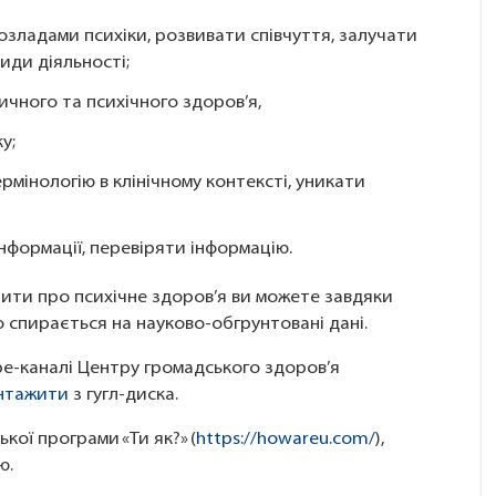
озладами психіки, розвивати співчуття, залучати
види діяльності;
ичного та психічного здоров’я,
ку;
рмінологію в клінічному контексті, уникати
нформації, перевіряти інформацію.
рити про психічне здоров’я ви можете завдяки
 спирається на науково-обгрунтовані дані.
be-каналі Центру громадського здоров’я
нтажити
з гугл-диска.
кої програми «Ти як?» (
https://howareu.com/
),
ю.