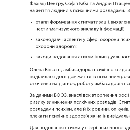
Фахівці Центру, Софія Кіба та Андрій Птащен
на життя людини з психічними розладами. З
етапи формування стигматизації, виявлен
нестигматизуючого викладу інформації;
законодавчі аспекти у сфері охорони псих
охорони здоров’я;
заходи подолання стигми індивідуального 
Олена Вінсент, амбасадорка психічного здор
поділилася досвідом життя із психічним ро
оточення на діагноз, роботу амбасадорів пс
За даними ВООЗ, внаслідок вторгнення росії 
ризику виникнення психічних розладів. Стигм
розладами психіки, але й їх родини, опікунів,
плекати психічне здоров’я як на індивідуально
Для подолання стигми у сфері психічного зд