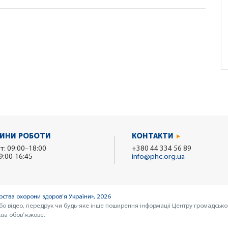
ИНИ РОБОТИ
КОНТАКТИ
т: 09:00–18:00
+380 44 334 56 89
9:00-16:45
info@phc.org.ua
ства охорони здоров’я України», 2026
бо відео, передрук чи будь-яке інше поширення інформації Центру громадсько
ua обов’язкове.