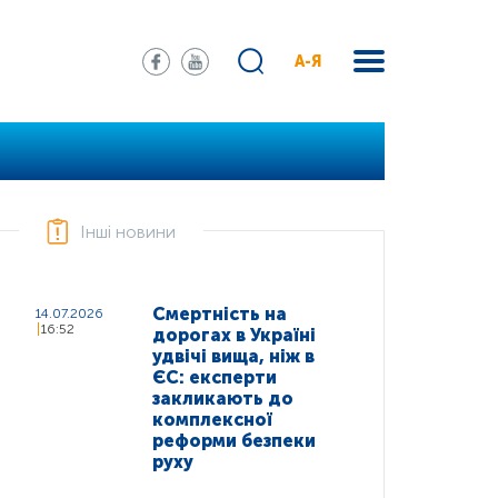
А-Я
Інші новини
Смертність на
14.07.2026
16:52
дорогах в Україні
удвічі вища, ніж в
ЄС: експерти
закликають до
комплексної
реформи безпеки
руху