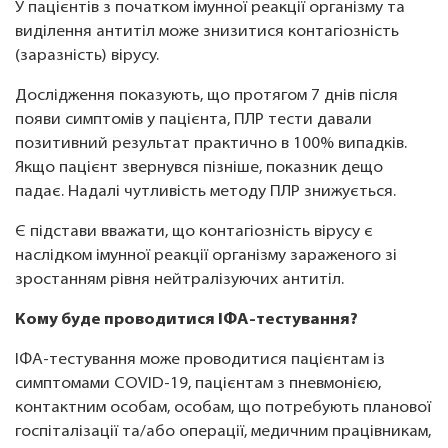
У пацієнтів з початком імунної реакції організму та
виділення антитіл може знизитися контагіозність
(заразність) вірусу.
Дослідження показують, що протягом 7 днів після
появи симптомів у пацієнта, ПЛР тести давали
позитивний результат практично в 100% випадків.
Якщо пацієнт звернувся пізніше, показник дещо
падає. Надалі чутливість методу ПЛР знижується.
Є підстави вважати, що контагіозність вірусу є
наслідком імунної реакції організму зараженого зі
зростанням рівня нейтралізуючих антитіл.
Кому буде проводитися ІФА-тестування?
ІФА-тестування може проводитися пацієнтам із
симптомами COVID-19, пацієнтам з пневмонією,
контактним особам, особам, що потребують планової
госпіталізації та/або операції, медичним працівникам,