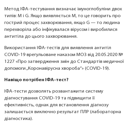
Метод ІФА-тестування визначає імуноглобуліни двох
типів: M і G. Якщо виявляється M, то це говорить про
гострий процес захворювання, якщо G — то людина
перехворіла або інфікувалася вірусом і виробилися
антитіла до цього захворювання.
Використання ІФА-тестів для виявлення антитіл
COVID-19 врегульоване наказом МОЗ від 20.05.2020 №
1227 «Про затвердження змін до Стандартів медичної
допомоги „Коронавірусна хвороба“» (COVID-19).
Навіщо потрібен ІФА-тест?
ІФА-тести дозволять розвантажити систему
діагностування COVID-19 та підвищити її
ефективність, однак для встановлення діагнозу
залишається виключно результат ПЛР (лабораторна
діагностика).