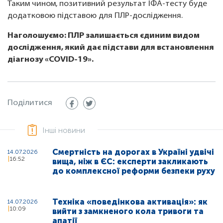
Таким чином, позитивний результат ІФА-тесту буде
додатковою підставою для ПЛР-дослідження.
Наголошуємо: ПЛР залишається єдиним видом
дослідження, який дає підстави для встановлення
діагнозу «COVID-19».
Поділитися
Інші новини
Смертність на дорогах в Україні удвічі
14.07.2026
16:52
вища, ніж в ЄС: експерти закликають
до комплексної реформи безпеки руху
Техніка «поведінкова активація»: як
14.07.2026
10:09
вийти з замкненого кола тривоги та
апатії