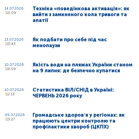
Техніка «поведінкова активація»: як
14.07.2026
10:09
вийти з замкненого кола тривоги та
апатії
Як подбати про себе під час
13.07.2026
10:43
менопаузи
Якість води на пляжах України станом
10.07.2026
16:59
на 9 липня: де безпечно купатися
Статистика ВІЛ/СНІД в Україні:
10.07.2026
12:13
ЧЕРВЕНЬ 2026 року
Громадське здоровʼя у регіонах: як
09.07.2026
13:27
працюють центри контролю та
профілактики хвороб (ЦКПХ)