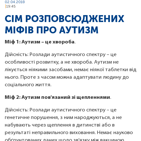
02.04.2018
19:45
СІМ РОЗПОВСЮДЖЕНИХ
МІФІВ ПРО АУТИЗМ
Міф 1: Аутизм – це хвороба
.
Дійсність: Розлади аутистичного спектру – це
особливості розвитку, а не хвороба. Аутизм не
лікується ніякими засобами, немає ніякої таблетки від
нього. Проте з часом можна адаптувати людину до
соціального життя.
Міф 2: Аутизм пов'язаний зі щепленнями
.
Дійсність: Розлади аутистичного спектру – це
генетичне порушення, з ним народжуються, а не
набувають через щеплення в дитинстві або в
результаті неправильного виховання. Немає науково
обґрунтованих даних щодо зв’язку між вакциною