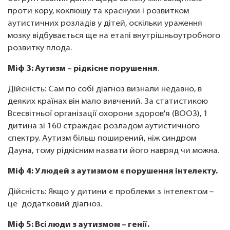
проти кору, коклюшу та краснухи і розвитком
аутистичних розладів у дітей, оскільки ураження
мозку відбувається ще на етапі внутрішньоутробного
розвитку плода.
Міф 3: Аутизм – рідкісне порушення
.
Дійсність: Сам по собі діагноз визнали недавно, в
деяких країнах він мало вивчений. За статистикою
Всесвітньої організації охорони здоров'я (ВООЗ), 1
дитина зі 160 страждає розладом аутистичного
спектру. Аутизм більш поширений, ніж синдром
Дауна, тому рідкісним назвати його навряд чи можна.
Міф 4: У людей з аутизмом є порушення інтелекту.
Дійсність: Якщо у дитини є проблеми з інтелектом –
це додатковий діагноз.
Міф 5: Всі люди з аутизмом – генії.