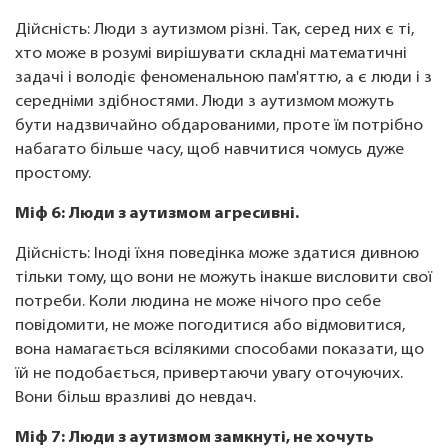
Дійсність: Люди з аутизмом різні. Так, серед них є ті,
хто може в розумі вирішувати складні математичні
задачі і володіє феноменальною пам'яттю, а є люди і з
середніми здібностями. Люди з аутизмом можуть
бути надзвичайно обдарованими, проте їм потрібно
набагато більше часу, щоб навчитися чомусь дуже
простому.
Міф 6:
Люди з аутизмом агресивні.
Дійсність: Іноді їхня поведінка може здатися дивною
тільки тому, що вони не можуть інакше висловити свої
потреби. Коли людина не може нічого про себе
повідомити, не може погодитися або відмовитися,
вона намагається всілякими способами показати, що
їй не подобається, привертаючи увагу оточуючих.
Вони більш вразливі до невдач.
Міф 7:
Люди з аутизмом замкнуті, не хочуть