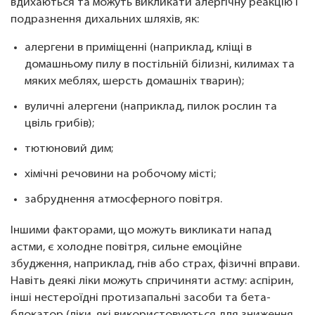
вдихаються та можуть викликати алергічну реакцію і
подразнення дихальних шляхів, як:
алергени в приміщенні (наприклад, кліщі в
домашньому пилу в постільній білизні, килимах та
мяких меблях, шерсть домашніх тварин);
вуличні алергени (наприклад, пилок рослин та
цвіль грибів);
тютюновий дим;
хімічні речовини на робочому місті;
забруднення атмосферного повітря.
Іншими факторами, що можуть викликати напад
астми, є холодне повітря, сильне емоційне
збудження, наприклад, гнів або страх, фізичні вправи.
Навіть деякі ліки можуть спричиняти астму: аспірин,
інші нестероїдні протизапальні засоби та бета-