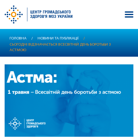
Перейти
ГОЛОВНА
/
НОВИНИ ТА ПУБЛІКАЦІЇ
/
до
СЬОГОДНІ ВІДЗНАЧАЄТЬСЯ ВСЕСВІТНІЙ ДЕНЬ БОРОТЬБИ З
основного
АСТМОЮ
вмісту