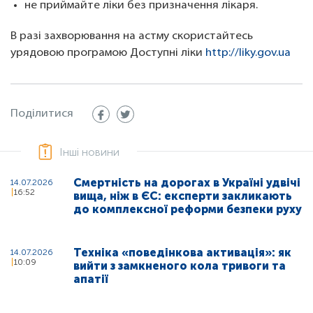
не приймайте ліки без призначення лікаря.
В разі захворювання на астму скористайтесь
урядовою програмою Доступні ліки
http://liky.gov.ua
Поділитися
Інші новини
Смертність на дорогах в Україні удвічі
14.07.2026
16:52
вища, ніж в ЄС: експерти закликають
до комплексної реформи безпеки руху
Техніка «поведінкова активація»: як
14.07.2026
10:09
вийти з замкненого кола тривоги та
апатії