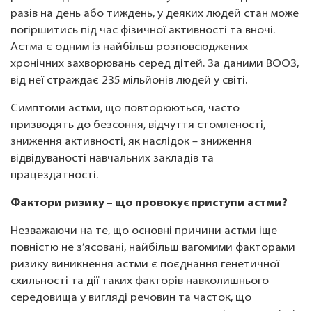
разів на день або тиждень, у деяких людей стан може
погіршитись під час фізичної активності та вночі.
Астма є одним із найбільш розповсюджених
хронічних захворювань серед дітей. За даними ВООЗ,
від неї страждає 235 мільйонів людей у світі.
Симптоми астми, що повторюються, часто
призводять до безсоння, відчуття стомленості,
зниження активності, як наслідок – зниження
відвідуваності навчальних закладів та
працездатності.
Фактори ризику – що провокує приступи астми?
Незважаючи на те, що основні причини астми іще
повністю не з’ясовані, найбільш вагомими факторами
ризику виникнення астми є поєднання генетичної
схильності та дії таких факторів навколишнього
середовища у вигляді речовин та часток, що