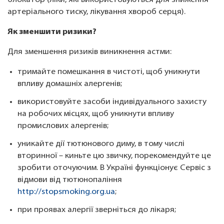
блокатор (ліки, які використовуються для зниження
артеріального тиску, лікування хвороб серця).
Як зменшити ризики?
Для зменшення ризиків виникнення астми:
тримайте помешкання в чистоті, щоб уникнути
впливу домашніх алергенів;
використовуйте засоби індивідуального захисту
на робочих місцях, щоб уникнути впливу
промислових алергенів;
уникайте дії тютюнового диму, в тому числі
вторинної – киньте цю звичку, порекомендуйте це
зробити оточуючим. В Україні функціонує Сервіс з
відмови від тютюнопаління
http://stopsmoking.org.ua
;
при проявах алергії зверніться до лікаря;