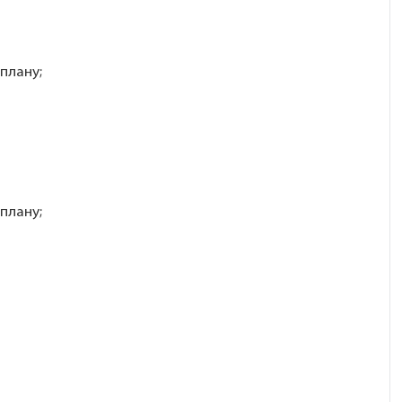
 плану;
 плану;