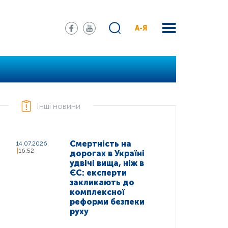
А-Я
Інші новини
Смертність на
14.07.2026
16:52
дорогах в Україні
удвічі вища, ніж в
ЄС: експерти
закликають до
комплексної
реформи безпеки
руху