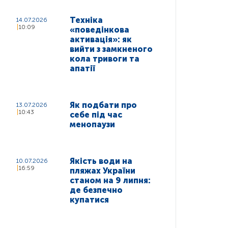
Техніка
14.07.2026
10:09
«поведінкова
активація»: як
вийти з замкненого
кола тривоги та
апатії
Як подбати про
13.07.2026
10:43
себе під час
менопаузи
Якість води на
10.07.2026
16:59
пляжах України
станом на 9 липня:
де безпечно
купатися