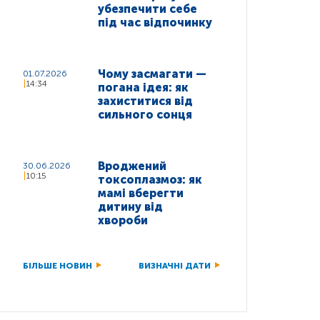
убезпечити себе
під час відпочинку
Чому засмагати —
01.07.2026
14:34
погана ідея: як
захиститися від
сильного сонця
Вроджений
30.06.2026
10:15
токсоплазмоз: як
мамі вберегти
дитину від
хвороби
БІЛЬШЕ НОВИН
ВИЗНАЧНІ ДАТИ