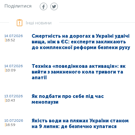
Поділитися
Інші новини
Смертність на дорогах в Україні удвічі
14.07.2026
16:52
вища, ніж в ЄС: експерти закликають
до комплексної реформи безпеки руху
Техніка «поведінкова активація»: як
14.07.2026
10:09
вийти з замкненого кола тривоги та
апатії
Як подбати про себе під час
13.07.2026
10:43
менопаузи
Якість води на пляжах України станом
10.07.2026
16:59
на 9 липня: де безпечно купатися