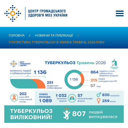
Перейти
ГОЛОВНА
/
НОВИНИ ТА ПУБЛІКАЦІЇ
/
до
СТАТИСТИКА ТУБЕРКУЛЬОЗУ В УКРАЇНІ: ТРАВЕНЬ 2026 РОКУ
основного
вмісту