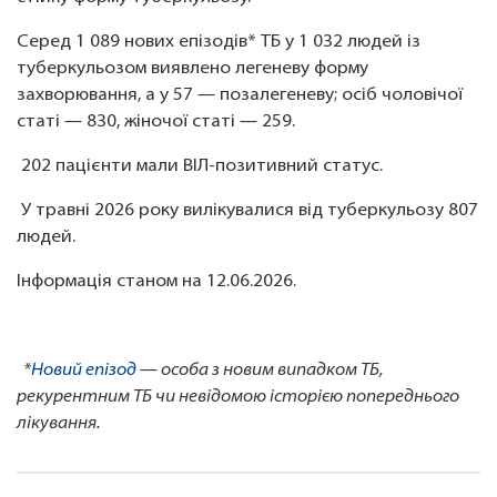
Серед 1 089 нових епізодів* ТБ у 1 032 людей із
туберкульозом виявлено легеневу форму
захворювання, а у 57 — позалегеневу; осіб чоловічої
статі — 830, жіночої статі — 259.
202 пацієнти мали ВІЛ-позитивний статус.
У травні 2026 року вилікувалися від туберкульозу 807
людей.
Інформація станом на 12.06.2026.
*
Новий епізод
—
особа з новим випадком ТБ,
рекурентним ТБ чи невідомою історією попереднього
лікування.