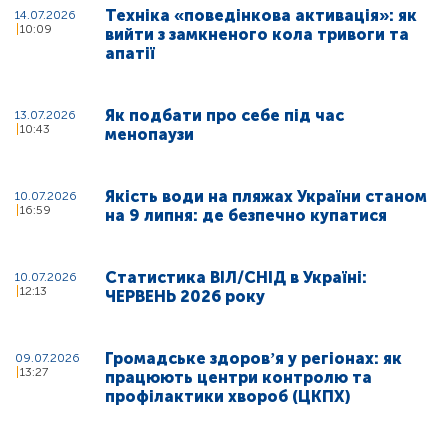
Техніка «поведінкова активація»: як
14.07.2026
10:09
вийти з замкненого кола тривоги та
апатії
Як подбати про себе під час
13.07.2026
10:43
менопаузи
Якість води на пляжах України станом
10.07.2026
16:59
на 9 липня: де безпечно купатися
Статистика ВІЛ/СНІД в Україні:
10.07.2026
12:13
ЧЕРВЕНЬ 2026 року
Громадське здоровʼя у регіонах: як
09.07.2026
13:27
працюють центри контролю та
профілактики хвороб (ЦКПХ)