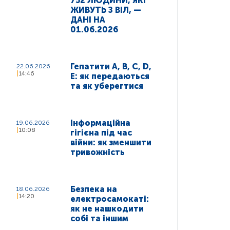
752 ЛЮДИНИ, ЯКІ
ЖИВУТЬ З ВІЛ, —
ДАНІ НА
01.06.2026
Гепатити A, B, C, D,
22.06.2026
14:46
E: як передаються
та як уберегтися
Інформаційна
19.06.2026
10:08
гігієна під час
війни: як зменшити
тривожність
Безпека на
18.06.2026
14:20
електросамокаті:
як не нашкодити
собі та іншим