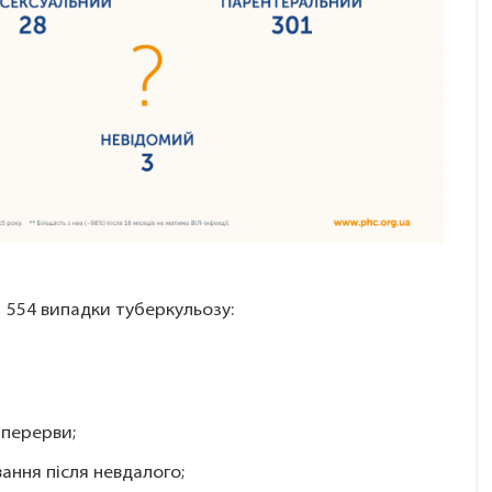
1 554 випадки туберкульозу:
я перерви;
вання після невдалого;