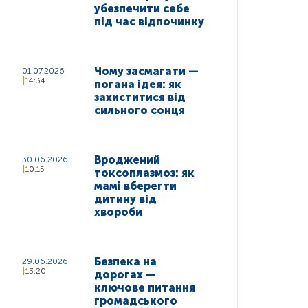
убезпечити себе
під час відпочинку
Чому засмагати —
01.07.2026
14:34
погана ідея: як
захиститися від
сильного сонця
Вроджений
30.06.2026
10:15
токсоплазмоз: як
мамі вберегти
дитину від
хвороби
Безпека на
29.06.2026
13:20
дорогах —
ключове питання
громадського