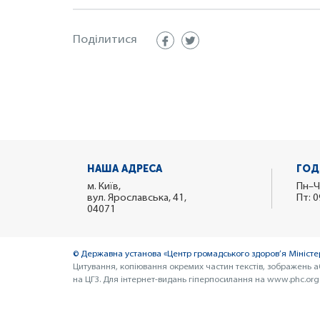
Поділитися
НАША АДРЕСА
ГОД
м. Київ,
Пн–Ч
вул. Ярославська, 41,
Пт: 0
04071
© Державна установа «Центр громадського здоров’я Міністер
Цитування, копіювання окремих частин текстів, зображень а
на ЦГЗ. Для інтернет-видань гіперпосилання на www.phc.org.