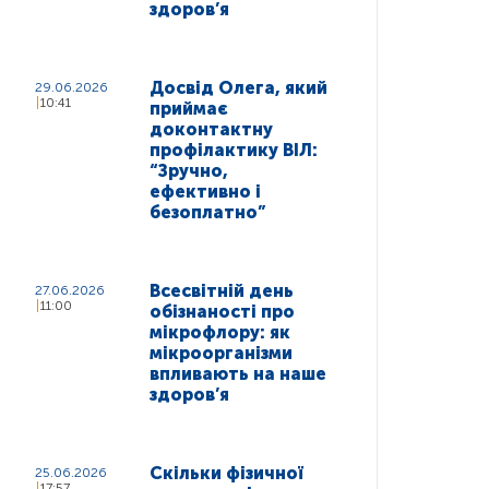
здоров’я
Досвід Олега, який
29.06.2026
10:41
приймає
доконтактну
профілактику ВІЛ:
“Зручно,
ефективно і
безоплатно”
Всесвітній день
27.06.2026
11:00
обізнаності про
мікрофлору: як
мікроорганізми
впливають на наше
здоров’я
Скільки фізичної
25.06.2026
17:57