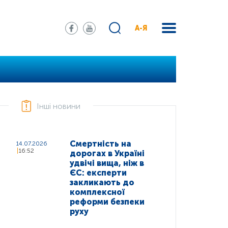
А-Я
Інші новини
Смертність на
14.07.2026
16:52
дорогах в Україні
удвічі вища, ніж в
ЄС: експерти
закликають до
комплексної
реформи безпеки
руху