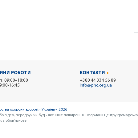
ИНИ РОБОТИ
КОНТАКТИ
т: 09:00–18:00
+380 44 334 56 89
9:00-16:45
info@phc.org.ua
ства охорони здоров’я України», 2026
бо відео, передрук чи будь-яке інше поширення інформації Центру громадсько
ua обов’язкове.