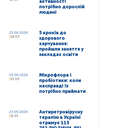
активності
потрібно дорослій
людині
5 кроків до
23.06.2026
18:03
здорового
харчування:
пройшли заняття у
закладах освіти
Мікрофлора і
23.06.2026
15:00
пробіотики: коли
насправді їх
потрібно приймати
Антиретровірусну
23.06.2026
11:55
терапію в Україні
отримує 115