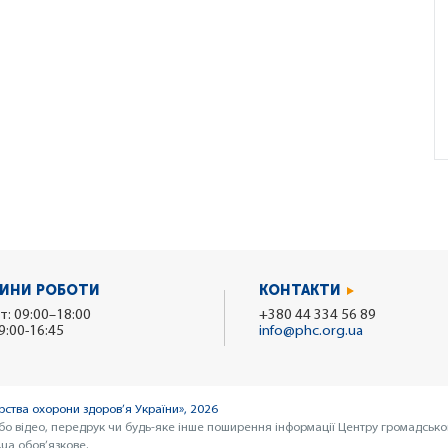
ИНИ РОБОТИ
КОНТАКТИ
т: 09:00–18:00
+380 44 334 56 89
9:00-16:45
info@phc.org.ua
ства охорони здоров’я України», 2026
бо відео, передрук чи будь-яке інше поширення інформації Центру громадсько
ua обов’язкове.