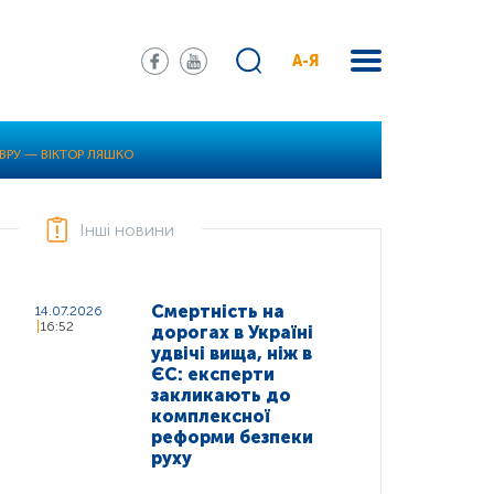
А-Я
 ВРУ — ВІКТОР ЛЯШКО
Інші новини
Смертність на
14.07.2026
16:52
дорогах в Україні
удвічі вища, ніж в
ЄС: експерти
закликають до
комплексної
реформи безпеки
руху