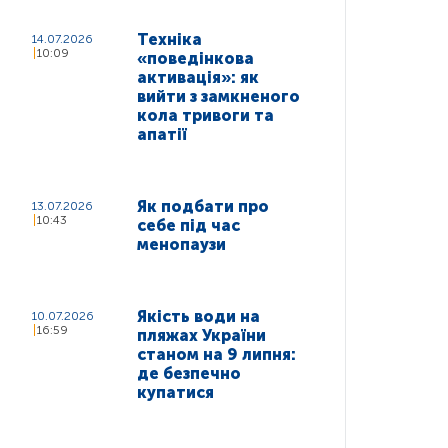
Техніка
14.07.2026
10:09
«поведінкова
активація»: як
вийти з замкненого
кола тривоги та
апатії
Як подбати про
13.07.2026
10:43
себе під час
менопаузи
Якість води на
10.07.2026
16:59
пляжах України
станом на 9 липня:
де безпечно
купатися