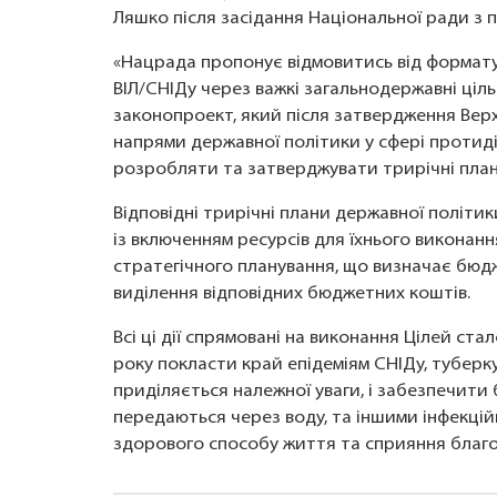
Ляшко після засідання Національної ради з п
«Нацрада пропонує відмовитись від формату
ВІЛ/СНІДу через важкі загальнодержавні ціль
законопроект, який після затвердження Верх
напрями державної політики у сфері протидії
розробляти та затверджувати трирічні плани
Відповідні трирічні плани державної політик
із включенням ресурсів для їхнього виконан
стратегічного планування, що визначає бюдж
виділення відповідних бюджетних коштів.
Всі ці дії спрямовані на виконання Цілей ста
року покласти край епідеміям СНІДу, туберку
приділяється належної уваги, і забезпечити
передаються через воду, та іншими інфекці
здорового способу життя та сприяння благопо