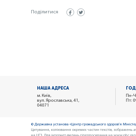
Поділитися
НАША АДРЕСА
ГОД
м. Київ,
Пн–Ч
вул. Ярославська, 41,
Пт: 0
04071
© Державна установа «Центр громадського здоров’я Міністер
Цитування, копіювання окремих частин текстів, зображень а
на ЦГЗ. Для інтернет-видань гіперпосилання на www.phc.org.