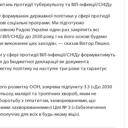
итань протидії туберкульозу та ВІЛ-інфекції/СНІДу.
 формування державної політики у сфері протидії
ові соціальні програми. Ми підготуємо
овною Радою України один раз закріпить всі
 ВІЛ/СНІДу до 2030 року, і на його основі будемо
 виконання цих заходів», — сказав Віктор Ляшко.
и у сфері протидії ВІЛ-інфекції/СНІДу формуватимуть
ня до Бюджетної декларації як документа
етну політику на наступні три роки та гарантує
лого розвитку ООН, зокрема підпункту 3.3 («До 2030
льозу, малярії та тропічних хвороб, яким не
 боротьбу з гепатитом, захворюваннями, що
йними захворюваннями») Цілі № 3 («Забезпечення
луччю для всіх в будь-якому віці»).