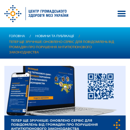
Перейти
ГОЛОВНА
/
НОВИНИ ТА ПУБЛІКАЦІЇ
/
до
ТЕПЕР ЩЕ ЗРУЧНІШЕ: ОНОВЛЕНО СЕРВІС ДЛЯ ПОВІДОМЛЕНЬ ВІД
основного
ГРОМАДЯН ПРО ПОРУШЕННЯ АНТИТЮТЮНОВОГО
вмісту
ЗАКОНОДАВСТВА