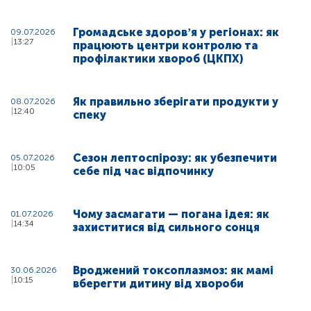
Громадське здоровʼя у регіонах: як
09.07.2026
13:27
працюють центри контролю та
профілактики хвороб (ЦКПХ)
Як правильно зберігати продукти у
08.07.2026
12:40
спеку
Сезон лептоспірозу: як убезпечити
05.07.2026
10:05
себе під час відпочинку
Чому засмагати — погана ідея: як
01.07.2026
14:34
захиститися від сильного сонця
Вроджений токсоплазмоз: як мамі
30.06.2026
10:15
вберегти дитину від хвороби