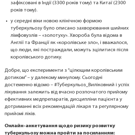
зафіксовані в Індії (3300 років тому) та Китаї (2300
років тому).
у середні віки новою клінічною формою
туберкульозу було описано захворювання шийних
лімфовузлів – «золотуху». Хвороба була відома в
Англії та Франції як «королівське зло», і вважалося,
що люди, які постраждали, можуть зцілитися після
королівського дотику.
Добре, що експерименти з “цілющим королівським
дотиком” – у далекому минулому. Сьогодні
достеменно відомо – #Туберкульоз_Виліковний і успіх
лікування залежить від вчасно розпочатого прийому
ефективних медпрепаратів, дисципліни пацієнта у
дотриманні всіх рекомендацій лікаря та регулярному
прийомі ліків.
Онлайн-анкетування щодо ризику розвитку
туберкульозу можна пройти за посиланням: