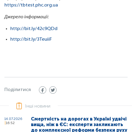
https://tbtest.phc.org.ua
Джерело інформації:
http://bit.ly/42c9QDd
http://bit.ly/3TeuiiF
Поділитися
Інші новини
Смертність на дорогах в Україні удвічі
14.07.2026
16:52
вища, ніж в ЄС: експерти закликають
до комплексної реформи безпеки руху