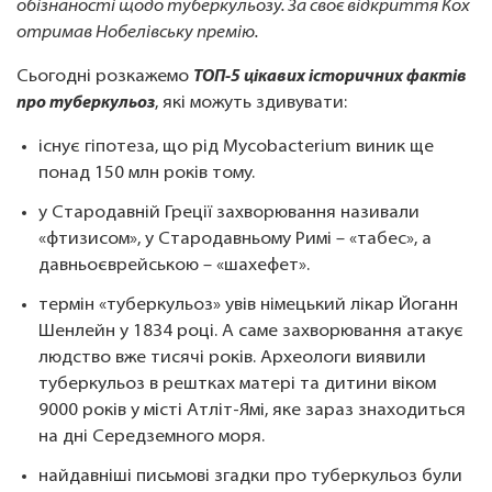
обізнаності щодо туберкульозу. За своє відкриття Кох
отримав Нобелівську премію.
Сьогодні розкажемо
ТОП-5 цікавих історичних фактів
про туберкульоз
, які можуть здивувати:
існує гіпотеза, що рід Mycobacterium виник ще
понад 150 млн років тому.
у Стародавній Греції захворювання називали
«фтизисом», у Стародавньому Римі – «табес», а
давньоєврейською – «шахефет».
термін «туберкульоз» увів німецький лікар Йоганн
Шенлейн у 1834 році. А саме захворювання атакує
людство вже тисячі років. Археологи виявили
туберкульоз в рештках матері та дитини віком
9000 років у місті Атліт-Ямі, яке зараз знаходиться
на дні Середземного моря.
найдавніші письмові згадки про туберкульоз були