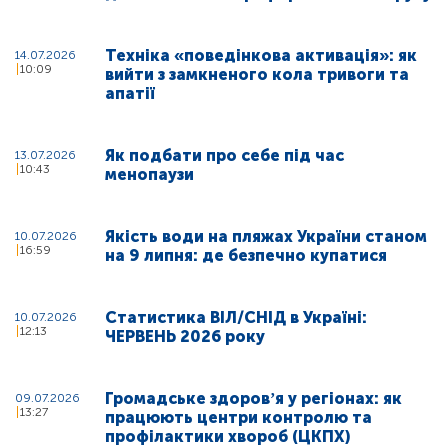
Техніка «поведінкова активація»: як
14.07.2026
10:09
вийти з замкненого кола тривоги та
апатії
Як подбати про себе під час
13.07.2026
10:43
менопаузи
Якість води на пляжах України станом
10.07.2026
16:59
на 9 липня: де безпечно купатися
Статистика ВІЛ/СНІД в Україні:
10.07.2026
12:13
ЧЕРВЕНЬ 2026 року
Громадське здоровʼя у регіонах: як
09.07.2026
13:27
працюють центри контролю та
профілактики хвороб (ЦКПХ)