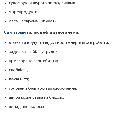
сухофрукти (курага чи родзинки);
морепродукти;
овочі (зокрема, шпинат).
Симптоми
залізодефіцитної анемії:
втома та відчуття відсутності енергії щось робити;
задишка та біль у грудях;
прискорене серцебиття;
слабкість;
ламкі нігті;
головний біль або запаморочення;
шкіра може ставати блідою;
випадіння волосся;