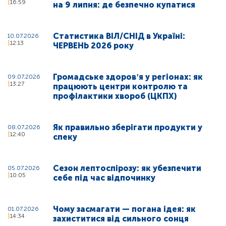
16:59
на 9 липня: де безпечно купатися
Статистика ВІЛ/СНІД в Україні:
10.07.2026
12:13
ЧЕРВЕНЬ 2026 року
Громадське здоровʼя у регіонах: як
09.07.2026
13:27
працюють центри контролю та
профілактики хвороб (ЦКПХ)
Як правильно зберігати продукти у
08.07.2026
12:40
спеку
Сезон лептоспірозу: як убезпечити
05.07.2026
10:05
себе під час відпочинку
Чому засмагати — погана ідея: як
01.07.2026
14:34
захиститися від сильного сонця