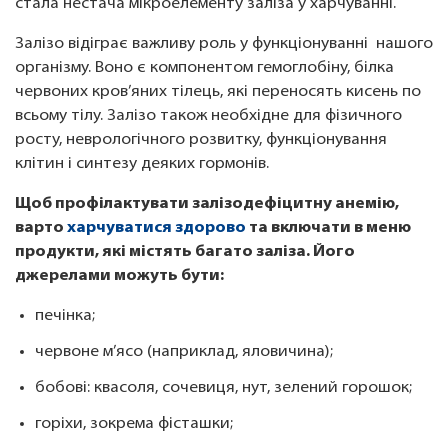
стала нестача мікроелементу заліза у харчуванні.
Залізо відіграє важливу роль у функціонуванні нашого
організму. Воно є компонентом гемоглобіну, білка
червоних кров’яних тілець, які переносять кисень по
всьому тілу. Залізо також необхідне для фізичного
росту, неврологічного розвитку, функціонування
клітин і синтезу деяких гормонів.
Щоб профілактувати залізодефіцитну анемію,
варто
харчуватися здорово
та включати в меню
продукти, які містять багато заліза. Його
джерелами можуть бути:
печінка;
червоне м’ясо (наприклад, яловичина);
бобові: квасоля, сочевиця, нут, зелений горошок;
горіхи, зокрема фісташки;