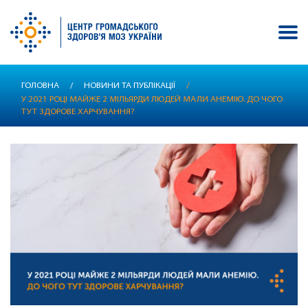
Перейти
ГОЛОВНА
/
НОВИНИ ТА ПУБЛІКАЦІЇ
/
до
У 2021 РОЦІ МАЙЖЕ 2 МІЛЬЯРДИ ЛЮДЕЙ МАЛИ АНЕМІЮ. ДО ЧОГО
основного
ТУТ ЗДОРОВЕ ХАРЧУВАННЯ?
вмісту