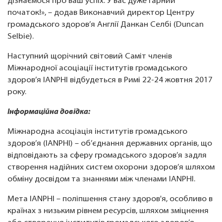
дізнаємося про ваш успіх. У вас дуже гарний
початок!», – додав Виконавчий директор Центру
громадського здоров’я Англії Данкан Селбі (Duncan
Selbie).
Наступний щорічний світовий Саміт членів
Міжнародної асоціації інститутів громадського
здоров’я IANPHI відбудеться в Римі 22-24 жовтня 2017
року.
Інформаційна довідка:
Міжнародна асоціація інститутів громадського
здоров’я (IANPHI) – об’єднання державних органів, що
відповідають за сферу громадського здоров’я задля
створення надійних систем охорони здоров’я шляхом
обміну досвідом та знаннями між членами IANPHI.
Мета IANPHI – поліпшення стану здоров'я, особливо в
країнах з низьким рівнем ресурсів, шляхом зміцнення