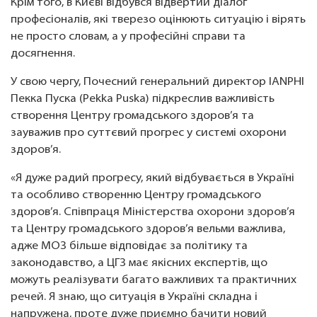
Крім того, в Києві відбувся відвертий діалог
професіоналів, які тверезо оцінюють ситуацію і вірять
не просто словам, а у професійні справи та
досягнення.
У свою чергу, Почесний генеральний директор IANPHI
Пекка Пуска (Pekka Puska) підкреслив важливість
створення Центру громадського здоров’я та
зауважив про суттєвий прогрес у системі охорони
здоров’я.
«Я дуже радий прогресу, який відбувається в Україні
та особливо створенню Центру громадського
здоров’я. Співпраця Міністерства охорони здоров’я
та Центру громадського здоров’я вельми важлива,
адже МОЗ більше відповідає за політику та
законодавство, а ЦГЗ має якісних експертів, що
можуть реалізувати багато важливих та практичних
речей. Я знаю, що ситуація в Україні складна і
напружена, проте дуже приємно бачити новий