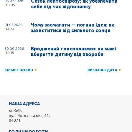
Сезон лептоспірозу: як убезпечити
05.07.2026
10:05
себе під час відпочинку
Чому засмагати — погана ідея: як
01.07.2026
14:34
захиститися від сильного сонця
Вроджений токсоплазмоз: як мамі
30.06.2026
10:15
вберегти дитину від хвороби
БІЛЬШЕ НОВИН
ВИЗНАЧНІ ДАТИ
НАША АДРЕСА
м. Київ,
вул. Ярославська, 41,
04071