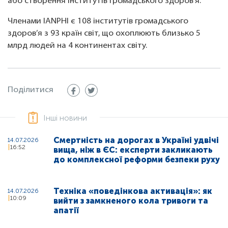
або створення інститутів громадського здоров’я.
Членами IANPHI є 108 інститутів громадського
здоров’я з 93 країн світ, що охоплюють близько 5
млрд людей на 4 континентах світу.
Поділитися
Інші новини
Смертність на дорогах в Україні удвічі
14.07.2026
16:52
вища, ніж в ЄС: експерти закликають
до комплексної реформи безпеки руху
Техніка «поведінкова активація»: як
14.07.2026
10:09
вийти з замкненого кола тривоги та
апатії