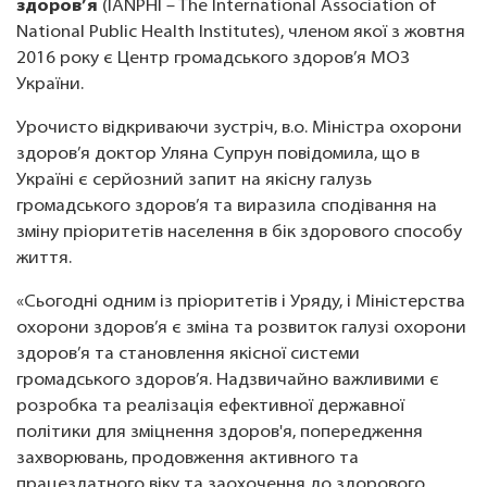
здоров’я
(IANPHI – The International Association of
National Public Health Institutes), членом якої з жовтня
2016 року є Центр громадського здоров’я МОЗ
України.
Урочисто відкриваючи зустріч, в.о. Міністра охорони
здоров’я доктор Уляна Супрун повідомила, що в
Україні є серйозний запит на якісну галузь
громадського здоров’я та виразила сподівання на
зміну пріоритетів населення в бік здорового способу
життя.
«Сьогодні одним із пріоритетів і Уряду, і Міністерства
охорони здоров’я є зміна та розвиток галузі охорони
здоров’я та становлення якісної системи
громадського здоров’я. Надзвичайно важливими є
розробка та реалізація ефективної державної
політики для зміцнення здоров'я, попередження
захворювань, продовження активного та
працездатного віку та заохочення до здорового