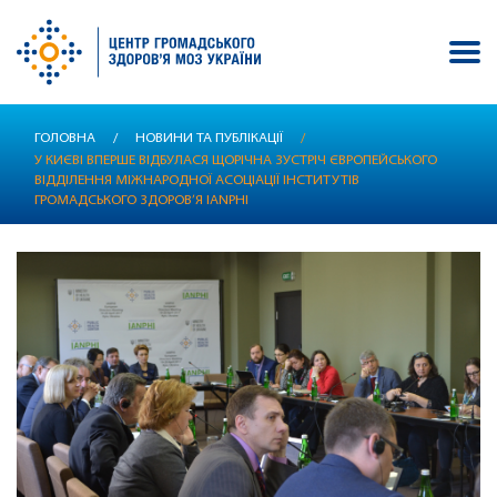
Перейти
ГОЛОВНА
/
НОВИНИ ТА ПУБЛІКАЦІЇ
/
до
У КИЄВІ ВПЕРШЕ ВІДБУЛАСЯ ЩОРІЧНА ЗУСТРІЧ ЄВРОПЕЙСЬКОГО
основного
ВІДДІЛЕННЯ МІЖНАРОДНОЇ АСОЦІАЦІЇ ІНСТИТУТІВ
вмісту
ГРОМАДСЬКОГО ЗДОРОВ’Я IANPHI