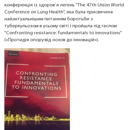
конференція із здоров`я легень "The 47th Union World
Conference on Lung Health", яка була присвячена
найактуальнішим питанням боротьби з
туберкульозом в усьому світі і пройшла під гаслом
"Confronting resistance: fundamentals to innovations"
(«Протидія опору:від основ до інновацій»).