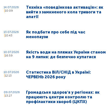
Техніка «поведінкова активація»: як
14.07.2026
10:09
вийти з замкненого кола тривоги та
апатії
Як подбати про себе під час
13.07.2026
10:43
менопаузи
Якість води на пляжах України станом
10.07.2026
16:59
на 9 липня: де безпечно купатися
Статистика ВІЛ/СНІД в Україні:
10.07.2026
12:13
ЧЕРВЕНЬ 2026 року
Громадське здоровʼя у регіонах: як
09.07.2026
13:27
працюють центри контролю та
профілактики хвороб (ЦКПХ)