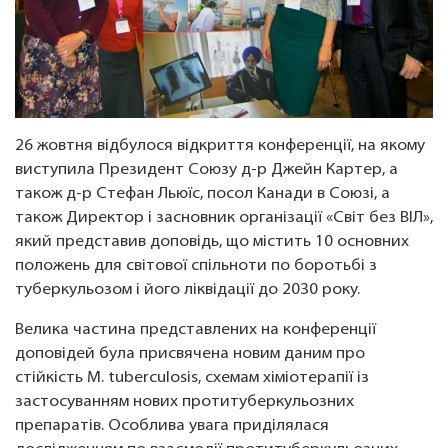
26 жовтня відбулося відкриття конференції, на якому
виступила Президент Союзу д-р Джейн Картер, а
також д-р Стефан Льюїс, посол Канади в Союзі, а
також Директор і засновник організації «Світ без ВІЛ»,
який представив доповідь, що містить 10 основних
положень для світової спільноти по боротьбі з
туберкульозом і його ліквідації до 2030 року.
Велика частина представлених на конференції
доповідей була присвячена новим даним про
стійкість M. tuberculosis, схемам хіміотерапії із
застосуванням нових протитуберкульозних
препаратів. Особлива увага приділялася