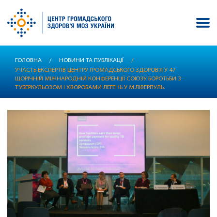
Перейти
ГОЛОВНА
/
НОВИНИ ТА ПУБЛІКАЦІЇ
/
до
УЧАСТЬ ЕКСПЕРТІВ ЦЕНТРУ ГРОМАДСЬКОГО ЗДОРОВ'Я У 47
основного
ЩОРІЧНІЙ МІЖНАРОДНІЙ КОНФЕРЕНЦІЇ СОЮЗУ БОРОТЬБИ З
вмісту
ТУБЕРКУЛЬОЗОМ І ХВОРОБАМИ ЛЕГЕНЬ У М.ЛІВЕРПУЛЬ.