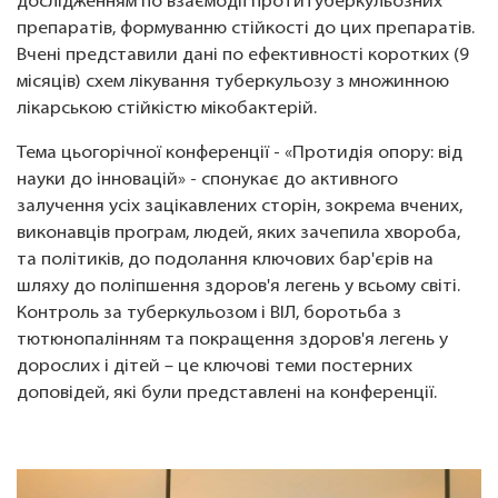
дослідженням по взаємодії протитуберкульозних
препаратів, формуванню стійкості до цих препаратів.
Вчені представили дані по ефективності коротких (9
місяців) схем лікування туберкульозу з множинною
лікарською стійкістю мікобактерій.
Тема цьогорічної конференції - «Протидія опору: від
науки до інновацій» - спонукає до активного
залучення усіх зацікавлених сторін, зокрема вчених,
виконавців програм, людей, яких зачепила хвороба,
та політиків, до подолання ключових бар'єрів на
шляху до поліпшення здоров'я легень у всьому світі.
Контроль за туберкульозом і ВІЛ, боротьба з
тютюнопалінням та покращення здоров'я легень у
дорослих і дітей – це ключові теми постерних
доповідей, які були представлені на конференції.