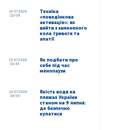
Техніка
14.07.2026
10:09
«поведінкова
активація»: як
вийти з замкненого
кола тривоги та
апатії
Як подбати про
13.07.2026
10:43
себе під час
менопаузи
Якість води на
10.07.2026
16:59
пляжах України
станом на 9 липня:
де безпечно
купатися