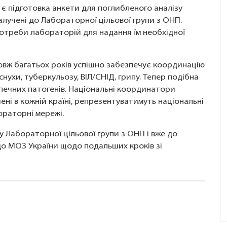
 є підготовка анкети для поглибленого аналізу
алучені до Лабораторної цільової групи з ОНП.
отреби лабораторій для надання їм необхідної
вж багатьох років успішно забезпечує координацію
снухи, туберкульозу, ВІЛ/СНІД, грипу. Тепер подібна
печних патогенів. Національні координатори
ні в кожній країні, репрезентуватимуть національні
ораторні мережі.
 Лабораторної цільової групи з ОНП і вже до
до МОЗ України щодо подальших кроків зі