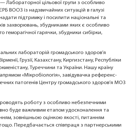
і — Лабораторної цільової групи з особливо
РБ ВООЗ із надзвичайних ситуацій в галузі
надати підтримку і посилити національні та
хів захворювань, збудниками яких є особливо
го геморагічної гарячки, збудники сибірки,
ональних лабораторій громадського здоров’я
ірменії, Грузії, Казахстану, Киргизстану, Республіки
уркменістану, Туреччини та України. Нашу країну
апрямом «Мікробіологія», завідувачка референс-
ечних патогенів Центру громадського здоров’я МОЗ
проводять роботу з особливо небезпечними
мовно буде важливим етапом удосконалення та
анням, зовнішньою оцінкою якості, питанням
 тощо. Передбачається співпраця з партнерськими