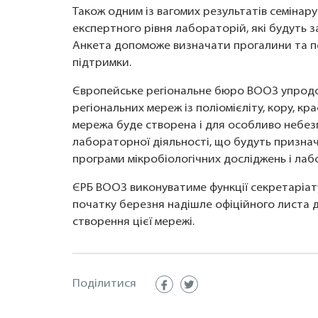
Також одним із вагомих результатів семінару
експертного рівня лабораторій, які будуть з
Анкета допоможе визначати прогалини та п
підтримки.
Європейське регіональне бюро ВООЗ упродо
регіональних мереж із поліомієліту, кору, кра
мережа буде створена і для особливо небез
лабораторної діяльності, що будуть призначе
програми мікробіологічних досліджень і лаб
ЄРБ ВООЗ виконуватиме функції секретаріату
початку березня надішле офіційного листа 
створення цієї мережі.
Поділитися