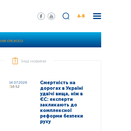
А-Я
НІВ ЄРБ ВООЗ
Інші новини
Смертність на
14.07.2026
16:52
дорогах в Україні
удвічі вища, ніж в
ЄС: експерти
закликають до
комплексної
реформи безпеки
руху