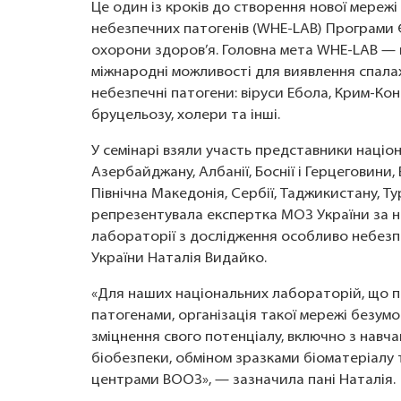
Це один із кроків до створення нової мереж
небезпечних патогенів (WHE-LAB) Програми Є
охорони здоров’я. Головна мета WHE-LAB — 
міжнародні можливості для виявлення спала
небезпечні патогени: віруси Ебола, Крим-Кон
бруцельозу, холери та інші.
У семінарі взяли участь представники наці
Азербайджану, Албанії, Боснії і Герцеговини, В
Північна Македонія, Сербії, Таджикистану, Т
репрезентувала експертка МОЗ України за н
лабораторії з дослідження особливо небезп
України Наталія Видайко.
«Для наших національних лабораторій, що 
патогенами, організація такої мережі безу
зміцнення свого потенціалу, включно з навч
біобезпеки, обміном зразками біоматеріалу
центрами ВООЗ», — зазначила пані Наталія.