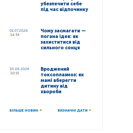
убезпечити себе
під час відпочинку
Чому засмагати —
01.07.2026
14:34
погана ідея: як
захиститися від
сильного сонця
Вроджений
30.06.2026
10:15
токсоплазмоз: як
мамі вберегти
дитину від
хвороби
БІЛЬШЕ НОВИН
ВИЗНАЧНІ ДАТИ