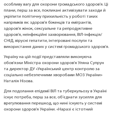
особливу вагу для охорони громадського здоров’я. Ці
плани, перш за все, покликані активізувати заходи й
укріпити політичну прихильність у роботі таких
напрямків як: здоров’я біженців та емігрантів,
здоров’я жінок, сексуальне та репродуктивне
здоров’я, неінфекційні захворювання, ВІЛ-інфекція/
СНІД, вірусні гепатити, інтегровані послуги та
використання даних у системі громадського здоров’я.
Україну на цій події представляли виконуюча
обов'язки Міністра охорони здоров'я Уляна Супрун
та директор ДУ «Український центр контролю за
соціально небезпечними хворобами МОЗ України»
Наталія Нізова.
Для подолання епідемії ВІЛ та туберкульозу в Україні
існує потреба, перш за все, об’єднати зусилля для
врегулювання перешкод, що нині існують у системі
охорони здоров’я України. «Наразі є істотний