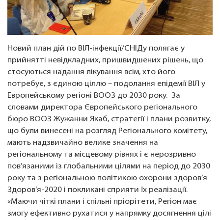
Новий план дій по ВІЛ-інфекції/СНІДу полягає у
прийнятті невідкладних, пришвидшених рішень, що
стосуються надання лікування всім, хто його
потребує, з єдиною ціллю – подолання епідемії ВІЛ у
Европейському регіоні ВООЗ до 2030 року. За
словами директора Європейського регіонального
бюро ВООЗ Жужанни Якаб, стратегії і плани розвитку,
що були винесені на розгляд Регіонального комітету,
мають надзвичайно велике значення на
регіональному та місцевому рівнях і є нерозривно
пов’язаними із глобальними цілями на період до 2030
року та з регіональною політикою охорони здоров’я
Здоров’я-2020 і покликані сприяти їх реалізації.
«Маючи чіткі плани і спільні пріорітети, Регіон має
змогу ефективно рухатися у напрямку досягнення цілі