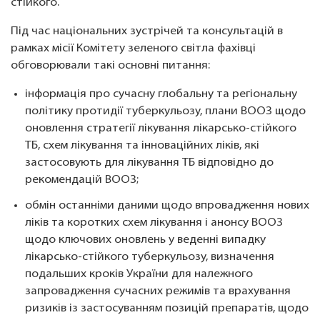
стійкого.
Під час національних зустрічей та консультацій в
рамках місії Комітету зеленого світла фахівці
обговорювали такі основні питання:
інформація про сучасну глобальну та регіональну
політику протидії туберкульозу, плани ВООЗ щодо
оновлення стратегії лікування лікарсько-стійкого
ТБ, схем лікування та інноваційних ліків, які
застосовують для лікування ТБ відповідно до
рекомендацій ВООЗ;
обмін останніми даними щодо впровадження нових
ліків та коротких схем лікування і анонсу ВООЗ
щодо ключових оновлень у веденні випадку
лікарсько-стійкого туберкульозу, визначення
подальших кроків України для належного
запровадження сучасних режимів та врахування
ризиків із застосуванням позицій препаратів, щодо