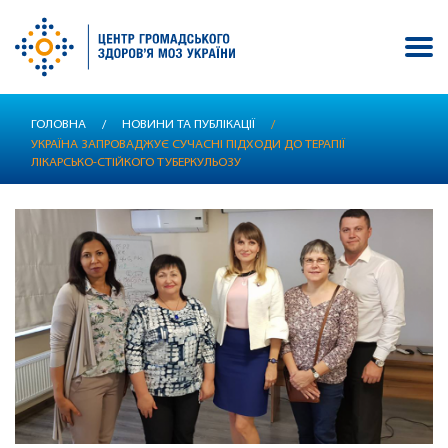
Перейти
ГОЛОВНА
/
НОВИНИ ТА ПУБЛІКАЦІЇ
/
до
УКРАЇНА ЗАПРОВАДЖУЄ СУЧАСНІ ПІДХОДИ ДО ТЕРАПІЇ
основного
ЛІКАРСЬКО-СТІЙКОГО ТУБЕРКУЛЬОЗУ
вмісту