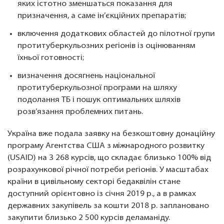
яких істотно зменшаться показання для
призначення, а саме ін’єкційних препаратів;
включення додаткових областей до пілотної групи
протитуберкульозних регіонів із оцінюванням
їхньої готовності;
визначення досягнень національної
протитуберкульозної програми на шляху
подолання ТБ і пошук оптимальних шляхів
розв’язання проблемних питань.
Україна вже подала заявку на безкоштовну донаційну
програму Агентства США з міжнародного розвитку
(USAID) на 3 268 курсів, що складає близько 100% від
розрахункової річної потреби регіонів. У масштабах
країни в цивільному секторі бедаквілін стане
доступний орієнтовно із січня 2019 р., а в рамках
державних закупівель за кошти 2018 р. заплановано
закупити близько 2 500 курсів деламаніду.