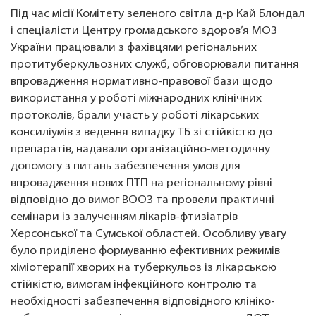
Під час місії Комітету зеленого світла д-р Кай Блондал
і спеціалісти Центру громадського здоров’я МОЗ
України працювали з фахівцями регіональних
протитуберкульозних служб, обговорювали питання
впровадження нормативно-правової бази щодо
використання у роботі міжнародних клінічних
протоколів, брали участь у роботі лікарських
консиліумів з ведення випадку ТБ зі стійкістю до
препаратів, надавали організаційно-методичну
допомогу з питань забезпечення умов для
впровадження нових ПТП на регіональному рівні
відповідно до вимог ВООЗ та провели практичні
семінари із залученням лікарів-фтизіатрів
Херсонської та Сумської областей. Особливу увагу
було приділено формуванню ефективних режимів
хіміотерапії хворих на туберкульоз із лікарською
стійкістю, вимогам інфекційного контролю та
необхідності забезпечення відповідного клініко-