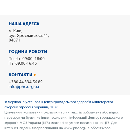
НАША АДРЕСА
м. Київ,
вул. Ярославська, 41,
04071
ГОДИНИ РОБОТИ
Пн–Чт: 09:00–18:00
Пт: 09:00-16:45
КОНТАКТИ
+380 44 334 56 89
info@phc.org.ua
© Державна установа «Центр громадського здоров’я Міністерства
охорони здоров’я України», 2026
Цитування, копіювання окремих частин текстів, зображень або відео,
передрук чи будь-яке інше поширення інформації Центру громадського
здоров’я МОЗ України (ЦГЗ) можливі за умови посилання на ЦГЗ. Для
інтернет-видань гіперпосилання на www.phc.org.ua обов’язкове.