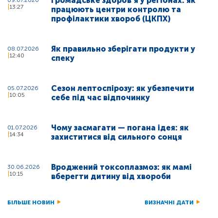
Громадське здоровʼя у регіонах: як
13:27
працюють центри контролю та
профілактики хвороб (ЦКПХ)
Як правильно зберігати продукти у
08.07.2026
12:40
спеку
Сезон лептоспірозу: як убезпечити
05.07.2026
10:05
себе під час відпочинку
Чому засмагати — погана ідея: як
01.07.2026
14:34
захиститися від сильного сонця
Вроджений токсоплазмоз: як мамі
30.06.2026
10:15
вберегти дитину від хвороби
БІЛЬШЕ НОВИН
ВИЗНАЧНІ ДАТИ