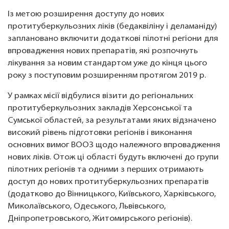
Із метою розширення доступу до нових
протитуберкульозних ліків (бедаквіліну і деламаніду)
заплановано включити додаткові пілотні регіони для
впровадження нових препаратів, які розпочнуть
лікування за новим стандартом уже до кінця цього
року з поступовим розширенням протягом 2019 р.
У рамках місії відбулися візити до регіональних
протитуберкульозних закладів Херсонської та
Сумської областей, за результатами яких відзначено
високий рівень підготовки регіонів і виконання
основних вимог ВООЗ щодо належного впровадження
нових ліків. Отож ці області будуть включені до групи
пілотних регіонів та одними з перших отримають
доступ до нових протитуберкульозних препаратів
(додатково до Вінницького, Київського, Харківського,
Миколаївського, Одеського, Львівського,
Дніпропетровського, Житомирського регіонів).