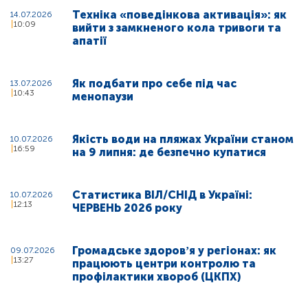
Техніка «поведінкова активація»: як
14.07.2026
10:09
вийти з замкненого кола тривоги та
апатії
Як подбати про себе під час
13.07.2026
10:43
менопаузи
Якість води на пляжах України станом
10.07.2026
16:59
на 9 липня: де безпечно купатися
Статистика ВІЛ/СНІД в Україні:
10.07.2026
12:13
ЧЕРВЕНЬ 2026 року
Громадське здоровʼя у регіонах: як
09.07.2026
13:27
працюють центри контролю та
профілактики хвороб (ЦКПХ)