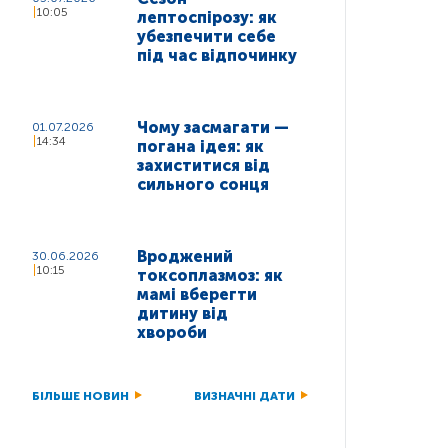
10:05
лептоспірозу: як
убезпечити себе
під час відпочинку
Чому засмагати —
01.07.2026
14:34
погана ідея: як
захиститися від
сильного сонця
Вроджений
30.06.2026
10:15
токсоплазмоз: як
мамі вберегти
дитину від
хвороби
БІЛЬШЕ НОВИН
ВИЗНАЧНІ ДАТИ