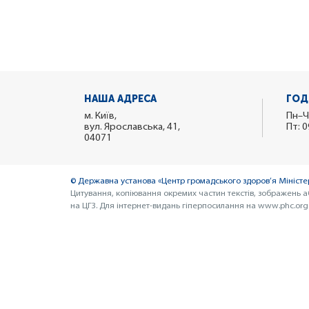
НАША АДРЕСА
ГОД
м. Київ,
Пн–Ч
вул. Ярославська, 41,
Пт: 0
04071
© Державна установа «Центр громадського здоров’я Міністер
Цитування, копіювання окремих частин текстів, зображень а
на ЦГЗ. Для інтернет-видань гіперпосилання на www.phc.org.