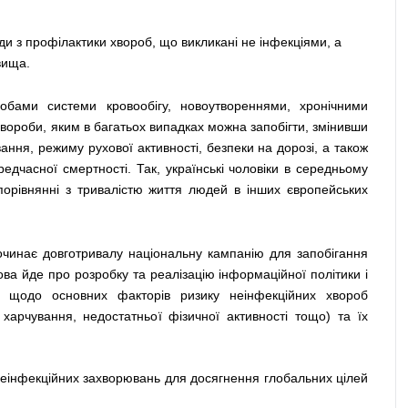
и з профілактики хвороб, що викликані не інфекціями, а 
вища. 
бами системи кровообігу, новоутвореннями, хронічними 
вороби, яким в багатьох випадках можна запобігти, змінивши 
ння, режиму рухової активності, безпеки на дорозі, а також 
едчасної смертності. Так, українські чоловіки в середньому 
порівнянні з тривалістю життя людей в інших європейських 
чинає довготривалу національну кампанію для запобігання 
 йде про розробку та реалізацію інформаційної політики і 
 щодо основних факторів ризику неінфекційних хвороб 
харчування, недостатньої фізичної активності тощо) та їх 
еінфекційних захворювань для досягнення глобальних цілей 