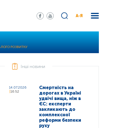
А-Я
АЛОГО РОЗВИТКУ
Інші новини
Смертність на
14.07.2026
16:52
дорогах в Україні
удвічі вища, ніж в
ЄС: експерти
закликають до
комплексної
реформи безпеки
руху