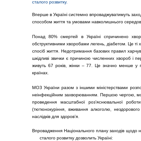
сталого розвитку.
Вперше в Україні системно впроваджуватимуть заход
способом життя та умовами навколишнього середо
Понад 80% смертей в Україні спричинено хворо
обструктивними хворобами легень, діабетом. Це ті х
спосіб життя. Недотримання базових правил харчува
шкідливі звички є причиною численних хвороб і пер
живуть 67 років, жінки – 77. Це значно менше у 
країнах. 
МОЗ України разом з іншими міністерствами розпо
неінфекційним захворюванням. Першою чергою, мова
проведення масштабної роз’яснювальної роботи
(тютюнокуріння, вживання алкоголю, нездорового 
наслідків для здоров’я.
Впровадження Національного плану заходів щодо н
сталого розвитку дозволить Україні: