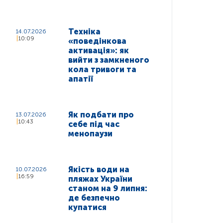
Техніка
14.07.2026
10:09
«поведінкова
активація»: як
вийти з замкненого
кола тривоги та
апатії
Як подбати про
13.07.2026
10:43
себе під час
менопаузи
Якість води на
10.07.2026
16:59
пляжах України
станом на 9 липня:
де безпечно
купатися