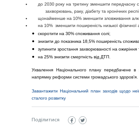
до 2030 року на третину зменшити передчасну с
захворювань, раку, діабету та хронічних респ
щонайменше на 10% зменшити зловживання алк
на 10%  зменшити поширеність низької фізичної а
скоротити на 30% споживання солі;
знизити до показника 18,5% поширеність спожива
зупинити зростання захворюваності на ожиріння т
на 25% знизити смертність від ДТП.  
Ухвалення Національного плану передбачене в 
напрямку реформи системи громадського здоров’я.
Завантажити Національний план заходів щодо неі
сталого розвитку
Поділитися