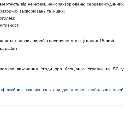
мертність від неінфекційних захворювань: серцево-судинних 
іраторних захворювань та інших;
оголем;
ктивності;
ння тютюнових виробів населенням у віці понад 15 років;
а діабет;
рамках виконання Угоди про Асоціацію України та ЄС у 
 
нфекційних захворювань для досягнення глобальних цілей