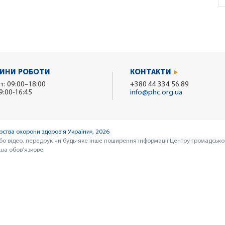
ИНИ РОБОТИ
КОНТАКТИ
т: 09:00–18:00
+380 44 334 56 89
9:00-16:45
info@phc.org.ua
ства охорони здоров’я України», 2026
бо відео, передрук чи будь-яке інше поширення інформації Центру громадсько
ua обов’язкове.