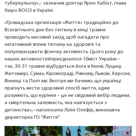
туберкульозу»,– зазначив доктор Ярно Хабіхт, глава
бюро ВООЗ в Україні.
«Громадська організація «Життя» традиційно до
Всесвітнього дня без тютюну в кінці травня
проводить масовий захід, щоб нагадати про
негативний вплив тютюну на здоров'я та
популяризувати фізичну активність. Цього року до
наших активностейприєдналося 10міст України –
так, 30-31 травня відбудеться йога в Києві, Луцьку,
Житомирі, Сумах, Кіровограді, Рівному, Львові, Херсоні,
Вінниці та Полтаві. Вкотре ми бачимо, що українці
прагнуть вести здоровий спосіб життя, адже
розуміють, що куріння – це не свідомий вибір людини,
а смертельна залежність, яка нав’язується з
дитинства»,– наголосила Лілія Олефір, виконавча
директорка ГО “Життя”.