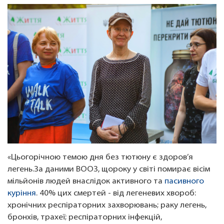
«Цьогорічною темою дня без тютюну є здоров’я
легень.За даними ВООЗ, щороку у світі помирає вісім
мільйонів людей внаслідок активного та
пасивного
куріння
. 40% цих смертей - від легеневих хвороб:
хронічних респіраторних захворювань; раку легень,
бронхів, трахеї; респіраторних інфекцій,