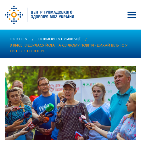
Перейти
ГОЛОВНА
/
НОВИНИ ТА ПУБЛІКАЦІЇ
/
до
В КИЄВІ ВІДБУЛАСЯ ЙОГА НА СВІЖОМУ ПОВІТРІ «ДИХАЙ ВІЛЬНО У
основного
СВІТІ БЕЗ ТЮТЮНУ»
вмісту