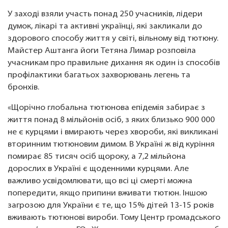
У заході взяли участь понад 250 учасників, лідери
думок, лікарі та активні українці, які закликали до
здорового способу життя у світі, вільному від тютюну.
Майстер Аштанга йоги Тетяна Лимар розповіла
учасникам про правильне дихання як один із способів
профілактики багатьох захворювань легень та
бронхів.
«Щорічно глобальна тютюнова епідемія забирає з
життя понад 8 мільйонів осіб, з яких близько 900 000
не є курцями і вмирають через хвороби, які викликані
вторинним тютюновим димом. В Україні ж від куріння
помирає 85 тисяч осіб щороку, а 7,2 мільйона
дорослих в Україні є щоденними курцями. Але
важливо усвідомлювати, що всі ці смерті можна
попередити, якщо припини вживати тютюн. Іншою
загрозою для України є те, що 15% дітей 13-15 років
вживають тютюнові вироби. Тому Центр громадського