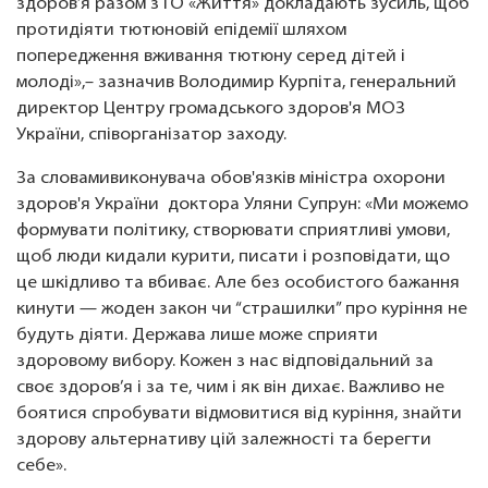
здоров’я разом з ГО «Життя» докладають зусиль, щоб
протидіяти тютюновій епідемії шляхом
попередження вживання тютюну серед дітей і
молоді»,– зазначив Володимир Курпіта, генеральний
директор Центру громадського здоров'я МОЗ
України, співорганізатор заходу.
За словамивиконувача обов'язків міністра охорони
здоров'я України доктора Уляни Супрун: «Ми можемо
формувати політику, створювати сприятливі умови,
щоб люди кидали курити, писати і розповідати, що
це шкідливо та вбиває. Але без особистого бажання
кинути — жоден закон чи “страшилки” про куріння не
будуть діяти. Держава лише може сприяти
здоровому вибору. Кожен з нас відповідальний за
своє здоров’я і за те, чим і як він дихає. Важливо не
боятися спробувати відмовитися від куріння, знайти
здорову альтернативу цій залежності та берегти
себе».