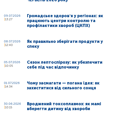
Громадське здоровʼя у регіонах: як
09.07.2026
13:27
працюють центри контролю та
профілактики хвороб (ЦКПХ)
Як правильно зберігати продукти у
08.07.2026
12:40
спеку
Сезон лептоспірозу: як убезпечити
05.07.2026
10:05
себе під час відпочинку
Чому засмагати — погана ідея: як
01.07.2026
14:34
захиститися від сильного сонця
Вроджений токсоплазмоз: як мамі
30.06.2026
10:15
вберегти дитину від хвороби