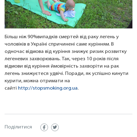
Більш ніж 90%випадків смертей від раку легень у
чоловіків в Україні спричинені саме курінням. В
одночас відмова від куріння знижує ризик розвитку
легеневих захворювань. Так, через 10 років після
відмови від куріння ймовірність захворіти на рак
легень знижуєтеся удвічі. Поради, як успішно кинути
курити, можна отримати на
сайті
http://stopsmoking.org.ua
.
Поділитися