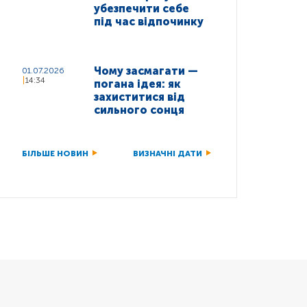
убезпечити себе
під час відпочинку
Чому засмагати —
01.07.2026
14:34
погана ідея: як
захиститися від
сильного сонця
БІЛЬШЕ НОВИН
ВИЗНАЧНІ ДАТИ