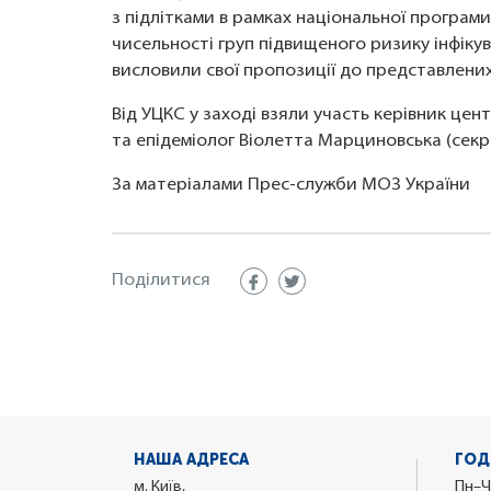
з підлітками в рамках національної програм
чисельності груп підвищеного ризику інфікува
висловили свої пропозиції до представлених
Від УЦКС у заході взяли участь керівник цент
та епідеміолог Віолетта Марциновська (секр
За матеріалами Прес-служби МОЗ України
Поділитися
НАША АДРЕСА
ГОД
м. Київ,
Пн–Ч