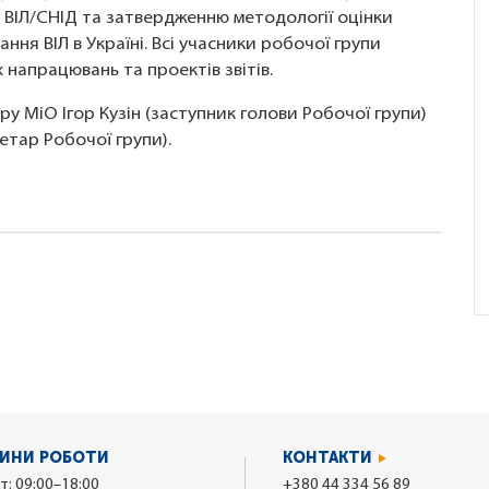
и ВІЛ/СНІД та затвердженню методології оцінки
ння ВІЛ в Україні. Всі учасники робочої групи
 напрацювань та проектів звітів.
ру МіО Ігор Кузін (заступник голови Робочої групи)
етар Робочої групи).
ИНИ РОБОТИ
КОНТАКТИ
т: 09:00–18:00
+380 44 334 56 89