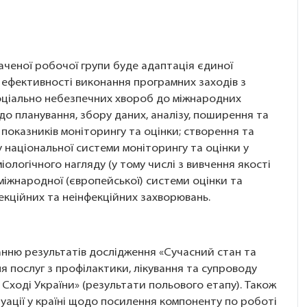
аченої робочої групи буде адаптація єдиної
 ефективності виконання програмних заходів з
соціально небезпечних хвороб до міжнародних
о планування, збору даних, аналізу, поширення та
показників моніторингу та оцінки; створення та
 національної системи моніторингу та оцінки у
іологічного нагляду (у тому числі з вивчення якості
міжнародної (європейської) системи оцінки та
кційних та неінфекційних захворювань.
нню результатів дослідження «Сучасний стан та
 послуг з профілактики, лікування та супроводу
а Сході України» (результати польового етапу). Також
уації у країні щодо посилення компоненту по роботі