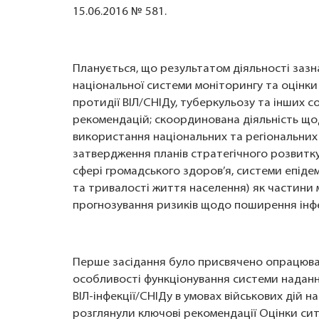
15.06.2016 № 581.
Планується, що результатом діяльності зазн
національної системи моніторингу та оцінки
протидії ВІЛ/СНІДу, туберкульозу та інших 
рекомендацій; скоординована діяльність щод
використання національних та регіональних 
затвердження планів стратегічного розвитку
сфері громадського здоров’я, системи епідем
та тривалості життя населення) як частини 
прогнозування ризиків щодо поширення інфе
Перше засідання було присвячено опрацюва
особливості функціонування системи надання
ВІЛ-інфекції/СНІДу в умовах військових дій н
розглянули ключові рекомендації Оцінки сит