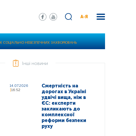
А-Я
ШИХ СОЦІАЛЬНО НЕБЕЗПЕЧНИХ ЗАХВОРЮВАНЬ
Інші новини
Смертність на
14.07.2026
16:52
дорогах в Україні
удвічі вища, ніж в
ЄС: експерти
закликають до
комплексної
реформи безпеки
руху