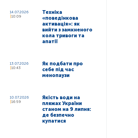
Техніка
14.07.2026
10:09
«поведінкова
активація»: як
вийти з замкненого
кола тривоги та
апатії
Як подбати про
13.07.2026
10:43
себе під час
менопаузи
Якість води на
10.07.2026
16:59
пляжах України
станом на 9 липня:
де безпечно
купатися