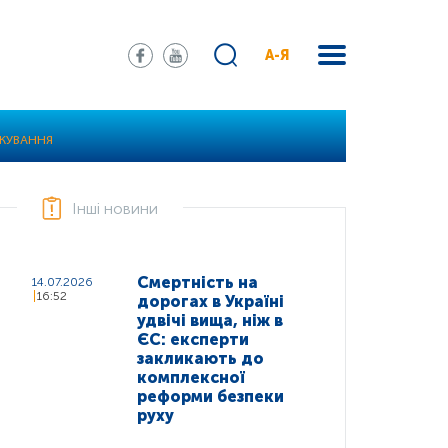
А-Я
ЛІКУВАННЯ
Інші новини
Смертність на
14.07.2026
16:52
дорогах в Україні
удвічі вища, ніж в
ЄС: експерти
закликають до
комплексної
реформи безпеки
руху