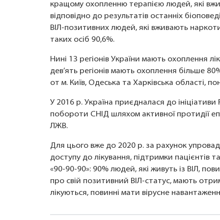
кращому охопленню терапією людей, які вжи
відповідно до результатів останніх біопове
ВІЛ-позитивних людей, які вживають наркоти
таких осіб 90,6%.
Нині 13 регіонів України мають охоплення лі
дев’ять регіонів мають охоплення більше 80%
от м. Київ, Одеська та Харківська області, п
У 2016 р. Україна приєдналася до ініціативи F
побороти СНІД шляхом активної протидії епі
ЛЖВ.
Для цього вже до 2020 р. за рахунок упрова
доступу до лікування, підтримки пацієнтів т
«90-90-90»: 90% людей, які живуть із ВІЛ, пов
про свій позитивний ВІЛ-статус, мають отрим
лікуються, повинні мати вірусне навантаженн