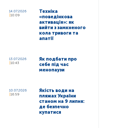
Техніка
14.07.2026
10:09
«поведінкова
активація»: як
вийти з замкненого
кола тривоги та
апатії
Як подбати про
13.07.2026
10:43
себе під час
менопаузи
Якість води на
10.07.2026
16:59
пляжах України
станом на 9 липня:
де безпечно
купатися