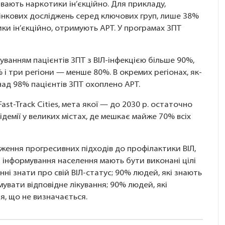
вають наркотики ін’єкційно. Для прикладу,
дінкових досліджень серед ключових груп, лише 38%
ки ін’єкційно, отримують АРТ. У програмах ЗПТ
куванням пацієнтів ЗПТ з ВІЛ-інфекцією більше 90%,
 і три регіони — менше 80%. В окремих регіонах, як-
онад 98% пацієнтів ЗПТ охоплено АРТ.
ast-Track Cities, мета якої — до 2030 р. остаточно
демії у великих містах, де мешкає майже 70% всіх
дження прогресивних підходів до профілактики ВІЛ,
а інформування населення мають бути виконані цілі
инні знати про свій ВІЛ-статус; 90% людей, які знають
увати відповідне лікування; 90% людей, які
я, що не визначається.