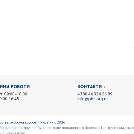
ИНИ РОБОТИ
КОНТАКТИ
т: 09:00–18:00
+380 44 334 56 89
9:00-16:45
info@phc.org.ua
ства охорони здоров’я України», 2026
бо відео, передрук чи будь-яке інше поширення інформації Центру громадсько
ua обов’язкове.