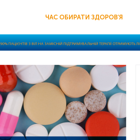
ЧАС ОБИРАТИ ЗДОРОВ'Я
І 90% ПАЦІЄНТІВ З ВІЛ НА ЗАМІСНІЙ ПІДТРИМУВАЛЬНІЙ ТЕРАПІЇ ОТРИМУЮТЬ 