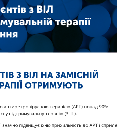
ТІВ З ВІЛ НА ЗАМІСНІЙ
РАПІЇ ОТРИМУЮТЬ
ено антиретровірусною терапією (АРТ) понад 90%
існу підтримувальну терапію (ЗПТ).
ПТ значно підвищує їхню прихильність до АРТ і сприяє