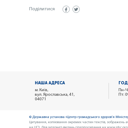
Поділитися
НАША АДРЕСА
ГОД
м. Київ,
Пн–Ч
вул. Ярославська, 41,
Пт: 0
04071
© Державна установа «Центр громадського здоров’я Міністер
Цитування, копіювання окремих частин текстів, зображень а
на ЦГЗ. Для інтернет-видань гіперпосилання на www.phc.org.