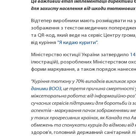
Це важливий етап імплементації директиви Єв
для захисту населення від шкоди тютюнових 
Відтепер виробники мають розміщувати на уп
зображення з текстом медичних попереджень
та QR-код, який веде на сервіс Центру гром
від куріння
"Я кидаю курити"
.
Міністерство юстиції України затвердило
14
ілюстрацій), розроблених Міністерством охо
форми маркування, а також порядок нанесе
"Куріння тютюну у 70% випадків викликає хро
даними ВООЗ
, це третя причина смертності у
міжсеторальна робота: від інформаційно-роз’
сучасних сервісів підтримки для боротьби із 
аспектів - маркування пачок зображеннями ме
у таких прогресивних країнах, як Канада т
обмежень та спонукати курців до відмови від 
здоров’я, головний державний санітарний л