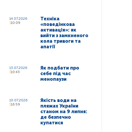
Техніка
14.07.2026
10:09
«поведінкова
активація»: як
вийти з замкненого
кола тривоги та
апатії
Як подбати про
13.07.2026
10:43
себе під час
менопаузи
Якість води на
10.07.2026
16:59
пляжах України
станом на 9 липня:
де безпечно
купатися