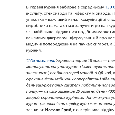
В Україні куріння забирає в середньому
130 0
інсульту, стенокардії та інфаркту міокарда, 
упаковка – важливий канал комунікації зі 
виробники намагаються залучити до лав курц
які найбільше піддаються подібним маркети
важливим джерелом інформування й про насл
медичні попередження на пачках сигарет, а
куріння.
"
27% населення
України старше 18 років — теп
мотивують кинути курити і зменшують прив
залежності, особливо серед молоді. А QR-код, я
ефективність медичних попереджень і підвищ
день викурює пачку сигарет, побачить попере
пачку, — це щонайменше 20 разів на день і 7000
хвороб, спричинених курінням, допоможуть у
курити, а наявність сервісу, куди можна звер
зазначає
Наталя Гриб
, в.о. керівника відд