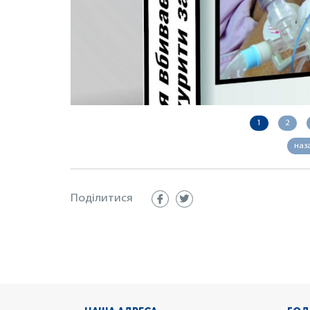
1
2
наз
Поділитися