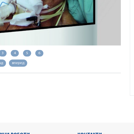
3
4
5
6
ад
вперед