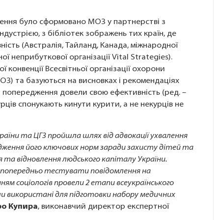
ння було сформовано МОЗ у партнерстві з
дустрією, з бібліотек зображень тих країн, де
сть (Австралія, Тайланд, Канада, міжнародної
ї неприбуткової організації Vital Strategies).
 конвенції Всесвітньої організації охорони
ОЗ) та базуються на висновках і рекомендаціях
і попередження довели свою ефективність (ред. –
урців спонукають кинути курити, а не некурців не
аїни та ЦГЗ пройшла шлях від адвокації ухвалення
дження його ключових норм заради захисту дітей та
ня та відновлення людського капіталу України.
 попередньо тестувати повідомлення на
нням соціологів провели 2 етапи всеукраїнського
ли використані для підготовки набору медичних
о Купира
, виконавчий директор експертної