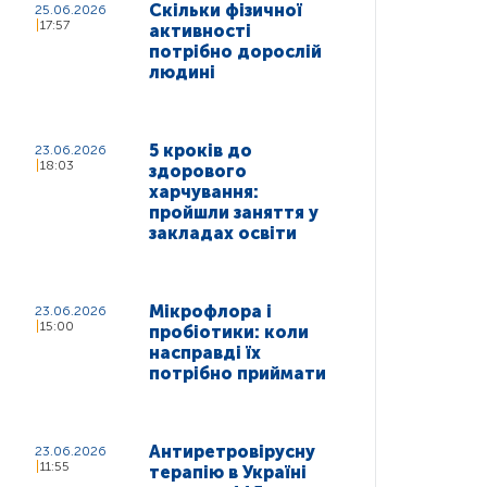
Скільки фізичної
25.06.2026
17:57
активності
потрібно дорослій
людині
5 кроків до
23.06.2026
18:03
здорового
харчування:
пройшли заняття у
закладах освіти
Мікрофлора і
23.06.2026
15:00
пробіотики: коли
насправді їх
потрібно приймати
Антиретровірусну
23.06.2026
11:55
терапію в Україні