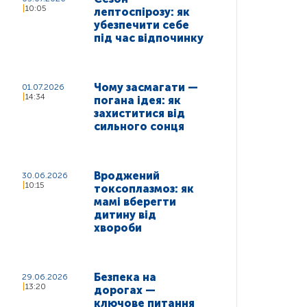
10:05
лептоспірозу: як
убезпечити себе
під час відпочинку
Чому засмагати —
01.07.2026
14:34
погана ідея: як
захиститися від
сильного сонця
Вроджений
30.06.2026
10:15
токсоплазмоз: як
мамі вберегти
дитину від
хвороби
Безпека на
29.06.2026
13:20
дорогах —
ключове питання