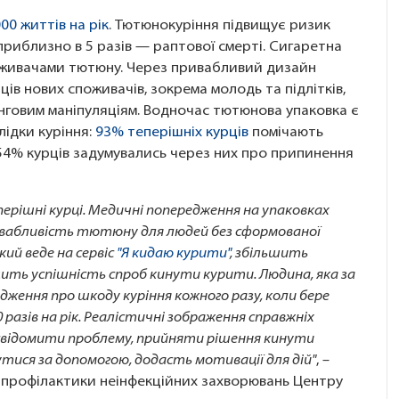
00 життів на рік
. Тютюнокуріння підвищує ризик
і приблизно в 5 разів — раптової смерті. Сигаретна
споживачами тютюну. Через привабливий дизайн
ів нових споживачів, зокрема молодь та підлітків,
нговим маніпуляціям. Водночас тютюнова упаковка є
ідки куріння:
93% теперішніх курців
помічають
 54% курців задумувались через них про припинення
ерішні курці. Медичні попередження на упаковках
абливість тютюну для людей без сформованої
кий веде на сервіс
"Я кидаю курити"
, збільшить
ить успішність спроб кинути курити. Людина, яка за
дження про шкоду куріння кожного разу, коли бере
 разів на рік. Реалістичні зображення справжніх
свідомити проблему, прийняти рішення кинути
нутися за допомогою, додасть мотивації для дій"
, –
ілу профілактики неінфекційних захворювань Центру