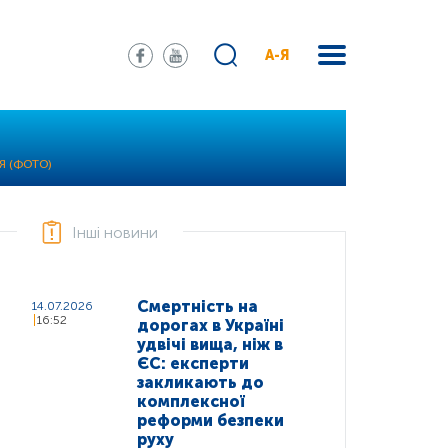
А-Я
Я (ФОТО)
Інші новини
Смертність на
14.07.2026
16:52
дорогах в Україні
удвічі вища, ніж в
ЄС: експерти
закликають до
комплексної
реформи безпеки
руху