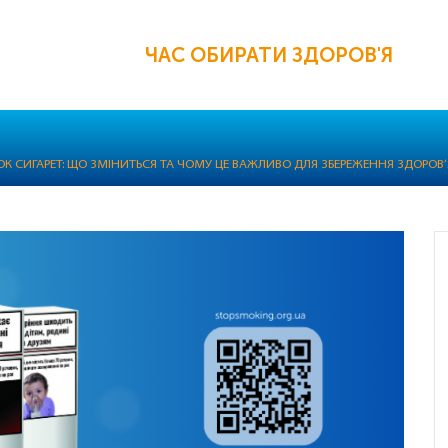
ЧАС ОБИРАТИ ЗДОРОВ'Я
К СИГАРЕТ: ЩО ЗМІНИТЬСЯ ТА ЧОМУ ЦЕ ВАЖЛИВО ДЛЯ ЗБЕРЕЖЕННЯ ЗДОРОВ’