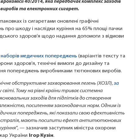
рокомісії 40/2014, яка передбачає комплекс заходів
виробів та електронних сигарет.
аковках із сигаретами оновлені графічні
 про шкоду і наслідки куріння на 65% площі пачки
адського здоров’я щодо надання допомоги з відмови
 наборів медичних попереджень
(варіантів тексту та
рони здоров’я, технічні вимоги до дизайну та
ння попереджень виробниками тютюнових виробів.
нічне обструктивне захворювання легень (ХОЗЛ),
за
 світі. Тому на рівні країни триває системна
яснювальних заходів для підлітків до створення
залежністю, посиленням законодавчих норм. Одним із
дичних попереджень, які показали свою ефективність
а Австралія, мають посилити ефект антитютюнових
куріння"
, — зазначив заступник міністра охорони
ікар України
Ігор Кузін
.