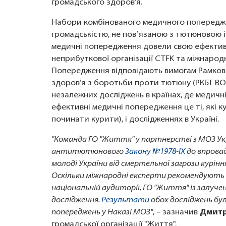
громадського здоров’я.
Набори комбінованого медичного попередже
громадськістю, не повʼязаною з тютюновою ін
медичні попередження довели свою ефективні
неприбуткової організації CTFK та міжнародно
Попередження відповідають вимогам Рамкової
здоров’я з боротьби проти тютюну (РКБТ ВО
незалежних досліджень в країнах, де медичн
ефективні медичні попередження це ті, які к
починати курити), і дослідженнях в Україні.
"Команда ГО "Життя" у партнерстві з МОЗ Укр
антитютюнового
Закону №1978-ІХ
до впрова
молоді України від смертельної загрози курін
Оскільки міжнародні експерти рекомендують
національній аудиторії, ГО "Життя" із залуче
дослідження.
Результати
обох досліджень бу
попереджень у Наказі МОЗ"
, – зазначив
Дмитр
громадської організації "Життя".