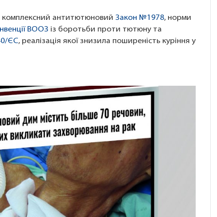
діє комплексний антитютюновий
Закон №1978
, норми
онвенції ВООЗ
із боротьби проти тютюну та
40/ЄС
, реалізація якої знизила поширеність куріння у