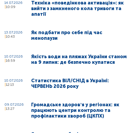
Техніка «поведінкова активація»: як
14.07.2026
10:09
вийти з замкненого кола тривоги та
апатії
Як подбати про себе під час
13.07.2026
10:43
менопаузи
Якість води на пляжах України станом
10.07.2026
16:59
на 9 липня: де безпечно купатися
Статистика ВІЛ/СНІД в Україні:
10.07.2026
12:13
ЧЕРВЕНЬ 2026 року
Громадське здоровʼя у регіонах: як
09.07.2026
13:27
працюють центри контролю та
профілактики хвороб (ЦКПХ)