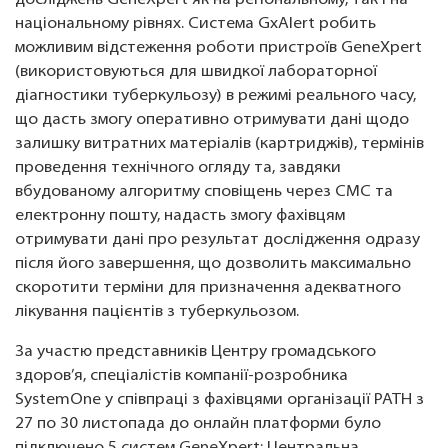
досліджень GeneXpert як на регіональному, так і на
національному рівнях. Система GxAlert робить
можливим відстеження роботи пристроїв GeneXpert
(використовуються для швидкої лабораторної
діагностики туберкульозу) в режимі реального часу,
що дасть змогу оперативно отримувати дані щодо
залишку витратних матеріалів (картриджів), термінів
проведення технічного огляду та, завдяки
вбудованому алгоритму сповіщень через СМС та
електронну пошту, надасть змогу фахівцям
отримувати дані про результат дослідження одразу
після його завершення, що дозволить максимально
скоротити терміни для призначення адекватного
лікування пацієнтів з туберкульозом.
За участю представників Центру громадського
здоров’я, спеціалістів компанії-розробника
SystemOne у співпраці з фахівцями організації РАТН з
27 по 30 листопада до онлайн платформи було