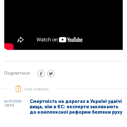
Поділитися
Інші новини
Смертність на дорогах в Україні удвічі
14.07.2026
16:52
вища, ніж в ЄС: експерти закликають
до комплексної реформи безпеки руху