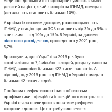
медичної допомоги в стаціонарних умовах, а кожен
десятий пацієнт, який захворів на ІПНМД, помирає
(летальність становить близько 10%).
У країнах із високим доходом, розповсюдженість
ІПНМД у стаціонарних ЗОЗ становить від 3% до 5%, а
з низьким — від 10% до 15%. В Україні, за даними
пілотного дослідження
, проведеного у 2021 році, —
5,7%.
Враховуючи, що в Україні за 2019 рік було
госпіталізовано 7,4 мільйонів людей, розрахунково на
ІПНМД захворіли близько 422 тисяч пацієнтів. А
відповідно, у 2019 році від ІПНМД в Україні померло
близько 42 тисяч людей.
Проблема неефективності наявної системи
профілактики інфекцій та інфекційного контролю в
Україні стала очевидною з початком реформи
охорони здоров’я. Це потребувало вжиття