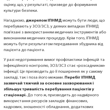
оцінку, що, у результаті, призведе до формування
культури безпеки.
Нагадаємо,
джерелом ІПНМД
можуть бути люди, що
перебувають у ЗОЗ/ЗСЗ, у деяких випадках ІПНМД
пов’язані з використанням медичних інструментів або
виконанням медичних процедур. Крім того, ІПНМД
можуть бути результатом передавання збудника від
пацієнта до пацієнта.
У разі недотримання вимог профілактики інфекцій та
інфекційного контролю, ЗОЗ/ЗСЗ стає «розсадником»
інфекції. Це призводить до її поширення як у самому
закладі, так і поза його межами.
Перебіг ІПНМД
зазвичай тяжчий за основне захворювання і
збільшує тривалість перебування пацієнтів у
стаціонарі.
До того ж, призводить до надмірного
використання ресурсів закладів: фінансових,
кадрових, зношеності обладнання, додаткових