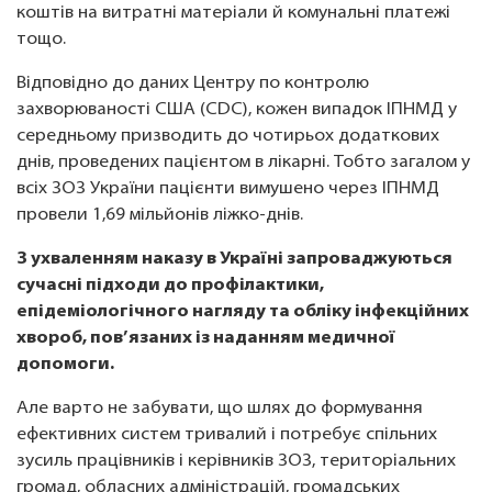
коштів на витратні матеріали й комунальні платежі
тощо.
Відповідно до даних Центру по контролю
захворюваності США (CDC), кожен випадок ІПНМД у
середньому призводить до чотирьох додаткових
днів, проведених пацієнтом в лікарні. Тобто загалом у
всіх ЗОЗ України пацієнти вимушено через ІПНМД
провели 1,69 мільйонів ліжко-днів.
З ухваленням наказу ​​в Україні запроваджуються
сучасні підходи до профілактики,
епідеміологічного нагляду та обліку інфекційних
хвороб, пов’язаних із наданням медичної
допомоги.
Але варто не забувати, що шлях до формування
ефективних систем тривалий і потребує спільних
зусиль працівників і керівників ЗОЗ, територіальних
громад, обласних адміністрацій, громадських