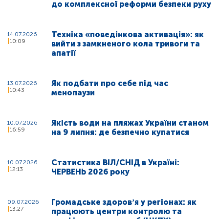
до комплексної реформи безпеки руху
Техніка «поведінкова активація»: як
14.07.2026
10:09
вийти з замкненого кола тривоги та
апатії
Як подбати про себе під час
13.07.2026
10:43
менопаузи
Якість води на пляжах України станом
10.07.2026
16:59
на 9 липня: де безпечно купатися
Статистика ВІЛ/СНІД в Україні:
10.07.2026
12:13
ЧЕРВЕНЬ 2026 року
Громадське здоровʼя у регіонах: як
09.07.2026
13:27
працюють центри контролю та