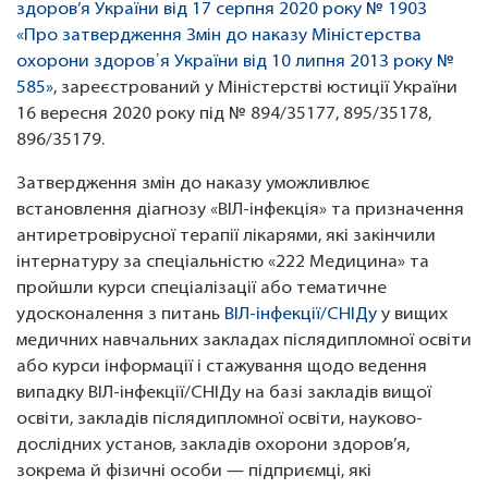
здоров’я України від 17 серпня 2020 року № 1903
«Про затвердження Змін до наказу Міністерства
охорони здоров᾿я України від 10 липня 2013 року №
585»
, зареєстрований у Міністерстві юстиції України
16 вересня 2020 року під № 894/35177, 895/35178,
896/35179.
Затвердження змін до наказу уможливлює
встановлення діагнозу «ВІЛ-інфекція» та призначення
антиретровірусної терапії лікарями, які закінчили
інтернатуру за спеціальністю «222 Медицина» та
пройшли курси спеціалізації або тематичне
удосконалення з питань
ВІЛ-інфекції/СНІДу
у вищих
медичних навчальних закладах післядипломної освіти
або курси інформації і стажування щодо ведення
випадку ВІЛ-інфекції/СНІДу на базі закладів вищої
освіти, закладів післядипломної освіти, науково-
дослідних установ, закладів охорони здоров’я,
зокрема й фізичні особи — підприємці, які