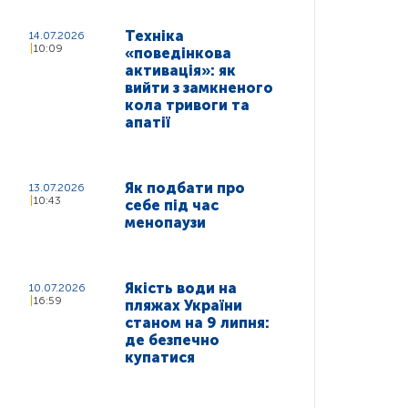
Техніка
14.07.2026
10:09
«поведінкова
активація»: як
вийти з замкненого
кола тривоги та
апатії
Як подбати про
13.07.2026
10:43
себе під час
менопаузи
Якість води на
10.07.2026
16:59
пляжах України
станом на 9 липня:
де безпечно
купатися