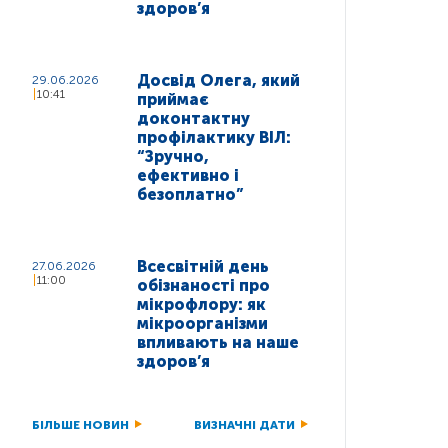
здоров’я
Досвід Олега, який
29.06.2026
10:41
приймає
доконтактну
профілактику ВІЛ:
“Зручно,
ефективно і
безоплатно”
Всесвітній день
27.06.2026
11:00
обізнаності про
мікрофлору: як
мікроорганізми
впливають на наше
здоров’я
БІЛЬШЕ НОВИН
ВИЗНАЧНІ ДАТИ