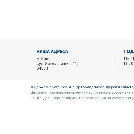
НАША АДРЕСА
ГОД
м. Київ,
Пн–Ч
вул. Ярославська, 41,
Пт: 0
04071
© Державна установа «Центр громадського здоров’я Міністер
Цитування, копіювання окремих частин текстів, зображень а
на ЦГЗ. Для інтернет-видань гіперпосилання на www.phc.org.