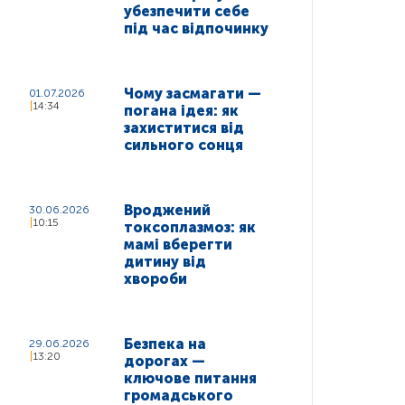
убезпечити себе
під час відпочинку
Чому засмагати —
01.07.2026
14:34
погана ідея: як
захиститися від
сильного сонця
Вроджений
30.06.2026
10:15
токсоплазмоз: як
мамі вберегти
дитину від
хвороби
Безпека на
29.06.2026
13:20
дорогах —
ключове питання
громадського