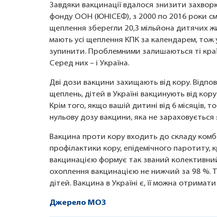
Завдяки вакцинації вдалося знизити захворю
фонду ООН (ЮНІСЕФ), з 2000 по 2016 роки сме
щеплення зберегли 20,3 мільйона дитячих жит
мають усі щеплення КПК за календарем, тож
зупинити. Проблемними залишаються ті краї
Серед них – і Україна.
Дві дози вакцини захищають від кору. Відп
щеплень, дітей в Україні вакцинують від кору
Крім того, якщо вашій дитині від 6 місяців, 
нульову дозу вакцини, яка не зараховується 
Вакцина проти кору входить до складу комб
профілактики кору, епідемічного паротиту, 
вакцинацією формує так званий колективний 
охоплення вакцинацією не нижчий за 98 %. Т
дітей. Вакцина в Україні є, її можна отримат
Джерело МОЗ