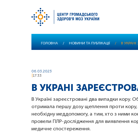
Перейти
ГОЛОВНА
/
НОВИНИ ТА ПУБЛІКАЦІЇ
/
В УКРАНІ
до
основного
вмісту
06.03.2023
17:33
В УКРАНІ ЗАРЕЄСТРО
В Україні зареєстровані два випадки кору. О
отримала першу дозу щеплення проти кору, 
необхідну меддопомогу, а тим, хто з ними ко
провели ПЛР-дослідження для виявлення кору 
медичне спостереження.