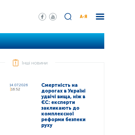
А-Я
Інші новини
Смертність на
14.07.2026
16:52
дорогах в Україні
удвічі вища, ніж в
ЄС: експерти
закликають до
комплексної
реформи безпеки
руху