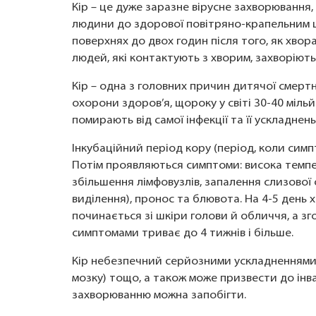
Кір – це дуже заразне вірусне захворювання
людини до здорової повітряно-крапельним шл
поверхнях до двох годин після того, як хво
людей, які контактують з хворим, захворіють
Кір – одна з головних причин дитячої смертнос
охорони здоров’я, щороку у світі 30-40 мільй
помирають від самої інфекції та її ускладнень
Інкубаційний період кору (період, коли сим
Потім проявляються симптоми: висока темпер
збільшення лімфовузлів, запалення слизової 
виділення), пронос та блювота. На 4-5 день
починається зі шкіри голови й обличчя, а зг
симптомами триває до 4 тижнів і більше.
Кір небезпечний серйозними ускладненнями:
мозку) тощо, а також може призвести до інвал
захворюванню можна запобігти.