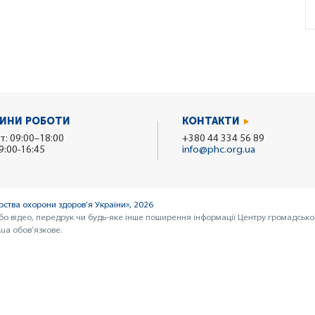
ИНИ РОБОТИ
КОНТАКТИ
т: 09:00–18:00
+380 44 334 56 89
9:00-16:45
info@phc.org.ua
ства охорони здоров’я України», 2026
бо відео, передрук чи будь-яке інше поширення інформації Центру громадсько
ua обов’язкове.