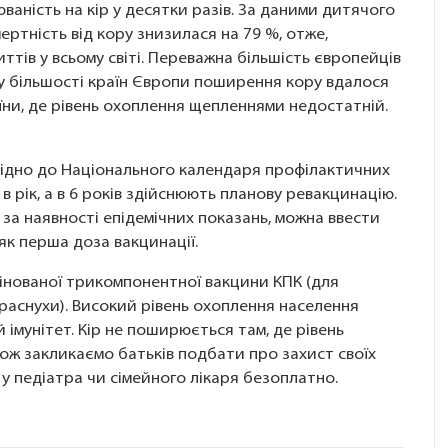
ваність на кір у десятки разів. За даними дитячого
ртність від кору знизилася на 79 %, отже,
тів у всьому світі. Переважна більшість європейців
 у більшості країн Європи поширення кору вдалося
ни, де рівень охоплення щепленнями недостатній.
овідно до Національного календаря профілактичних
 в рік, а в 6 років здійснюють планову ревакцинацію.
то за наявності епідемічних показань, можна ввести
як перша доза вакцинації.
інованої трикомпонентної вакцини КПК (для
краснухи). Високий рівень охоплення населення
імунітет. Кір не поширюється там, де рівень
ож закликаємо батьків подбати про захист своїх
и у педіатра чи сімейного лікаря безоплатно.