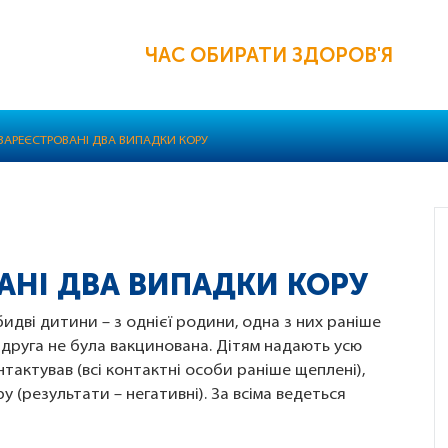
ЧАС ОБИРАТИ ЗДОРОВ'Я
 ЗАРЕЄСТРОВАНІ ДВА ВИПАДКИ КОРУ
ВАНІ ДВА ВИПАДКИ КОРУ
бидві дитини – з однієї родини, одна з них раніше
друга не була вакцинована. Дітям надають усю
нтактував (всі контактні особи раніше щеплені),
(результати – негативні). За всіма ведеться