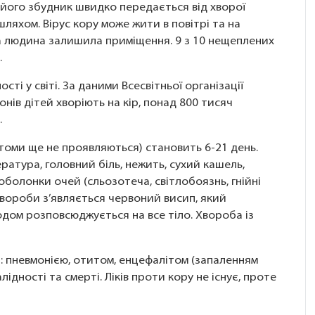
, його збудник швидко передається від хворої
яхом. Вірус кору може жити в повітрі та на
ра людина залишила приміщення. 9 з 10 нещеплених
.
ті у світі. За даними Всесвітньої організації
онів дітей хворіють на кір, понад 800 тисяч
.
птоми ще не проявляються) становить 6-21 день.
атура, головний біль, нежить, сухий кашель,
оболонки очей (сльозотеча, світлобоязнь, гнійні
 хвороби з’являється червоний висип, який
одом розповсюджується на все тіло. Хвороба із
 пневмонією, отитом, енцефалітом (запаленням
ідності та смерті. Ліків проти кору не існує, проте