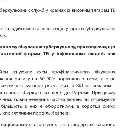
беркульозних служб у країнах із високим тягарем ТБ
в та здійснювати інвестиції у протитуберкульозні
ів.
ичному лікуванню туберкульозу, враховуючи, що
 активної форми ТБ у інфікованих людей, ніж
йом існуючих схем профілактичного лікування
ження ризику на 60-90% порівняно з тими, хто не
лактичне лікування рятує життя ВІЛ-інфікованим
–
стивості зберігаються від 6 до 19 років. При цьому
чним, тільки невелика частка людей, які отримують
 більшість з них є оборотними, а коротші схеми
ш сприятливий профіль безпеки.
національних стратегіях та стандартах охорони