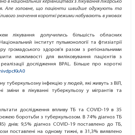
но в національних керівництвах з лікування лікарсько
ня. Але головне, що пацієнти швидше одужують та
бливого значення короткі режими набувають в умовах
ем лікування долучились більшість обласних
аціональний інститут пульмонології та фтизіатрії
тру громадського здоров'я разом з регіональними
шити можливості для виліковування пацієнтів з
еалізації дослідження BPAL. Більше про короткі
nivdpcKkA0
у туберкульозну інфекцію у людей, які живуть з ВІЛ,
і зміни в лікуванні туберкульозу у мігрантів та
зультати дослідження впливу ТБ та COVID-19 в 35
ережею боротьби з туберкульозом. В 74% діагноз ТБ
5) днів; 9,5% діагноз COVID-19 поставлено до ТБ,
гнози поставлені на одному тижні, в 31,3% виявлено