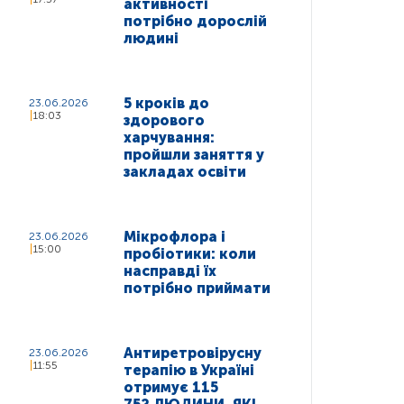
активності
потрібно дорослій
людині
5 кроків до
23.06.2026
18:03
здорового
харчування:
пройшли заняття у
закладах освіти
Мікрофлора і
23.06.2026
15:00
пробіотики: коли
насправді їх
потрібно приймати
Антиретровірусну
23.06.2026
11:55
терапію в Україні
отримує 115