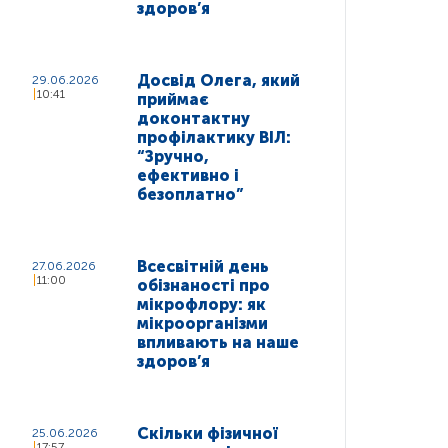
здоров’я
Досвід Олега, який
29.06.2026
10:41
приймає
доконтактну
профілактику ВІЛ:
“Зручно,
ефективно і
безоплатно”
Всесвітній день
27.06.2026
11:00
обізнаності про
мікрофлору: як
мікроорганізми
впливають на наше
здоров’я
Скільки фізичної
25.06.2026
17:57