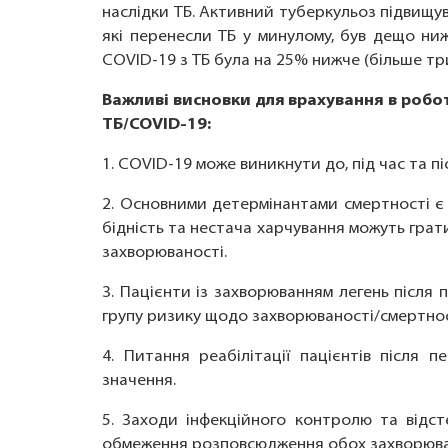
наслідки ТБ. Активний туберкульоз підвищува
які перенесли ТБ у минулому, був дещо ниж
COVID-19 з ТБ була на 25% нижче (більше тр
Важливі висновки для врахування в робо
ТБ/COVID-19:
1. COVID-19 може виникнути до, під час та пі
2. Основними детермінантами смертності є в
бідність та нестача харчування можуть грат
захворюваності.
3. Пацієнти із захворюванням легень після
групу ризику щодо захворюваності/смертнос
4. Питання реабілітації пацієнтів після 
значення.
5. Заходи інфекційного контролю та відс
обмеження розповсюдження обох захворюва