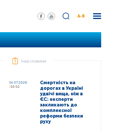
А-Я
Інші новини
Смертність на
14.07.2026
16:52
дорогах в Україні
удвічі вища, ніж в
ЄС: експерти
закликають до
комплексної
реформи безпеки
руху