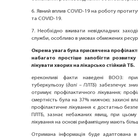
6. Явний вплив COVID-19 на роботу протиту
та COVID-19.
7. Необхідно вживати невідкладних заході
служби, особливо в умовах обмежених ресурс
Окрема увага була присвячена профілакт
набагато простіше запобігти розвитку
лікувати хворих на лікарсько стійкий ТБ.
ереконливі факти наведені ВООЗ: при
туберкульозу (
далі – ПЛТБ
) забезпечує зни
отримує профілактичного лікування; профі
смертність була на 37% нижчою; захисні вла
профілактичне лікування є достатньо безпе
ПЛТБ, зазнає небажаних явищ, при цьому
лікування на основі рифампіцину мають біль
Отримана інформація буде адаптована в 