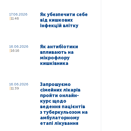
Як убезпечити себе
17.06.2026
11:46
від кишкових
інфекцій влітку
Як антибіотики
16.06.2026
16:16
впливають на
мікрофлору
кишківника
Запрошуємо
16.06.2026
11:39
сімейних лікарів
пройти онлайн-
курс щодо
ведення пацієнтів
з туберкульозом на
амбулаторному
етапі лікування