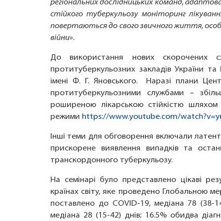
регіональних дослідницьких команд, адаптова
стійкого туберкульозу моніторинг лікуван
повертаються до свого звичного життя, осо
війни
».
До використання нових скорочених сх
протитуберкульозних закладів України та Н
імені Ф. Г. Яновського. Наразі плани Цен
протитуберкульозними службами – збіль
роширеною лікарською стійкістю шляхом р
режими
https://www.youtube.com/watch?v=y
Інші теми для обговорення включали латентн
прискорене виявлення випадків та останн
транскордонного туберкульозу.
На семінарі було представлено цікаві ре
країнах світу, яке проведено Глобальною м
поставлено до COVID-19, медіана 78 (38-14
медіана 28 (15-42) днів; 16.5% обидва діа