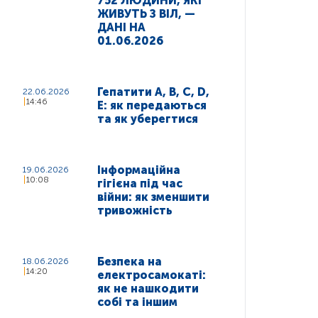
752 ЛЮДИНИ, ЯКІ
ЖИВУТЬ З ВІЛ, —
ДАНІ НА
01.06.2026
Гепатити A, B, C, D,
22.06.2026
14:46
E: як передаються
та як уберегтися
Інформаційна
19.06.2026
10:08
гігієна під час
війни: як зменшити
тривожність
Безпека на
18.06.2026
14:20
електросамокаті:
як не нашкодити
собі та іншим