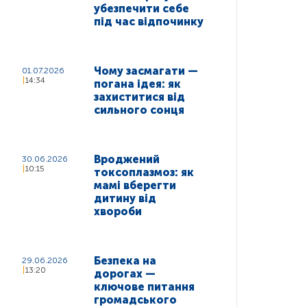
убезпечити себе
під час відпочинку
Чому засмагати —
01.07.2026
14:34
погана ідея: як
захиститися від
сильного сонця
Вроджений
30.06.2026
10:15
токсоплазмоз: як
мамі вберегти
дитину від
хвороби
Безпека на
29.06.2026
13:20
дорогах —
ключове питання
громадського