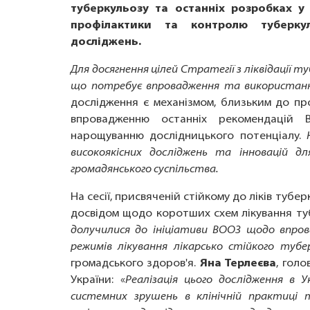
туберкульозу та останніх розробках 
профілактики та контролю туберкул
досліджень.
Для досягнення цілей Стратегії з ліквідації 
що потребує впровадження та використанн
дослідження є механізмом, близьким до пр
впровадженню останніх рекомендацій 
нарощуванню дослідницького потенціалу.
високоякісних досліджень та інновацій для
громадянського суспільства.
На сесії, присвяченій стійкому до ліків тубе
досвідом щодо коротших схем лікування т
долучилися до ініціативи ВООЗ щодо впро
режимів лікування лікарсько стійкого тубер
громадського здоров'я.
Яна Терлеєва
, гол
України: «
Реалізація цього дослідження в 
системних зрушень в клінічній практиці