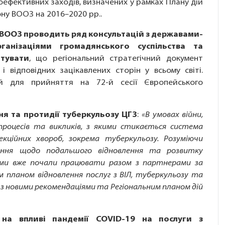
ефективних заходів, визначених у рамках Плану дій
ну ВООЗ на 2016–2020 рр..
оВООЗ проводить ряд консультацій з державами-
ганізаціями громадянського суспільства та
тувати
, що регіональний стратегічний документ
 відповідних зацікавлених сторін у всьому світі.
й для прийняття на 72-й сесії Європейського
ння та протидії туберкульозу ЦГЗ
:
«В умовах війни,
 процесів та викликів, з якими стикається система
кційних хвороб, зокрема туберкульозу. Розуміючи
ення щодо подальшого відновлення та розвитку
 ми вже почали працювати разом з партнерами за
м планом відновлення послуг з ВІЛ, туберкульозу та
а з новими рекомендаціями та Регіональним планом дій
на впливі пандемії COVID-19 на послуги з