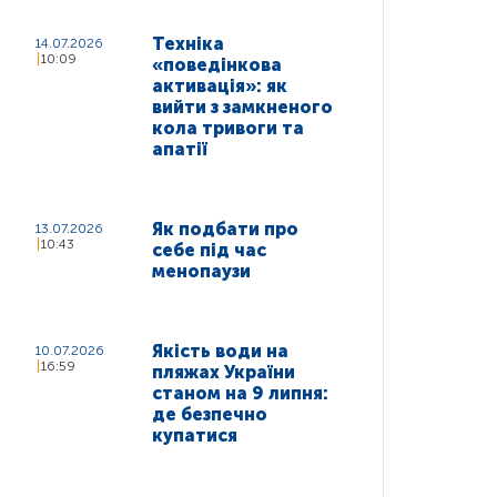
Техніка
14.07.2026
10:09
«поведінкова
активація»: як
вийти з замкненого
кола тривоги та
апатії
Як подбати про
13.07.2026
10:43
себе під час
менопаузи
Якість води на
10.07.2026
16:59
пляжах України
станом на 9 липня:
де безпечно
купатися