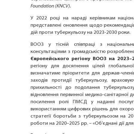
Foundation (KNCV).
У 2022 році на нараді керівникам націо
представлені оновлення щодо рекомендаці
дій проти туберкульозу на 2023-2030 роки.
ВООЗ у тісній співпраці з національ
консультаціями з громадськістю розробле
Європейського регіону ВООЗ на 2023–
регіону для досягнення цілей глобально
визначатиме пріоритети для держав-члені
заходів протидії туберкульозу, враховую
прихильності до подолання туберкульозу
відновлення первинної медико-санітарної д
посилення ролі ПМСД у наданні послуг
використанням цифрових рішень для охорон
стратегії боротьби з туберкульозом на 20
роботи на 2020–2025 рр. – «Об’єднані дії для