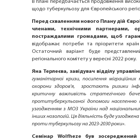
В плані передбачається продовження високо
щодо туберкульозу для Європейського регіо
Перед схваленням нового Плану дій Євр
членами, технічними партнерами, ор
постраждалими громадами, щоб гаран
відображає потреби та пріоритети країн і
Остаточний варіант буде представлени
регіонального комітету у вересні 2022 року.
Яна Терлеєва, завідувач відділу управлі
гуманітарної кризи, посилення міграційних
охорони здоров'я, зростають ризики інфе
критичну важливість стратегічного бач
протитуберкульозної допомоги населенню
узгодженням з МОЗ України над національни
інших нозологій. Ця діяльність буде узгоджен
проти туберкульозу на 2023-2030 роки»
.
Семінар Wolfheze був зосереджений 