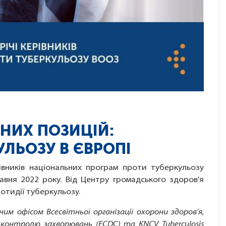
НИХ ПОЗИЦІЙ:
ЛЬОЗУ В ЄВРОПІ
рівників національних програм проти туберкульозу
авня 2022 року. Від Центру громадського здоров'я
ротидії туберкульозу.
им офісом Всесвітньої організації охорони здоров’я,
онтролю захворювань (ECDC) та KNCV Tuberculosis