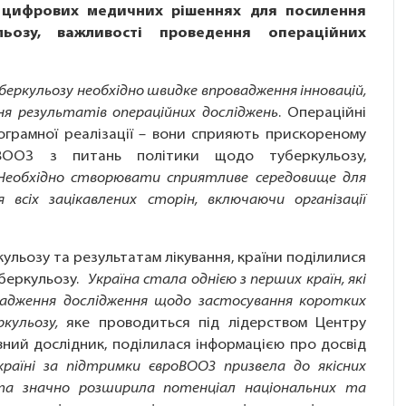
у цифрових медичних рішеннях для посилення
ьозу, важливості проведення операційних
туберкульозу необхідно швидке впровадження інновацій,
я результатів операційних досліджень
. Операційні
ограмної реалізації – вони сприяють прискореному
ВООЗ з питань політики щодо туберкульозу,
Необхідно створювати сприятливе середовище для
 всіх зацікавлених сторін, включаючи організації
ркульозу та результатам лікування, країни поділилися
уберкульозу.
Україна стала однією з перших країн, які
вадження дослідження щодо застосування коротких
кульозу,
яке проводиться під лідерством Центру
овний дослідник, поділилася інформацією про досвід
Україні за підтримки євроВООЗ призвела до якісних
 та значно розширила потенціал національних та