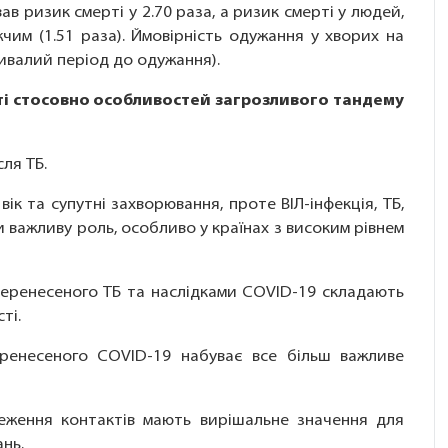
в ризик смерті у 2.70 раза, а ризик смерті у людей,
чим (1.51 раза). Ймовірність одужання у хворих на
ивалий період до одужання).
ті стосовно особливостей загрозливого тандему
сля ТБ.
ік та супутні захворювання, проте ВІЛ-інфекція, ТБ,
и важливу роль, особливо у країнах з високим рівнем
 перенесеного ТБ та наслідками COVID-19 складають
ті.
перенесеного COVID-19 набуває все більш важливе
теження контактів мають вирішальне значення для
нь.