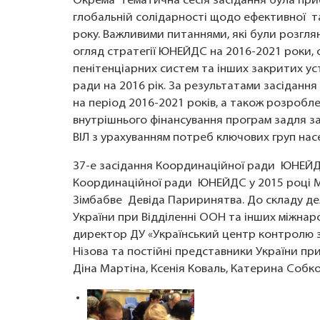
Окрема тематична сесія засідання була прис
глобальній солідарності щодо ефективної та 
року. Важливими питаннями, які були розглян
огляд стратегії ЮНЕЙДС на 2016-2021 роки, о
пенітенціарних систем та інших закритих у
ради на 2016 рік. За результатами засідан
на період 2016-2021 років, а також розроб
внутрішнього фінансування програм задля заб
ВІЛ з урахуванням потреб ключових груп нас
37-е засідання Координаційної ради ЮНЕЙДС
Координаційної ради ЮНЕЙДС у 2015 році Мі
Зімбабве Девіда Париринятва. До складу дел
України при Відділенні ООН та інших міжнар
директор ДУ «Український центр контролю 
Нізова та постійні представники України пр
Діна Мартіна, Ксенія Коваль, Катерина Собк