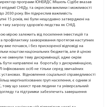
директор програми ЮНЕЙДС Мішель Сідібе вказав
 епідемії СНІДу, та окреслив виклики і можливості
до 2030 року. Він підкреслив важливість
пні 15 років, які були нещодавно затверджені на
и таку загрозу здоров’ю людства як СНІД.
ою мірою залежить від посилення інвестицій та
я та профілактику захворювання протягом наступних
ку вже почався, і без прискореної відповіді на
тільки коштом національних бюджетів, але й ціною
х не оминули тему дискримінації, адже окрім
ь бути направлені на боротьбу з дискримінацією,
-інфікованих осіб не тільки серед звичайних
их установах. Відновлення соціальної справедливості
більш маргіналізованих груп населення, є одним зі
, тому що захист прав людини та універсальний
, догляду та підтримки забезпечить завершення