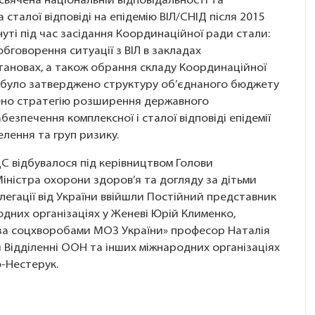
вячена національній відповідальності та
сталої відповіді на епідемію ВІЛ/СНІД після 2015
уті під час засідання Координаційної ради стали:
бговорення ситуації з ВІЛ в закладах
становах, а також обрання складу Координаційної
ня було затверджено структуру об’єднаного бюджету
лено стратегію розширення державного
езпечення комплексної і сталої відповіді епідемії
елення та груп ризику.
 відбувалося під керівництвом Голови
ністра охорони здоров’я та догляду за дітьми
егації від України ввійшли Постійний представник
одних організаціях у Женеві Юрій Клименко,
за соцхворобами МОЗ України» професор Наталія
и Відділенні ООН та інших міжнародних організаціях
о-Нестерук.