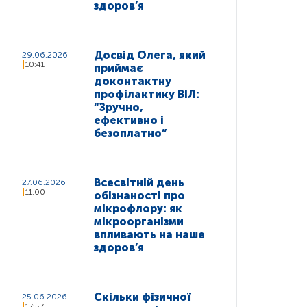
здоров’я
Досвід Олега, який
29.06.2026
10:41
приймає
доконтактну
профілактику ВІЛ:
“Зручно,
ефективно і
безоплатно”
Всесвітній день
27.06.2026
11:00
обізнаності про
мікрофлору: як
мікроорганізми
впливають на наше
здоров’я
Скільки фізичної
25.06.2026
17:57