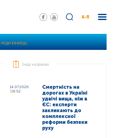
А-Я
ОЇ РАДИ ЮНЕЙДС
Інші новини
Смертність на
14.07.2026
16:52
дорогах в Україні
удвічі вища, ніж в
ЄС: експерти
закликають до
комплексної
реформи безпеки
руху