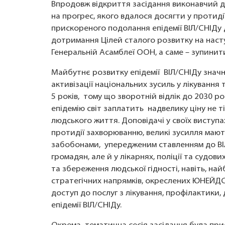
Впродовж відкриття засідання виконавчий 
на прогрес, якого вдалося досягти у протидії
прискореного подолання епідемії ВІЛ/СНІДу 
дотримання Цілей сталого розвитку на насту
Генеральній Асамблеї ООН, а саме – зупинит
Майбутнє розвитку епідемії ВІЛ/СНІДу значн
активізації національних зусиль у лікуванн
5 років, тому що зворотній відлік до 2030 ро
епідемію світ заплатить надвелику ціну не 
людського життя. Доповідачі у своїх виступа
протидії захворюванню, великі зусилля мают
забобонами, упередженим ставленням до ВІЛ
громадян, але й у лікарнях, поліції та судов
та збереження людської гідності, навіть, най
стратегічних напрямків, окреслених ЮНЕЙДС
доступ до послуг з лікування, профілактики
епідемії ВІЛ/СНІДу.