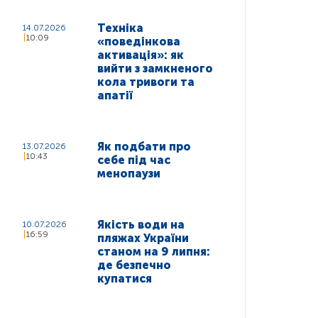
Техніка
14.07.2026
10:09
«поведінкова
активація»: як
вийти з замкненого
кола тривоги та
апатії
Як подбати про
13.07.2026
10:43
себе під час
менопаузи
Якість води на
10.07.2026
16:59
пляжах України
станом на 9 липня:
де безпечно
купатися