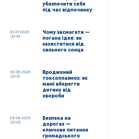
убезпечити себе
під час відпочинку
Чому засмагати —
01.07.2026
14:34
погана ідея: як
захиститися від
сильного сонця
Вроджений
30.06.2026
10:15
токсоплазмоз: як
мамі вберегти
дитину від
хвороби
Безпека на
29.06.2026
13:20
дорогах —
ключове питання
громадського