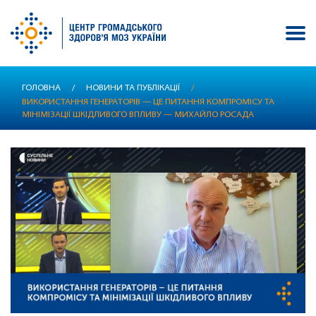
Перейти
ГОЛОВНА
/
НОВИНИ ТА ПУБЛІКАЦІЇ
/
до
ВИКОРИСТАННЯ ГЕНЕРАТОРІВ — ЦЕ ПИТАННЯ КОМПРОМІСУ ТА
основного
МІНІМІЗАЦІЇ ШКІДЛИВОГО ВПЛИВУ — МИХАЙЛО РОСАДА
вмісту