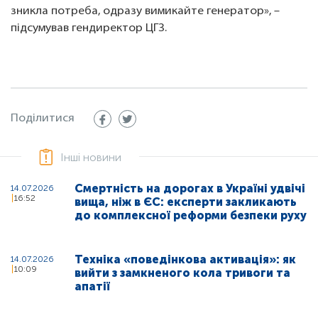
зникла потреба, одразу вимикайте генератор», –
підсумував гендиректор ЦГЗ.
Поділитися
Інші новини
Смертність на дорогах в Україні удвічі
14.07.2026
16:52
вища, ніж в ЄС: експерти закликають
до комплексної реформи безпеки руху
Техніка «поведінкова активація»: як
14.07.2026
10:09
вийти з замкненого кола тривоги та
апатії