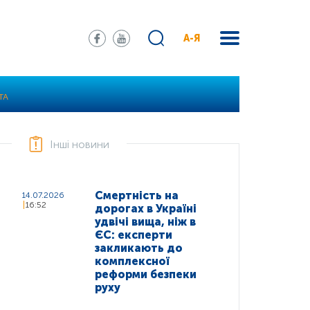
А-Я
ТА
Інші новини
Смертність на
14.07.2026
16:52
дорогах в Україні
удвічі вища, ніж в
ЄС: експерти
закликають до
комплексної
реформи безпеки
руху