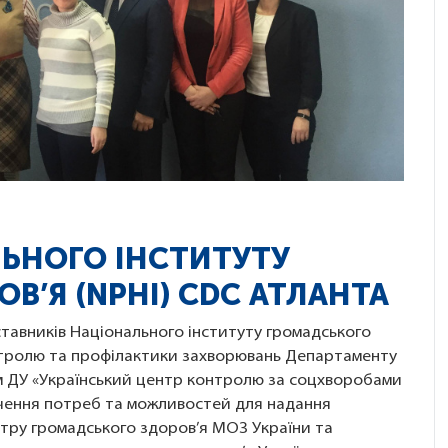
ЛЬНОГО ІНСТИТУТУ
В’Я (NPHI) СDC АТЛАНТА
ставників Національного інституту громадського
онтролю та профілактики захворювань Департаменту
м ДУ «Український центр контролю за соцхворобами
ивчення потреб та можливостей для надання
нтру громадського здоров’я МОЗ України та