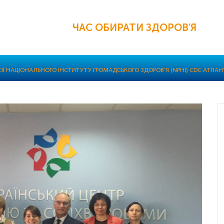
ЧАС ОБИРАТИ ЗДОРОВ'Я
СІЇ НАЦІОНАЛЬНОГО ІНСТИТУТУ ГРОМАДСЬКОГО ЗДОРОВ’Я (NPHI) СDC АТЛАН