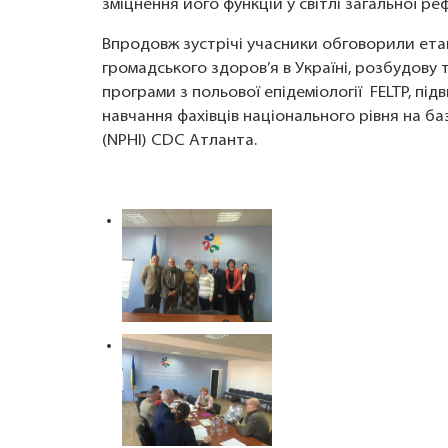
зміцнення його функцій у світлі загальної р
Впродовж зустрічі учасники обговорили ета
громадського здоров’я в Україні, розбудову 
програми з польової епідеміології FELTP, пі
навчання фахівців національного рівня на б
(NPHI) СDC Атланта.