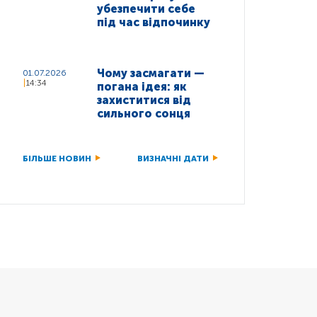
убезпечити себе
під час відпочинку
Чому засмагати —
01.07.2026
14:34
погана ідея: як
захиститися від
сильного сонця
БІЛЬШЕ НОВИН
ВИЗНАЧНІ ДАТИ