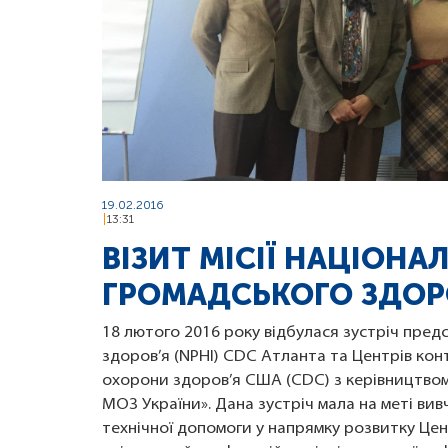
19.02.2016
13:31
ВІЗИТ МІСІЇ НАЦІОНА
ГРОМАДСЬКОГО ЗДОРО
18 лютого 2016 року відбулася зустріч пред
здоров’я (NPHI) СDC Атланта та Центрів к
охорони здоров’я США (CDC) з керівництво
МОЗ України». Дана зустріч мала на меті в
технічної допомоги у напрямку розвитку Це