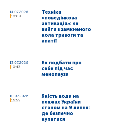
Техніка
14.07.2026
10:09
«поведінкова
активація»: як
вийти з замкненого
кола тривоги та
апатії
Як подбати про
13.07.2026
10:43
себе під час
менопаузи
Якість води на
10.07.2026
16:59
пляжах України
станом на 9 липня:
де безпечно
купатися