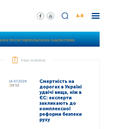
А-Я
НЯ В ПРОТИТУБЕРКУЛЬОЗНИХ ЛАБОРАТОРІЯХ
Інші новини
Смертність на
14.07.2026
16:52
дорогах в Україні
удвічі вища, ніж в
ЄС: експерти
закликають до
комплексної
реформи безпеки
руху