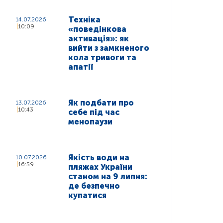
Техніка
14.07.2026
10:09
«поведінкова
активація»: як
вийти з замкненого
кола тривоги та
апатії
Як подбати про
13.07.2026
10:43
себе під час
менопаузи
Якість води на
10.07.2026
16:59
пляжах України
станом на 9 липня:
де безпечно
купатися