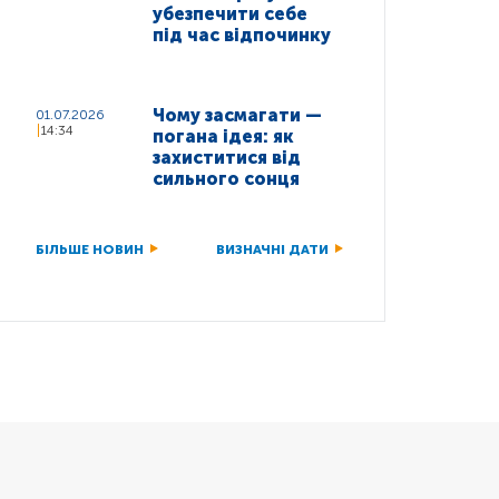
убезпечити себе
під час відпочинку
Чому засмагати —
01.07.2026
14:34
погана ідея: як
захиститися від
сильного сонця
БІЛЬШЕ НОВИН
ВИЗНАЧНІ ДАТИ