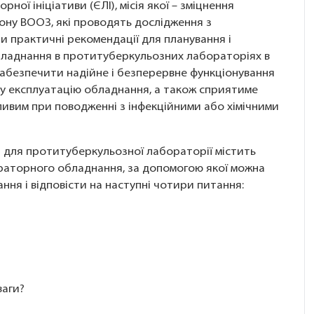
ної ініціативи (ЄЛІ), місія якої – зміцнення
ону ВООЗ, які проводять дослідження з
и практичні рекомендації для планування і
бладнання в протитуберкульозних лабораторіях в
забезпечити надійне і безперервне функціонування
ну експлуатацію обладнання, а також сприятиме
ивим при поводженні з інфекційними або хімічними
 для протитуберкульозної лабораторії містить
раторного обладнання, за допомогою якої можна
ння і відповісти на наступні чотири питання:
ваги?