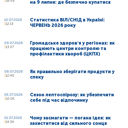
16:59
на 9 липня: де безпечно купатися
Статистика ВІЛ/СНІД в Україні:
10.07.2026
12:13
ЧЕРВЕНЬ 2026 року
Громадське здоровʼя у регіонах: як
09.07.2026
13:27
працюють центри контролю та
профілактики хвороб (ЦКПХ)
Як правильно зберігати продукти у
08.07.2026
12:40
спеку
Сезон лептоспірозу: як убезпечити
05.07.2026
10:05
себе під час відпочинку
Чому засмагати — погана ідея: як
01.07.2026
14:34
захиститися від сильного сонця