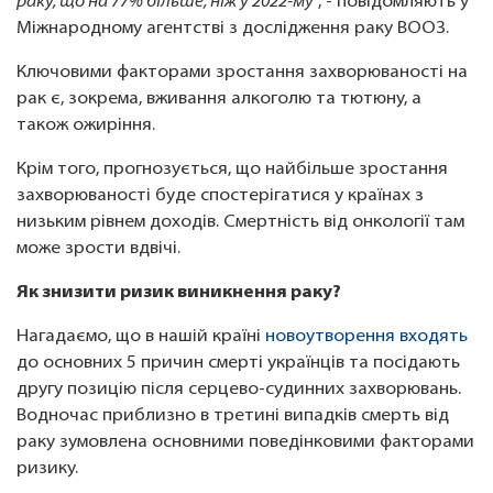
раку, що на 77% більше, ніж у 2022-му
", - повідомляють у
Міжнародному агентстві з дослідження раку ВООЗ.
Ключовими факторами зростання захворюваності на
рак є, зокрема, вживання алкоголю та тютюну, а
також ожиріння.
Крім того, прогнозується, що найбільше зростання
захворюваності буде спостерігатися у країнах з
низьким рівнем доходів. Смертність від онкології там
може зрости вдвічі.
Як знизити ризик виникнення раку?
Нагадаємо, що в нашій країні
новоутворення входять
до основних 5 причин смерті українців та посідають
другу позицію після серцево-судинних захворювань.
Водночас приблизно в третині випадків смерть від
раку зумовлена основними поведінковими факторами
ризику.