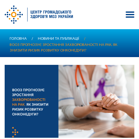
Перейти
ГОЛОВНА
/
НОВИНИ ТА ПУБЛІКАЦІЇ
/
до
ВООЗ ПРОГНОЗУЄ ЗРОСТАННЯ ЗАХВОРЮВАНОСТІ НА РАК. ЯК
основного
ЗНИЗИТИ РИЗИК РОЗВИТКУ ОНКОНЕДУГИ?
вмісту