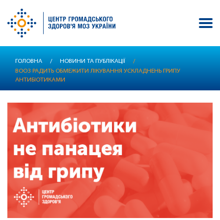
Перейти
ГОЛОВНА
/
НОВИНИ ТА ПУБЛІКАЦІЇ
/
до
ВООЗ РАДИТЬ ОБМЕЖИТИ ЛІКУВАННЯ УСКЛАДНЕНЬ ГРИПУ
основного
АНТИБІОТИКАМИ
вмісту