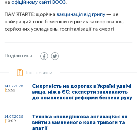
на
офіційному сайті ВООЗ
.
ПАМ’ЯТАЙТЕ: щорічна
вакцинація від грипу
— це
найкращий спосіб зменшити ризик захворювання,
серйозних ускладнень, госпіталізації та смерті.
Поділитися
Інші новини
Смертність на дорогах в Україні удвічі
14.07.2026
16:52
вища, ніж в ЄС: експерти закликають
до комплексної реформи безпеки руху
Техніка «поведінкова активація»: як
14.07.2026
10:09
вийти з замкненого кола тривоги та
апатії