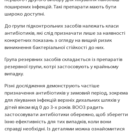
першого і другого вибору для лікування найбільш
поширених інфекцій. Такі препарати мають бути
широко доступні.
До групи підконтрольних засобів належать класи
антибіотиків, які слід призначати лише за наявності
конкретних показань з огляду на вищий ризик
виникнення бактеріальної стійкості до них.
Група резервних засобів складається із препаратів
резервної групи, котрі застосовують у крайньому
випадку.
Різні дослідження демонструють частіше
призначення антибіотиків у зимовий період, зокрема
для лікування інфекцій верхніх дихальних шляхів у
дітей віком від 0 до 3-х років. ВООЗ радить
застосовувати антибіотики обережно, щоб зберегти
їхню ефективність для тих випадків, коли вони
справді необхідні. Із деталями можна ознайомитися