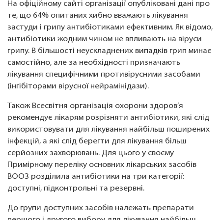
На офіційному сайті організації опубліковані дані про
те, що 64% опитаних хибно вважають лікування
застуди і грипу антибіотиками ефективним. Як відомо,
антибіотики жодним чином не впливають на віруси
грипу. В більшості неускладнених випадків грип минає
самостійно, але за необхідності призначають
лікування специфічними противірусними засобами
(інгібіторами вірусної нейрамінідази).
Також Всесвітня організація охорони здоров’я
рекомендує лікарям розрізняти антибіотики, які слід
використовувати для лікування найбільш поширених
інфекцій, а які слід берегти для лікування більш
серйозних захворювань. Для цього у своєму
Примірному переліку основних лікарських засобів
ВООЗ розділила антибіотики на три категорії:
доступні, підконтрольні та резервні.
До групи доступних засобів належать препарати