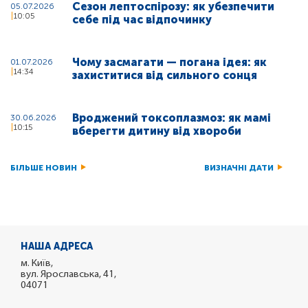
Сезон лептоспірозу: як убезпечити
05.07.2026
10:05
себе під час відпочинку
Чому засмагати — погана ідея: як
01.07.2026
14:34
захиститися від сильного сонця
Вроджений токсоплазмоз: як мамі
30.06.2026
10:15
вберегти дитину від хвороби
БІЛЬШЕ НОВИН
ВИЗНАЧНІ ДАТИ
НАША АДРЕСА
м. Київ,
вул. Ярославська, 41,
04071