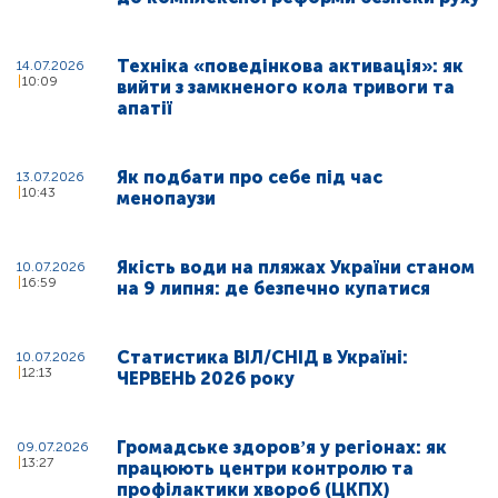
Техніка «поведінкова активація»: як
14.07.2026
10:09
вийти з замкненого кола тривоги та
апатії
Як подбати про себе під час
13.07.2026
10:43
менопаузи
Якість води на пляжах України станом
10.07.2026
16:59
на 9 липня: де безпечно купатися
Статистика ВІЛ/СНІД в Україні:
10.07.2026
12:13
ЧЕРВЕНЬ 2026 року
Громадське здоровʼя у регіонах: як
09.07.2026
13:27
працюють центри контролю та
профілактики хвороб (ЦКПХ)