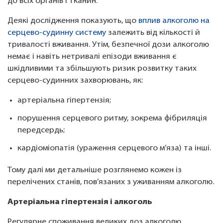
до всіх органів і тканин.
Деякі дослідження показують, що
вплив алкоголю на
серцево-судинну систему
залежить від кількості й
тривалості вживання. Утім, безпечної дози алкоголю
немає і навіть нетривалі епізоди вживання є
шкідливими та збільшують ризик розвитку таких
серцево-судинних захворювань, як:
артеріальна гіпертензія;
порушення серцевого ритму, зокрема фібриляція
передсердь;
кардіоміопатія (ураження серцевого м’яза) та інші.
Тому далі ми детальніше розглянемо кожен із
перелічених станів, пов’язаних з уживанням алкоголю.
Артеріальна гіпертензія і алкоголь
Регулярне споживання великих доз алкоголю