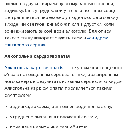
людина відчуває виражену втому, запаморочення,
задишку, біль у грудях, відчуття «тріпотіння» серця.
Це трапляється переважно у людей молодого віку у
вихідні чи святкові дні або ж після відпустки, коли
вони вживають високі дози алкоголю. Для опису
такого стану використовують термін
«синдром
святкового серця»
.
Алкогольна кардіоміопатія
Алкогольна кардіоміопатія
— це ураження серцевого
м’яза з потовщенням серцевої стінки, розширенням
його камер і, в результаті, низьким серцевим викидом.
Алкогольна кардіоміопатія проявляється такими
симптомами:
задишка, зокрема, раптові епізоди під час сну;
утруднене дихання в положенні лежачи;
почащене неритмічне серцебиття;