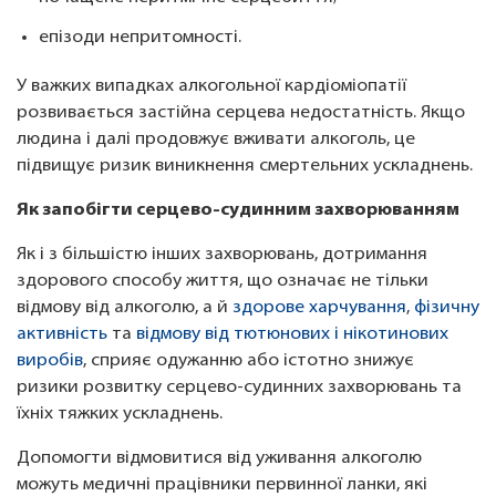
епізоди непритомності.
У важких випадках алкогольної кардіоміопатії
розвивається застійна серцева недостатність. Якщо
людина і далі продовжує вживати алкоголь, це
підвищує ризик виникнення смертельних ускладнень.
Як запобігти серцево-судинним захворюванням
Як і з більшістю інших захворювань, дотримання
здорового способу життя, що означає не тільки
відмову від алкоголю, а й
здорове харчування
,
фізичну
активність
та
відмову від тютюнових і нікотинових
виробі
в
, сприяє одужанню або істотно знижує
ризики розвитку серцево-судинних захворювань та
їхніх тяжких ускладнень.
Допомогти відмовитися від уживання алкоголю
можуть медичні працівники первинної ланки, які