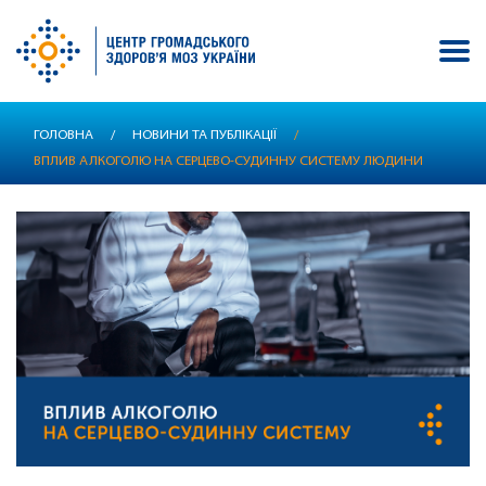
Перейти
ГОЛОВНА
/
НОВИНИ ТА ПУБЛІКАЦІЇ
/
до
ВПЛИВ АЛКОГОЛЮ НА СЕРЦЕВО-СУДИННУ СИСТЕМУ ЛЮДИНИ
основного
вмісту