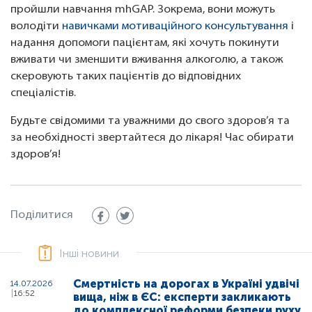
пройшли навчання mhGAP. Зокрема, вони можуть
володіти
навичками мотиваційного консультування
і
надання допомоги пацієнтам, які хочуть покинути
вживати чи зменшити вживання алкоголю, а також
скеровують таких пацієнтів до відповідних
спеціалістів.
Будьте свідомими та уважними до свого здоров’я та
за необхідності звертайтеся до лікаря! Час обирати
здоров’я!
Поділитися
Інші новини
Смертність на дорогах в Україні удвічі
14.07.2026
16:52
вища, ніж в ЄС: експерти закликають
до комплексної реформи безпеки руху