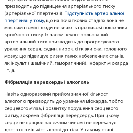
призводить до підвищення артеріального тиску
(артеріальної гіпертензії).
Підступність артеріальної
гіпертензії у тому
, що на початкових стадіях вона не
має симптомів і люди не знають про високі показники
кров’яного тиску. Із часом неконтрольований
артеріальний тиск призводить до прогресуючого
ураження серця, судин, нирок, сітківки ока, головного
мозку, що підвищує ризик таких небезпечних станів,
як інсульт (ішемічний, геморагічний), інфаркт міокарда
і т. д.
Фібриляція передсердь і алкоголь
Навіть одноразовий прийом значної кількості
алкоголю призводить до ураження міокарда, тобто
серцевого м’яза, і розвитку порушення серцевого
ритму, зокрема фібриляції передсердь. При цьому
серце не працює належним чином і не перекачує
достатню кількість крові до тіла. У такому стані