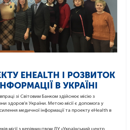
ТУ EHEALTH І РОЗВИТОК
НФОРМАЦІЇ В УКРАЇНІ
впраці зі Світовим Банком здійснює місію з
ни здоров’я України. Метою місії є допомога у
илення медичної інформації та проекту eHealth в
ків місії з керівництвом ДУ «Український центр