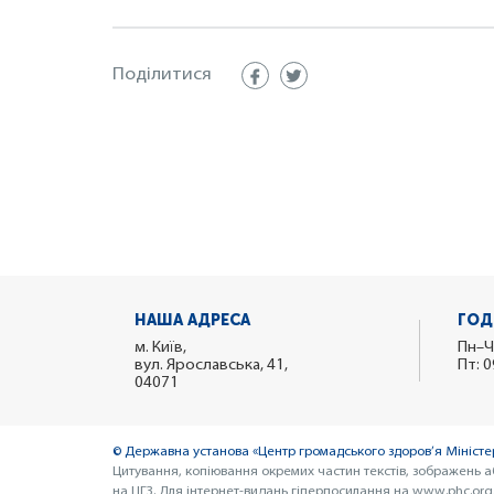
Поділитися
НАША АДРЕСА
ГОД
м. Київ,
Пн–Ч
вул. Ярославська, 41,
Пт: 0
04071
© Державна установа «Центр громадського здоров’я Міністер
Цитування, копіювання окремих частин текстів, зображень а
на ЦГЗ. Для інтернет-видань гіперпосилання на www.phc.org.