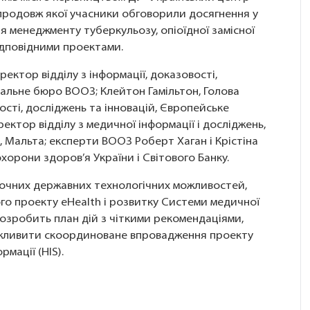
продовж якої учасники обговорили досягнення у
я менеджменту туберкульозу, опіоїдної замісної
відповідними проектами.
ректор відділу з інформації, доказовості,
нальне бюро ВООЗ; Клейтон Гамільтон, Голова
вості, досліджень та інновацій, Європейське
ектор відділу з медичної інформації і досліджень,
, Мальта; експерти ВООЗ Роберт Хаган і Крістіна
хорони здоров’я України і Світового Банку.
оточних державних технологічних можливостей,
о проекту eHealth і розвитку Системи медичної
 розробить план дій з чіткими рекомендаціями,
ожливити скоординоване впровадження проекту
мації (HIS).