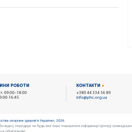
ИНИ РОБОТИ
КОНТАКТИ
т: 09:00–18:00
+380 44 334 56 89
9:00-16:45
info@phc.org.ua
ства охорони здоров’я України», 2026
бо відео, передрук чи будь-яке інше поширення інформації Центру громадсько
ua обов’язкове.