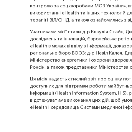
контролю за соцхворобами МОЗ України», в
використанні eHealth та інших технологій дл
терапії і ВІЛ/СНІД, а також ознайомились з 
Учасниками місії стали д-р Клаудія Стайн, Ди
досліджень та інновацій, Європейське регіо
eHealth в межах відділу з інформації, доказо
регіональне бюро ВООЗ; д-р Невіл Калея, Дир
Міністерство енергетики і охорони здоров’я
Ронсін, а також представники Міністерства о
Ця місія надасть стислий звіт про оцінку п
доступних для підтримки роботи майбутньог
інформації (Health Information System, HIS),
відстежуватиме виконання цих дій, щоб ум
eHealth і середовища Системи медичної інфор