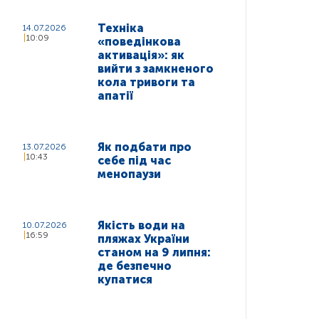
Техніка
14.07.2026
10:09
«поведінкова
активація»: як
вийти з замкненого
кола тривоги та
апатії
Як подбати про
13.07.2026
10:43
себе під час
менопаузи
Якість води на
10.07.2026
16:59
пляжах України
станом на 9 липня:
де безпечно
купатися