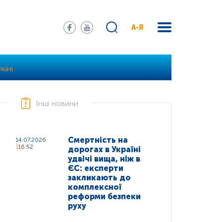
А-Я
АЇНІ
Інші новини
Смертність на
14.07.2026
16:52
дорогах в Україні
удвічі вища, ніж в
ЄС: експерти
закликають до
комплексної
реформи безпеки
руху