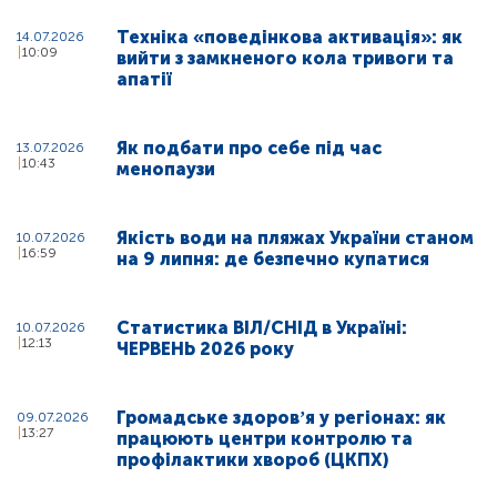
Техніка «поведінкова активація»: як
14.07.2026
10:09
вийти з замкненого кола тривоги та
апатії
Як подбати про себе під час
13.07.2026
10:43
менопаузи
Якість води на пляжах України станом
10.07.2026
16:59
на 9 липня: де безпечно купатися
Статистика ВІЛ/СНІД в Україні:
10.07.2026
12:13
ЧЕРВЕНЬ 2026 року
Громадське здоровʼя у регіонах: як
09.07.2026
13:27
працюють центри контролю та
профілактики хвороб (ЦКПХ)