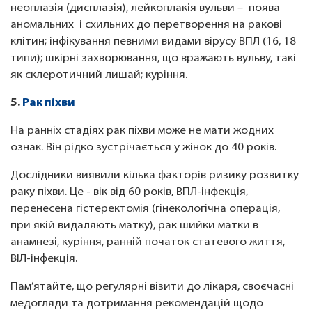
неоплазія (дисплазія), лейкоплакія вульви – поява
аномальних і схильних до перетворення на ракові
клітин; інфікування певними видами вірусу ВПЛ (16, 18
типи); шкірні захворювання, що вражають вульву, такі
як склеротичний лишай; куріння.
5.
Рак піхви
На ранніх стадіях рак піхви може не мати жодних
ознак. Він рідко зустрічається у жінок до 40 років.
Дослідники виявили кілька факторів ризику розвитку
раку піхви. Це - вік від 60 років, ВПЛ-інфекція,
перенесена гістеректомія (гінекологічна операція,
при якій видаляють матку), рак шийки матки в
анамнезі, куріння, ранній початок статевого життя,
ВІЛ-інфекція.
Пам’ятайте, що регулярні візити до лікаря, своєчасні
медогляди та дотримання рекомендацій щодо