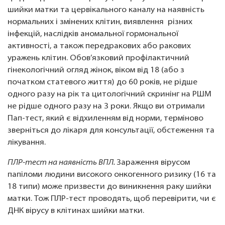
шийки матки та цервікального каналу на наявність
нормальних і змінених клітин, виявлення різних
інфекцій, наслідків аномальної гормональної
активності, а також передракових або ракових
уражень клітин. Обов’язковий профілактичний
гінекологічний огляд жінок, віком від 18 (або з
початком статевого життя) до 60 років, не рідше
одного разу на рік та цитологічний скринінг на РШМ
не рідше одного разу на 3 роки. Якщо ви отримали
Пап-тест, який є відхиленням від норми, терміново
зверніться до лікаря для консультації, обстеження та
лікування.
ПЛР-тест на наявність ВПЛ.
Зараження вірусом
папіломи людини високого онкогенного ризику (16 та
18 типи) може призвести до виникнення раку шийки
матки. Тож ПЛР-тест проводять, щоб перевірити, чи є
ДНК вірусу в клітинах шийки матки.