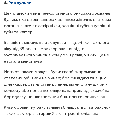
4.
Рак вульви
Це - рідкісний вид гінекологічного онкозахворювання.
Вульва, яка є зовнішньою частиною жіночих статевих
органів, включає отвір піхви, зовнішні губи, внутрішні
губи та клітор.
Більшість хворих на рак вульви — це жінки похилого
віку, від 65 років. Це захворювання рідко
зустрічається у жінок віком до 50 років, у яких ще не
настала менопауза.
Його ознаками можуть бути: свербіж промежини,
статевих губ, який не минає; болісні відчуття в цих
ділянках; кров'янисті виділення, зміни стану шкіри -
кольору або поява потовщень, наприклад, схожої на
бородавку шишки; пекучий біль при сечовипусканні.
Ризик розвитку раку вульви збільшується за рахунок
таких факторів: старший вік; інтраепітеліальна