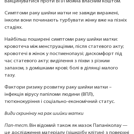
Вакцинуватися проти ВПЛ можна власним коштом.
Симптоми раку шийки матки не завжди виражені,
інколи вони починають турбувати жінку вже на пізніх
стадіях.
Найбільш поширені симптоми раку шийки матки:
кровотеча між менструаціями, після статевого акту;
кровотечі в жінок у постменопаузі; дискомфорт під
час статевого акту; виділення з піхви з різким
запахом, з домішками крові; болі в ділянці малого
тазу.
Фактори ризику розвитку раку шийки матки –
інфекція вірусу папіломи людини (ВПЛ),
тютюнокуріння і соціально-економічний статус.
Види скринінгу на рак шийки матки
Пап-тест.
Він відомий також як мазок Папаніколау —
це дослідження матеріалу (зішкрібу клітин) з поверхні