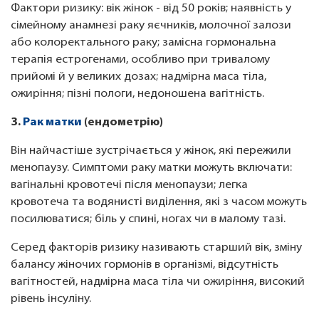
Фактори ризику: вік жінок - від 50 років; наявність у
сімейному анамнезі раку яєчників, молочної залози
або колоректального раку; замісна гормональна
терапія естрогенами, особливо при тривалому
прийомі й у великих дозах; надмірна маса тіла,
ожиріння; пізні пологи, недоношена вагітність.
3.
Рак матки
(ендометрію)
Він найчастіше зустрічається у жінок, які пережили
менопаузу. Симптоми раку матки можуть включати:
вагінальні кровотечі після менопаузи; легка
кровотеча та водянисті виділення, які з часом можуть
посилюватися; біль у спині, ногах чи в малому тазі.
Серед факторів ризику називають старший вік, зміну
балансу жіночих гормонів в організмі, відсутність
вагітностей, надмірна маса тіла чи ожиріння, високий
рівень інсуліну.