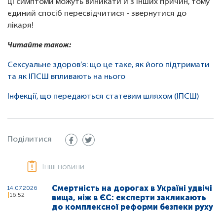
ці симптоми можуть виникати й з інших причин, тому
єдиний спосіб пересвідчитися - звернутися до
лікаря!
Читайте також:
Сексуальне здоров’я: що це таке, як його підтримати
та як ІПСШ впливають на нього
Інфекції, що передаються статевим шляхом (ІПСШ)
Поділитися
Інші новини
Смертність на дорогах в Україні удвічі
14.07.2026
16:52
вища, ніж в ЄС: експерти закликають
до комплексної реформи безпеки руху