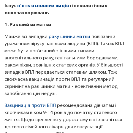
Існує
п’ять основних видів
гінекологічних
онкозахворювань
1. Рак шийки матки
Майже всі випадки
раку шийки матки
пов’язані з
ураженням вірусу папіломи людини (ВПЛ). Також ВПЛ
може бути пов’язаний з іншими типами
аногенітального раку, генітальними бородавками,
раком піхви, зовнішніх статевих органів. У більшості
випадків ВПЛ передається статевим шляхом. Тож
своєчасна вакцинація проти ВПЛ та регулярний
скринінг на рак шийки матки - ефективний метод
запобігання цій недузі.
Вакцинація проти ВПЛ
рекомендована дівчатам і
хлопчикам віком 9-14 років до початку статевого
життя. Щодо щеплення у дорослому віці зверніться
до свого сімейного лікаря для консультації.