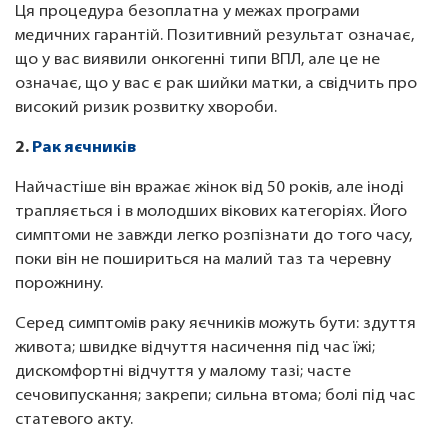
Ця процедура безоплатна у межах програми
медичних гарантій. Позитивний результат означає,
що у вас виявили онкогенні типи ВПЛ, але це не
означає, що у вас є рак шийки матки, а свідчить про
високий ризик розвитку хвороби.
2.
Рак яєчників
Найчастіше він вражає жінок від 50 років, але іноді
трапляється і в молодших вікових категоріях. Його
симптоми не завжди легко розпізнати до того часу,
поки він не пошириться на малий таз та черевну
порожнину.
Серед симптомів раку яєчників можуть бути: здуття
живота; швидке відчуття насичення під час їжі;
дискомфортні відчуття у малому тазі; часте
сечовипускання; закрепи; сильна втома; болі під час
статевого акту.