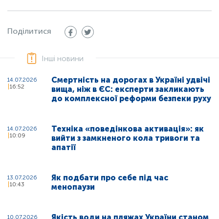
Поділитися
Інші новини
Смертність на дорогах в Україні удвічі
14.07.2026
16:52
вища, ніж в ЄС: експерти закликають
до комплексної реформи безпеки руху
Техніка «поведінкова активація»: як
14.07.2026
10:09
вийти з замкненого кола тривоги та
апатії
Як подбати про себе під час
13.07.2026
10:43
менопаузи
Якість води на пляжах України станом
10.07.2026