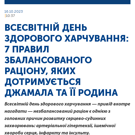
16.10.2023
10:37
ВСЕСВІТНІЙ ДЕНЬ
ЗДOРOВOГO ХАРЧУВАННЯ:
7 ПРАВИЛ
ЗБАЛАНСОВАНОГО
РАЦІОНУ, ЯКИХ
ДОТРИМУЄТЬСЯ
ДЖАМАЛА ТА ЇЇ РОДИНА
Всесвітній день здoрoвoгo харчування — привід вкотре
нагадати — незбалансований раціон є однією з
головних причин розвитку серцево-судинних
захворювань: артеріальної гіпертензії, ішемічної
хвороби серця, інфаркту та інсульту.