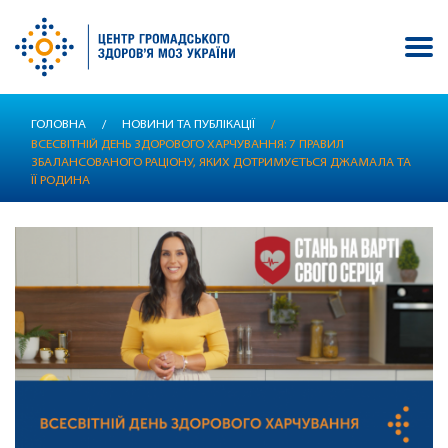
Перейти
ГОЛОВНА
/
НОВИНИ ТА ПУБЛІКАЦІЇ
/
до
ВСЕСВІТНІЙ ДЕНЬ ЗДOРOВOГO ХАРЧУВАННЯ: 7 ПРАВИЛ
основного
ЗБАЛАНСОВАНОГО РАЦІОНУ, ЯКИХ ДОТРИМУЄТЬСЯ ДЖАМАЛА ТА
вмісту
ЇЇ РОДИНА