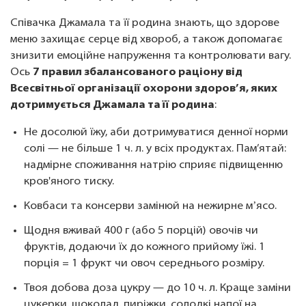
Співачка Джамала та її родина знають, що здорове
меню захищає серце від хвороб, а також допомагає
знизити емоційне напруження та контролювати вагу.
Ось
7 правил збалансованого раціону від
Всесвітньої організації охорони здоров’я, яких
дотримується Джамала та її родина
:
Не досолюй їжу, аби дотримуватися денної норми
солі — не більше 1 ч. л. у всіх продуктах. Пам’ятай:
надмірне споживання натрію сприяє підвищенню
кров'яного тиску.
Ковбаси та консерви замінюй на нежирне мʼясо.
Щодня вживай 400 г (або 5 порцій) овочів чи
фруктів, додаючи їх до кожного прийому їжі. 1
порція = 1 фрукт чи овоч середнього розміру.
Твоя добова доза цукру — до 10 ч. л. Краще заміни
цукерки, шоколад, пиріжки, солодкі напої на