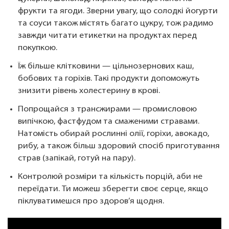
фрукти та ягоди. Зверни увагу, що солодкі йогурти
та соуси також містять багато цукру, тож радимо
завжди читати етикетки на продуктах перед
покупкою.
Їж більше клітковини — цільнозернових каш,
бобових та горіхів. Такі продукти допоможуть
знизити рівень холестерину в крові.
Попрощайся з трансжирами — промисловою
випічкою, фастфудом та смаженими стравами.
Натомість обирай рослинні олії, горіхи, авокадо,
рибу, а також більш здоровий спосіб приготування
страв (запікай, готуй на пару).
Контролюй розміри та кількість порцій, аби не
переїдати. Ти можеш зберегти своє серце, якщо
піклуватимешся про здоров’я щодня.