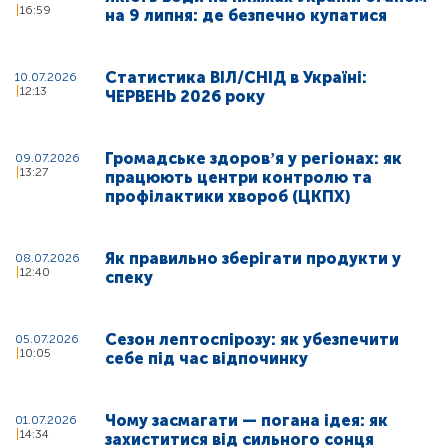
16:59
на 9 липня: де безпечно купатися
Статистика ВІЛ/СНІД в Україні:
10.07.2026
12:13
ЧЕРВЕНЬ 2026 року
Громадське здоровʼя у регіонах: як
09.07.2026
13:27
працюють центри контролю та
профілактики хвороб (ЦКПХ)
Як правильно зберігати продукти у
08.07.2026
12:40
спеку
Сезон лептоспірозу: як убезпечити
05.07.2026
10:05
себе під час відпочинку
Чому засмагати — погана ідея: як
01.07.2026
14:34
захиститися від сильного сонця