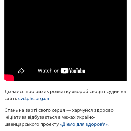
Дізнайся про ризик розвитку хвороб серця і судин на
сайті:
cvd.phc.org.ua
Стань на варті свого серця — харчуйся здорово!
Ініціатива відбувається в межах Україно-
швейцарського проєкту
«Діємо для здоров’я»
.