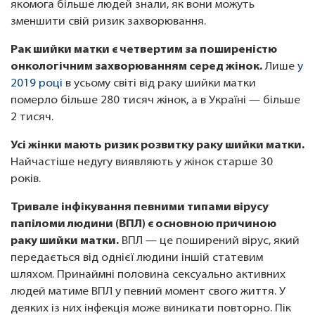
якомога більше людей знали, як вони можуть
зменшити свій ризик захворювання.
Рак шийки матки є четвертим за поширеністю
онкологічним захворюванням серед жінок.
Лише
у
2019 році
в усьому світі від раку шийки матки
померло більше 280 тисяч жінок, а в Україні — більше
2 тисяч.
Усі жінки мають ризик розвитку раку шийки матки.
Найчастіше недугу виявляють у жінок старше 30
років.
Тривале інфікування певними типами вірусу
папіломи людини (ВПЛ) є основною причиною
раку шийки матки.
ВПЛ — це поширений вірус, який
передається від однієї людини іншій статевим
шляхом. Принаймні половина сексуально активних
людей матиме ВПЛ у певний момент свого життя. У
деяких із них інфекція може виникати повторно. Пік