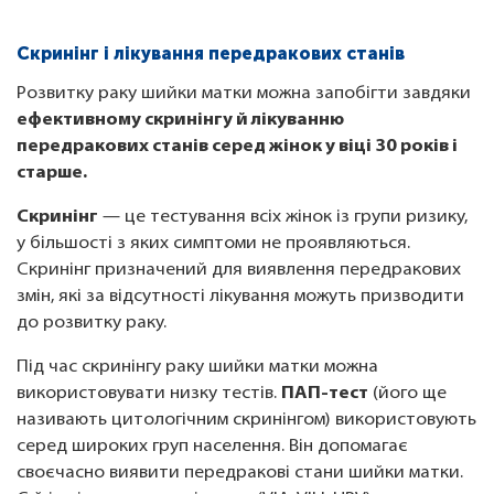
Скринінг і лікування передракових станів
Розвитку раку шийки матки можна запобігти завдяки
ефективному скринінгу й лікуванню
передракових станів серед жінок у віці 30 років і
старше.
Скринінг
— це тестування всіх жінок із групи ризику,
у більшості з яких симптоми не проявляються.
Скринінг призначений для виявлення передракових
змін, які за відсутності лікування можуть призводити
до розвитку раку.
Під час
скринінгу раку шийки матки можна
використовувати низку тестів.
ПАП-тест
(його ще
називають цитологічним скринінгом) використовують
серед широких груп населення. Він допомагає
своєчасно виявити передракові стани шийки матки.