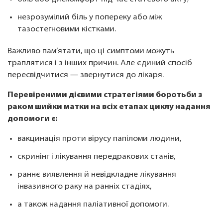
незрозумілий біль у попереку або між
тазостегновими кістками.
Важливо пам’ятати, що ці симптоми можуть
траплятися і з інших причин. Але єдиний спосіб
пересвідчитися — звернутися до лікаря.
Перевіреними дієвими стратегіями боротьби з
раком шийки матки на всіх етапах циклу надання
допомоги є:
вакцинація проти вірусу папіломи людини,
скринінг і лікування передракових станів,
раннє виявлення й невідкладне лікування
інвазивного раку на ранніх стадіях,
а також надання паліативної допомоги.