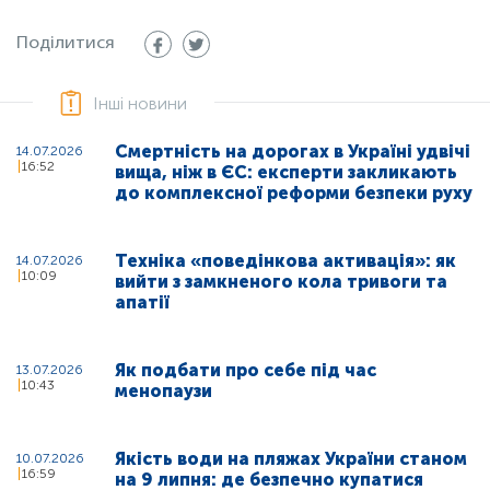
Поділитися
Інші новини
Смертність на дорогах в Україні удвічі
14.07.2026
16:52
вища, ніж в ЄС: експерти закликають
до комплексної реформи безпеки руху
Техніка «поведінкова активація»: як
14.07.2026
10:09
вийти з замкненого кола тривоги та
апатії
Як подбати про себе під час
13.07.2026
10:43
менопаузи
Якість води на пляжах України станом
10.07.2026
16:59
на 9 липня: де безпечно купатися