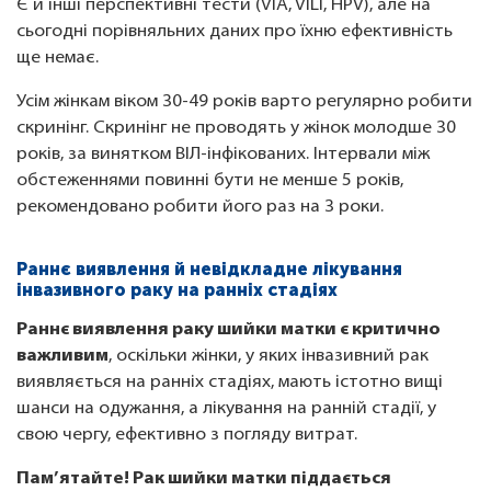
Є й інші перспективні тести (VIA, VILI, HPV), але на
сьогодні порівняльних даних про їхню ефективність
ще немає.
Усім жінкам віком 30-49 років варто регулярно робити
скринінг. Скринінг не проводять у жінок молодше 30
років, за винятком ВІЛ-інфікованих. Інтервали між
обстеженнями повинні бути не менше 5 років,
рекомендовано робити його раз на 3 роки.
Раннє виявлення й невідкладне лікування
інвазивного раку на ранніх стадіях
Раннє виявлення раку шийки матки є критично
важливим
, оскільки жінки, у яких інвазивний рак
виявляється на ранніх стадіях, мають істотно вищі
шанси на одужання, а лікування на ранній стадії, у
свою чергу, ефективно з погляду витрат.
Пам’ятайте! Рак шийки матки піддається