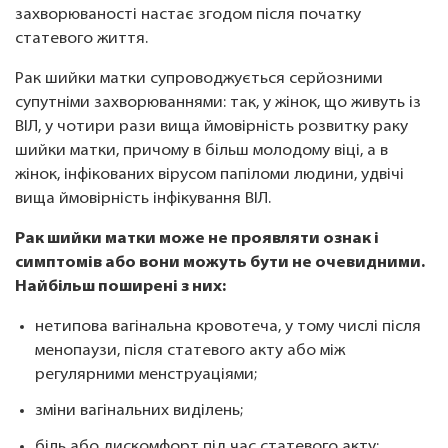
захворюваності настає згодом після початку
статевого життя.
Рак шийки матки супроводжується серйозними
супутніми захворюваннями: так, у жінок, що живуть із
ВІЛ, у чотири рази вища ймовірність розвитку раку
шийки матки, причому в більш молодому віці, а в
жінок, інфікованих вірусом папіломи людини, удвічі
вища ймовірність інфікування ВІЛ.
Рак шийки матки може не проявляти ознак і
симптомів або вони можуть бути не очевидними.
Найбільш поширені з них:
нетипова вагінальна кровотеча, у тому числі після
менопаузи, після статевого акту або між
регулярними менструаціями;
зміни вагінальних виділень;
біль або дискомфорт під час статевого акту;