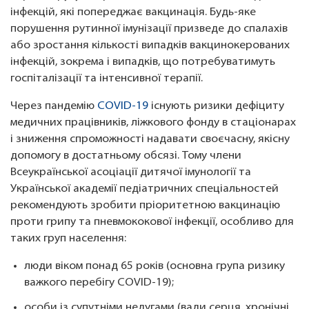
інфекцій, які попереджає вакцинація. Будь-яке
порушення рутинної імунізації призведе до спалахів
або зростання кількості випадків вакцинокерованих
інфекцій, зокрема і випадків, що потребуватимуть
госпіталізації та інтенсивної терапії.
Через пандемію
COVID-19
існують ризики дефіциту
медичних працівників, ліжкового фонду в стаціонарах
і зниження спроможності надавати своєчасну, якісну
допомогу в достатньому обсязі. Тому члени
Всеукраїнської асоціації дитячої імунології та
Української академії педіатричних спеціальностей
рекомендують зробити пріоритетною вакцинацію
проти грипу та пневмококової інфекції, особливо для
таких груп населення:
люди віком понад 65 років (основна група ризику
важкого перебігу COVID-19);
особи із супутніми недугами (вади серця, хронічні