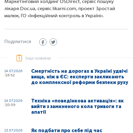
Маркетінговий холдинг OSDirect, сервіс пошуку
лікаря Doc.ua, сервіс likarni.com, проект Зростай
малюк, ГО «Інфекційний контроль в Україні».
Поділитися
Інші новини
Смертність на дорогах в Україні удвічі
14.07.2026
16:52
вища, ніж в ЄС: експерти закликають
до комплексної реформи безпеки руху
Техніка «поведінкова активація»: як
14.07.2026
10:09
вийти з замкненого кола тривоги та
апатії
Як подбати про себе під час
13.07.2026