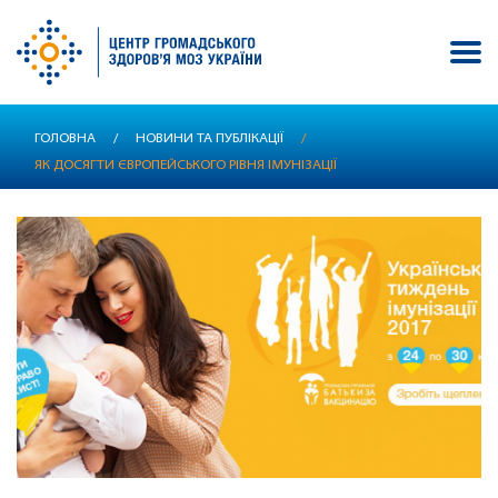
Перейти
ГОЛОВНА
/
НОВИНИ ТА ПУБЛІКАЦІЇ
/
до
ЯК ДОСЯГТИ ЄВРОПЕЙСЬКОГО РІВНЯ ІМУНІЗАЦІЇ
основного
вмісту