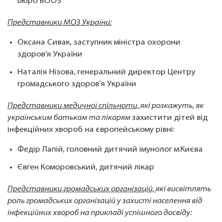
Бюро ВООЗ
Представники МОЗ України:
Оксана Сивак, заступник міністра охорони
здоров’я України
Наталія Нізова, генеральний директор Центру
громадського здоров’я України
Представники медичної спільноти,
які розкажуть, як
українським батькам та лікарям
захистити дітей від
інфекційних хвороб на європейському рівні:
Федір Лапій, головний дитячий імунолог м.Києва
Євген Коморовський, дитячий лікар
Представники громадських організацій,
які висвітлять
роль громадських організацій у захисті населення від
інфекційних хвороб на прикладі успішного досвіду: