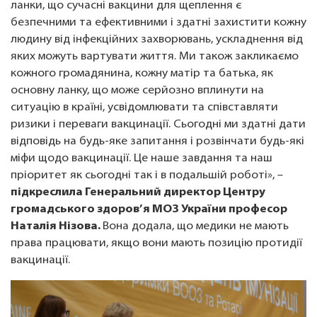
ланки, що сучасні вакцини для щеплення є
безпечними та ефективними і здатні захистити кожну
людину від інфекційних захворювань, ускладнення від
яких можуть вартувати життя. Ми також закликаємо
кожного громадянина, кожну матір та батька, як
основну ланку, що може серйозно вплинути на
ситуацію в країні, усвідомлювати та співставляти
ризики і переваги вакцинації. Сьогодні ми здатні дати
відповідь на будь-яке запитання і розвінчати будь-які
міфи щодо вакцинації. Це наше завдання та наш
пріоритет як сьогодні так і в подальшій роботі», –
підкреслила Генеральний директор Центру
громадського здоров’я МОЗ України професор
Наталія Нізова.
Вона додала, що медики не мають
права працювати, якщо вони мають позицію протидії
вакцинації.