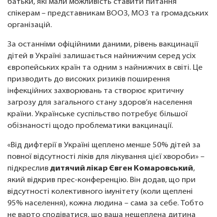
батьки, які мали можливість ставити питання
спікерам – представникам ВООЗ, МОЗ та громадських
організацій.
За останніми офіційними даними, рівень вакцинації
дітей в Україні залишається найнижчим серед усіх
європейських країн та одним з найнижчих в світі. Це
призводить до високих ризиків поширення
інфекційних захворювань та створює критичну
загрозу для загального стану здоров’я населення
країни. Українське суспільство потребує більшої
обізнаності щодо проблематики вакцинації.
«Від дифтерії в Україні щеплено менше 50% дітей за
повної відсутності ліків для лікування цієї хвороби» –
підкреслив
дитячий лікар Євген Комаровський
,
який відкрив прес-конференцію. Він додав, що при
відсутності колективного імунітету (коли щеплені
95% населення), кожна людина – сама за себе. Тобто
не варто сподіватися, що ваша нещеплена дитина