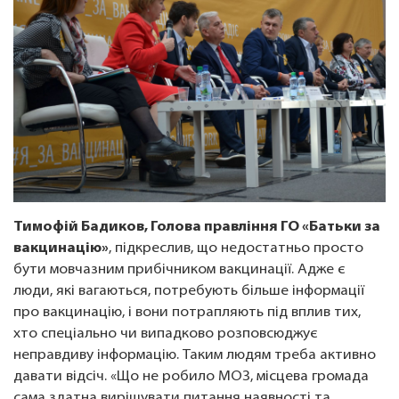
Тимофій Бадиков, Голова правління ГО «Батьки за
вакцинацію»
, підкреслив, що недостатньо просто
бути мовчазним прибічником вакцинації. Адже є
люди, які вагаються, потребують більше інформації
про вакцинацію, і вони потрапляють під вплив тих,
хто спеціально чи випадково розповсюджує
неправдиву інформацію. Таким людям треба активно
давати відсіч. «Що не робило МОЗ, місцева громада
сама здатна вирішувати питання наявності та