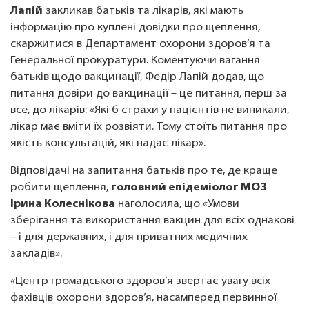
Лапій
закликав батьків та лікарів, які мають
інформацію про куплені довідки про щеплення,
скаржитися в Департамент охорони здоров’я та
Генеральної прокуратури. Коментуючи вагання
батьків щодо вакцинації, Федір Лапій додав, що
питання довіри до вакцинації – це питання, перш за
все, до лікарів: «Які б страхи у пацієнтів не виникали,
лікар має вміти їх розвіяти. Тому стоїть питання про
якість консультацій, які надає лікар».
Відповідачі на запитання батьків про те, де краще
робити щеплення,
головний епідеміолог МОЗ
Ірина Колеснікова
наголосила, що «Умови
зберігання та використання вакцин для всіх однакові
– і для державних, і для приватних медичних
закладів».
«Центр громадського здоров’я звертає увагу всіх
фахівців охорони здоров’я, насамперед первинної