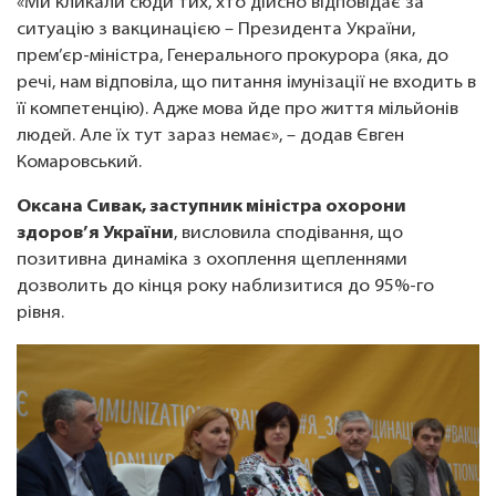
«Ми кликали сюди тих, хто дійсно відповідає за
ситуацію з вакцинацією – Президента України,
прем’єр-міністра, Генерального прокурора (яка, до
речі, нам відповіла, що питання імунізації не входить в
її компетенцію). Адже мова йде про життя мільйонів
людей. Але їх тут зараз немає», – додав Євген
Комаровський.
Оксана Сивак, заступник міністра охорони
здоров’я України
, висловила сподівання, що
позитивна динаміка з охоплення щепленнями
дозволить до кінця року наблизитися до 95%-го
рівня.