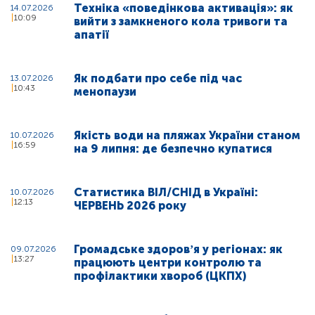
Техніка «поведінкова активація»: як
14.07.2026
10:09
вийти з замкненого кола тривоги та
апатії
Як подбати про себе під час
13.07.2026
10:43
менопаузи
Якість води на пляжах України станом
10.07.2026
16:59
на 9 липня: де безпечно купатися
Статистика ВІЛ/СНІД в Україні:
10.07.2026
12:13
ЧЕРВЕНЬ 2026 року
Громадське здоровʼя у регіонах: як
09.07.2026
13:27
працюють центри контролю та
профілактики хвороб (ЦКПХ)