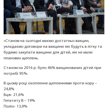
«Станом на сьогодні маємо достатньо вакцин,
укладаємо договори на вакцини які будуть в літку та
будемо закупати вакцини для дітей, які не мали
планових щеплень.
Станом на 2016 р. було 46% вакцинованих дітей при
потребі 95%.
В цьому році охоплення щепленнями проти кору –
24,8%
Бцж- 21,6%
Гепатиту В – 19%
Поліо- 13,9%