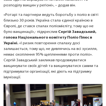
розподілу вакцин у регіоні», – додав він.
«Ротарі та партнери ведуть боротьбу з поліо в світі
близько 30 років. Україна стала єдиної країною в
Європі, де стався спалах поліомієліту, тому що не
було вакцинації»,- підкреслив
Сергій Завадський,
голова Національного комітету Поліо Плюс в
Україні.
«І ризик повторення спалаху досі
залишається, тому що, не дивлячись на всі зусилля,
немає охоплення 95% щепленнями проти поліо».
Сергій Завадський закликав продовжуватися
вакцинувати своїх дітей та вакцинуватися самим та
підтримувати організації, які діють на підтримку
імунізації.