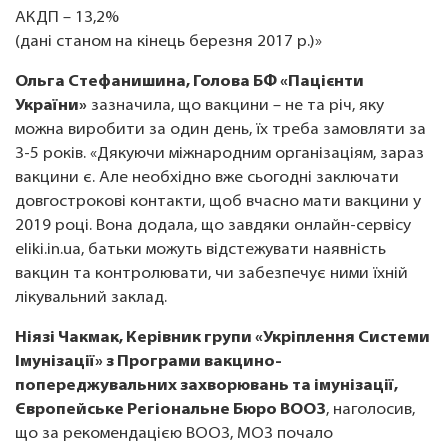
АКДП – 13,2%
(дані станом на кінець березня 2017 р.)»
Ольга Стефанишина, Голова БФ «Пацієнти
України»
зазначила, що вакцини – не та річ, яку
можна виробити за один день, їх треба замовляти за
3-5 років. «Дякуючи міжнародним організаціям, зараз
вакцини є. Але необхідно вже сьогодні заключати
довгострокові контакти, щоб вчасно мати вакцини у
2019 році. Вона додала, що завдяки онлайн-сервісу
eliki.in.ua, батьки можуть відстежувати наявність
вакцин та контролювати, чи забезпечує ними їхній
лікувальний заклад.
Ніязі Чакмак, Керівник групи «Укріплення Системи
Імунізації» з Програми вакцино-
попереджувальних захворювань та імунізації,
Європейське Регіональне Бюро ВООЗ
, наголосив,
що за рекомендацією ВООЗ, МОЗ почало