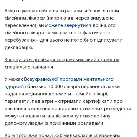
Якщо в умовах війни ви втратили звʼязок зі своїм
сімейним лікарем (наприклад, через вимушене
переселення), ви
можете звернутися
до іншого
сімейного лікаря за місцем свого фактичного
перебування – для цього не потрібно підписувати
декларацію.
Звернутися до лікаря «первинки», який пройшов
спеціальне навчання
У межах
Всеукраїнської програми ментального
здоровʼя
близько 10 000 лікарів первинної ланки
надання медичної допомоги – сімейні лікарі,
терапевти, педіатри – отримали сертифікати про
навчання з ведення поширених психічних розладів та
можуть надавати кваліфіковану психологічну
допомогу людям із психічними розладами.
Крім того, вже понад 330 медзакладів «первинки»