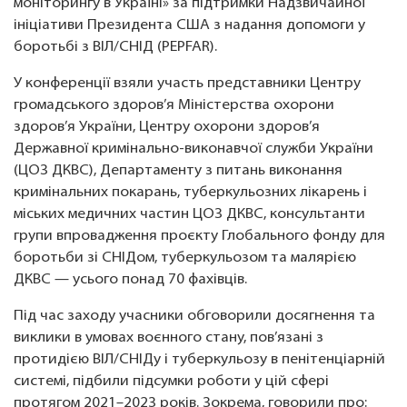
моніторингу в Україні» за підтримки Надзвичайної
ініціативи Президента США з надання допомоги у
боротьбі з ВІЛ/СНІД (PEPFAR).
У конференції взяли участь представники Центру
громадського здоров’я Міністерства охорони
здоров’я України, Центру охорони здоров’я
Державної кримінально-виконавчої служби України
(ЦОЗ ДКВС), Департаменту з питань виконання
кримінальних покарань, туберкульозних лікарень і
міських медичних частин ЦОЗ ДКВС, консультанти
групи впровадження проєкту Глобального фонду для
боротьби зі СНІДом, туберкульозом та малярією
ДКВС — усього понад 70 фахівців.
Під час заходу учасники обговорили досягнення та
виклики в умовах воєнного стану, пов’язані з
протидією ВІЛ/СНІДу і туберкульозу в пенітенціарній
системі, підбили підсумки роботи у цій сфері
протягом 2021–2023 років. Зокрема, говорили про: