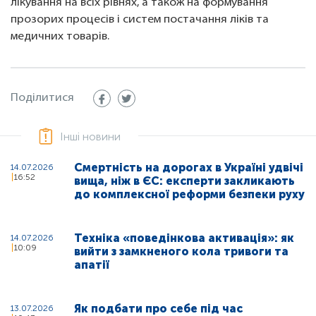
лікування на всіх рівнях, а також на формування
прозорих процесів і систем постачання ліків та
медичних товарів.
Поділитися
Інші новини
Смертність на дорогах в Україні удвічі
14.07.2026
16:52
вища, ніж в ЄС: експерти закликають
до комплексної реформи безпеки руху
Техніка «поведінкова активація»: як
14.07.2026
10:09
вийти з замкненого кола тривоги та
апатії
Як подбати про себе під час
13.07.2026