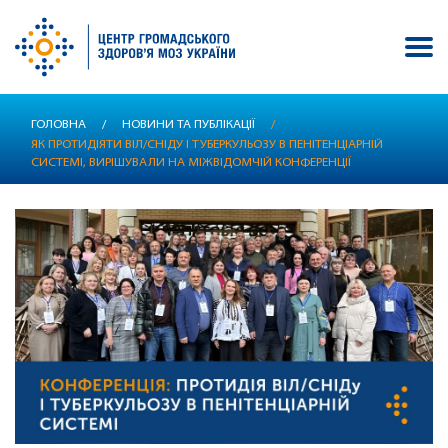
Перейти
ГОЛОВНА
/
НОВИНИ ТА ПУБЛІКАЦІЇ
/
до
ЯК ПРОТИДІЯТИ ВІЛ/СНІДУ І ТУБЕРКУЛЬОЗУ В ПЕНІТЕНЦІАРНІЙ
основного
СИСТЕМІ, ВИРІШУВАЛИ НА МІЖВІДОМЧІЙ КОНФЕРЕНЦІЇ
вмісту