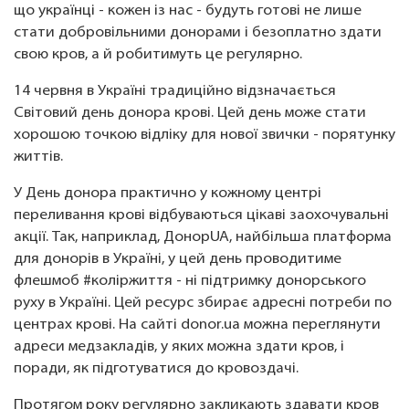
що українці - кожен із нас - будуть готові не лише
стати добровільними донорами і безоплатно здати
свою кров, а й робитимуть це регулярно.
14 червня в Україні традиційно відзначається
Світовий день донора крові. Цей день може стати
хорошою точкою відліку для нової звички - порятунку
життів.
У День донора практично у кожному центрі
переливання крові відбуваються цікаві заохочувальні
акції. Так, наприклад, ДонорUA, найбільша платформа
для донорів в Україні, у цей день проводитиме
флешмоб #коліржиття - ні підтримку донорського
руху в Україні. Цей ресурс збирає адресні потреби по
центрах крові. На сайті donor.ua можна переглянути
адреси медзакладів, у яких можна здати кров, і
поради, як підготуватися до кровоздачі.
Протягом року регулярно закликають здавати кров