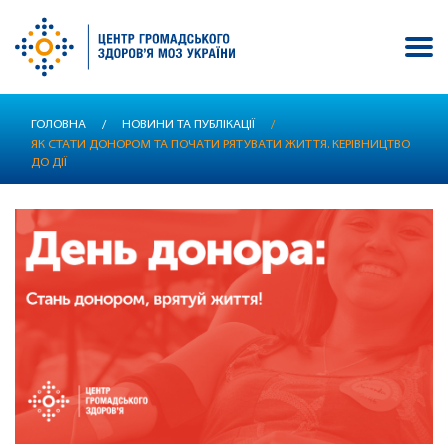
Перейти
ГОЛОВНА
/
НОВИНИ ТА ПУБЛІКАЦІЇ
/
до
ЯК СТАТИ ДОНОРОМ ТА ПОЧАТИ РЯТУВАТИ ЖИТТЯ. КЕРІВНИЦТВО
основного
ДО ДІЇ
вмісту