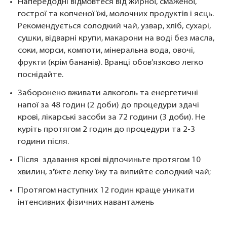
Напередодні відмовтеся від жирної, смаженої,
гострої та копченої їжі, молочних продуктів і яєць.
Рекомендується солодкий чай, узвар, хліб, сухарі,
сушки, відварні крупи, макарони на воді без масла,
соки, морси, компоти, мінеральна вода, овочі,
фрукти (крім бананів). Вранці обов’язково легко
поснідайте.
Заборонено вживати алкоголь та енергетичні
напої за 48 годин (2 доби) до процедури здачі
крові, лікарські засоби за 72 години (3 доби). Не
куріть протягом 2 годин до процедури та 2-3
години після.
Після здавання крові відпочиньте протягом 10
хвилин, з'їжте легку їжу та випийте солодкий чай;
Протягом наступних 12 годин краще уникати
інтенсивних фізичних навантажень