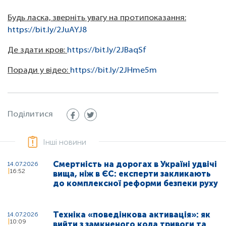
Будь ласка, зверніть увагу на протипоказання:
https://bit.ly/2JuAYJ8
Де здати кров:
https://bit.ly/2JBaqSf
Поради у відео:
https://bit.ly/2JHme5m
Поділитися
Інші новини
Смертність на дорогах в Україні удвічі
14.07.2026
16:52
вища, ніж в ЄС: експерти закликають
до комплексної реформи безпеки руху
Техніка «поведінкова активація»: як
14.07.2026
10:09
вийти з замкненого кола тривоги та